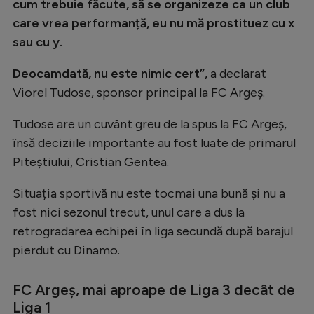
cum trebuie făcute, să se organizeze ca un club
Natație
care vrea performanță, eu nu mă prostituez cu x
Formula 1
sau cu y.
Gimnastică
Deocamdată, nu este nimic cert”,
a declarat
Viorel Tudose, sponsor principal la FC Argeș.
Auto
Rugby
Tudose are un cuvânt greu de la spus la FC Argeș,
însă deciziile importante au fost luate de primarul
Ciclism
Piteștiului, Cristian Gentea.
Alte sporturi
Situația sportivă nu este tocmai una bună și nu a
JO 2024
fost nici sezonul trecut, unul care a dus la
JO 2026
retrogradarea echipei în liga secundă după barajul
pierdut cu Dinamo.
FC Argeș, mai aproape de Liga 3 decât de
Liga 1