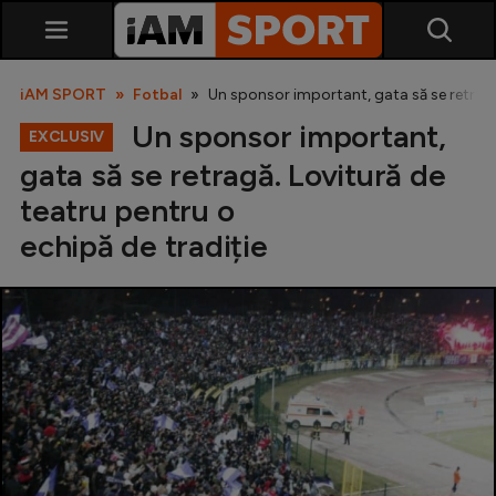
iAM SPORT
Fotbal
Un sponsor important, gata să se retragă.
Un sponsor important,
EXCLUSIV
gata să se retragă. Lovitură de
teatru pentru o
echipă de tradiție
SuperLiga
Liga 2
Cupa României
Echipa Națională
U21
Fotbal feminin