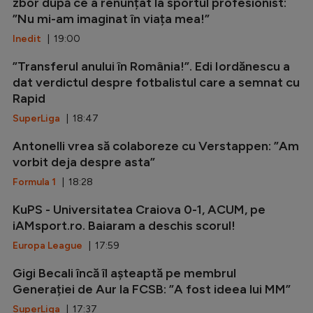
zbor după ce a renunțat la sportul profesionist:
”Nu mi-am imaginat în viața mea!”
Inedit
| 19:00
”Transferul anului în România!”. Edi Iordănescu a
dat verdictul despre fotbalistul care a semnat cu
Rapid
SuperLiga
| 18:47
Antonelli vrea să colaboreze cu Verstappen: ”Am
vorbit deja despre asta”
Formula 1
| 18:28
KuPS - Universitatea Craiova 0-1, ACUM, pe
iAMsport.ro. Baiaram a deschis scorul!
Europa League
| 17:59
Gigi Becali încă îl așteaptă pe membrul
Generației de Aur la FCSB: ”A fost ideea lui MM”
SuperLiga
| 17:37