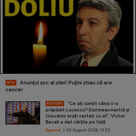
Anunţul şoc al zilei! Puţini ştiau că are
RTV
cancer
”Ce ați simțit când s-a
EXCLUSIV
prăpădit Lucescu? Dumneavoastră și
Giovanni erați certați cu el”. Victor
Becali a dat cărțile pe față
Special
| 05 August 2026, 13:23