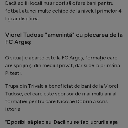
Dacă edilii locali nu ar dori să ofere bani pentru
Serie A
fotbal, atunci multe echipe de la nivelul primelor 4
ligi ar dispărea.
Bundesliga
Ligue 1
Viorel Tudose "amenință" cu plecarea de la
Campionate
FC Argeș
Starurile fotbalului
O situație aparte este la FC Argeș, formație care
EURO 2024
are sprijin și din mediul privat, dar și de la primăria
Stranieri
Pitești.
Clasamente
Trupa din Trivale a beneficiat de bani de la Viorel
Tudose, cel care este sponsor de mai mulți ani al
formației pentru care Nicolae Dobrin a scris
istorie.
Tenis
”E posibil să plec eu. Dacă nu se fac lucrurile așa
Handbal