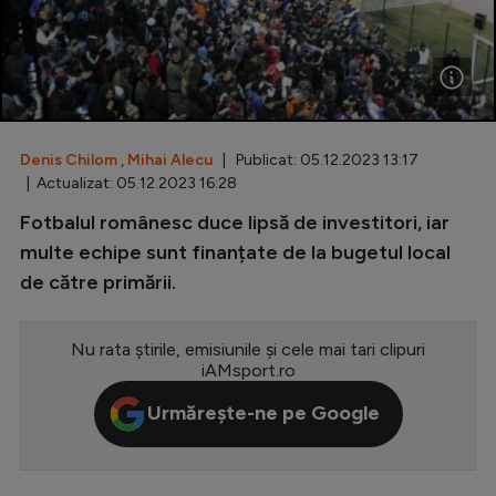
Special
Diverse
Inedit
Denis Chilom
,
Mihai Alecu
| Publicat: 05.12.2023 13:17
Clasamente
| Actualizat: 05.12.2023 16:28
Fotbalul românesc duce lipsă de investitori, iar
multe echipe sunt finanțate de la bugetul local
de către primării.
Champions League
Europa League
Nu rata știrile, emisiunile și cele mai tari clipuri
Conference League
iAMsport.ro
CM 2026
Urmărește-ne pe Google
Premier League
LaLiga