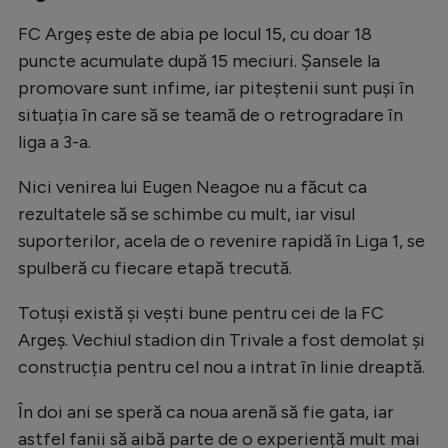
Intră în cont
FC Argeș este de abia pe locul 15, cu doar 18
Creează cont
puncte acumulate după 15 meciuri. Șansele la
promovare sunt infime, iar piteștenii sunt puși în
situația în care să se teamă de o retrogradare în
liga a 3-a.
Nici venirea lui Eugen Neagoe nu a făcut ca
rezultatele să se schimbe cu mult, iar visul
suporterilor, acela de o revenire rapidă în Liga 1, se
spulberă cu fiecare etapă trecută.
Totuși există și vești bune pentru cei de la FC
Argeș. Vechiul stadion din Trivale a fost demolat și
construcția pentru cel nou a intrat în linie dreaptă.
În doi ani se speră ca noua arenă să fie gata, iar
astfel fanii să aibă parte de o experiență mult mai