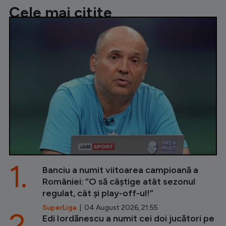
Cele mai citite
1.
Banciu a numit viitoarea campioană a
României: ”O să câștige atât sezonul
regulat, cât și play-off-ul!”
SuperLiga
| 04 August 2026, 21:55
2.
Edi Iordănescu a numit cei doi jucători pe