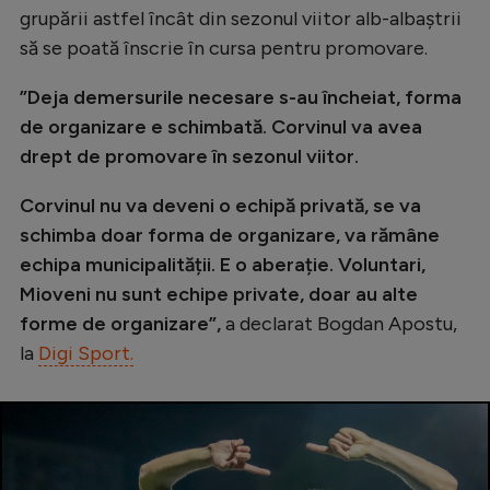
grupării astfel încât din sezonul viitor alb-albaștrii
Natație
să se poată înscrie în cursa pentru promovare.
Formula 1
”Deja demersurile necesare s-au încheiat, forma
Gimnastică
de organizare e schimbată. Corvinul va avea
Auto
drept de promovare în sezonul viitor.
Rugby
Corvinul nu va deveni o echipă privată, se va
Ciclism
schimba doar forma de organizare, va rămâne
echipa municipalității. E o aberație. Voluntari,
Alte sporturi
Mioveni nu sunt echipe private, doar au alte
JO 2024
forme de organizare”,
a declarat Bogdan Apostu,
JO 2026
la
Digi Sport.