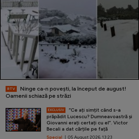
Ninge ca-n povești, la început de august!
RTV
Oamenii schiază pe străzi
”Ce ați simțit când s-a
EXCLUSIV
prăpădit Lucescu? Dumneavoastră și
Giovanni erați certați cu el”. Victor
Becali a dat cărțile pe față
Special
| 05 August 2026, 13:23