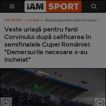
iAM SPORT
Fotbal
Veste uriașă pentru fanii Corvinului după 
Veste uriașă pentru fanii
Corvinului după calificarea în
semifinalele Cupei României:
"Demersurile necesare s-au
încheiat"
SuperLiga
Liga 2
Cupa României
Echipa Națională
U21
Fotbal feminin