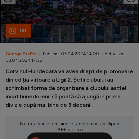
Special
Diverse
(2)
Inedit
Clasamente
George Drafta
| Publicat: 03.04.2024 14:00 | Actualizat:
03.04.2024 17:36
Corvinul Hundeoara va avea drept de promovare
Champions League
din ediția viitoare a Ligii 2. Șefii clubului au
schimbat forma de organizare a clubului astfel
Europa League
încât hunedorenii să poată să ajungă în prima
Conference League
divizie după mai bine de 3 decenii.
CM 2026
Nu rata știrile, emisiunile și cele mai tari clipuri
Premier League
iAMsport.ro
LaLiga