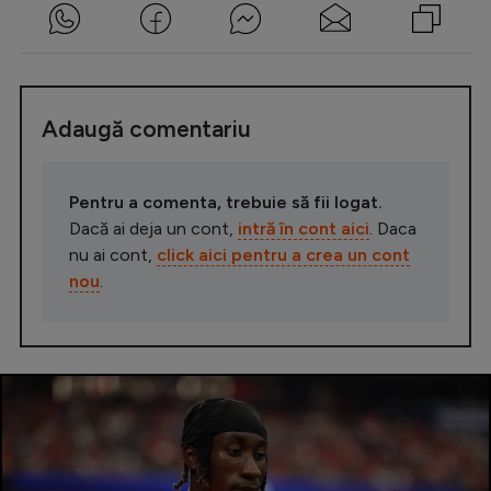
Adaugă comentariu
Pentru a comenta, trebuie să fii logat.
Dacă ai deja un cont,
intră în cont aici
. Daca
nu ai cont,
click aici pentru a crea un cont
nou
.