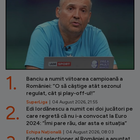
1.
Banciu a numit viitoarea campioană a
României: ”O să câștige atât sezonul
regulat, cât și play-off-ul!”
SuperLiga
| 04 August 2026, 21:55
2.
Edi Iordănescu a numit cei doi jucători pe
care regretă că nu i-a convocat la Euro
2024: ”Îmi pare rău, dar asta e situația”
Echipa Națională
| 04 August 2026, 08:03
Fostul selecționer al României a anunțat