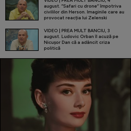
VIDEO | PREA MULT BANCIU, 4
august. ”Safari cu drone” împotriva
civililor din Herson. Imaginile care au
provocat reacția lui Zelenski
VIDEO | PREA MULT BANCIU, 3
august. Ludovic Orban îl acuză pe
Nicușor Dan că a adâncit criza
politică