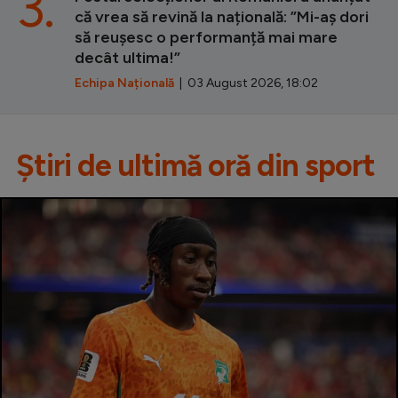
3.
că vrea să revină la națională: ”Mi-aș dori
să reușesc o performanță mai mare
decât ultima!”
Echipa Națională
| 03 August 2026, 18:02
Știri de ultimă oră din sport