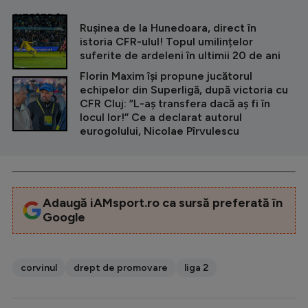
CITEȘTE ȘI
Rușinea de la Hunedoara, direct în
istoria CFR-uluI! Topul umilințelor
suferite de ardeleni în ultimii 20 de ani
Florin Maxim își propune jucătorul
echipelor din Superligă, după victoria cu
CFR Cluj: ”L-aș transfera dacă aș fi în
locul lor!” Ce a declarat autorul
eurogolului, Nicolae Pîrvulescu
Adaugă iAMsport.ro ca sursă preferată în
Google
corvinul
drept de promovare
liga 2