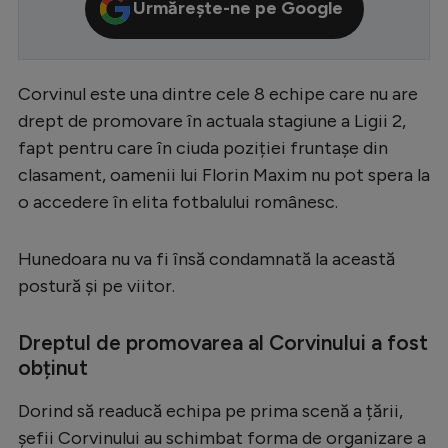
Urmărește-ne pe Google
Serie A
Bundesliga
Corvinul este una dintre cele 8 echipe care nu are
Ligue 1
drept de promovare în actuala stagiune a Ligii 2,
Campionate
fapt pentru care în ciuda poziției fruntașe din
clasament, oamenii lui Florin Maxim nu pot spera la
Starurile fotbalului
o accedere în elita fotbalului românesc.
EURO 2024
Stranieri
Hunedoara nu va fi însă condamnată la această
postură și pe viitor.
Clasamente
Dreptul de promovarea al Corvinului a fost
obținut
Tenis
Dorind să readucă echipa pe prima scenă a țării,
Handbal
șefii Corvinului au schimbat forma de organizare a