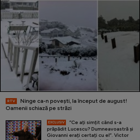
Ninge ca-n povești, la început de august!
RTV
Oamenii schiază pe străzi
”Ce ați simțit când s-a
EXCLUSIV
prăpădit Lucescu? Dumneavoastră și
Giovanni erați certați cu el”. Victor