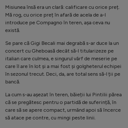
Natație
Misiunea însă era un clară: calificare cu orice preț.
Mă rog, cu orice preț în afară de acela de a-l
Formula 1
introduce pe Compagno în teren, așa ceva nu
Gimnastică
există.
Auto
Se pare că Gigi Becali mai degrabă s-ar duce la un
Rugby
concert cu Gheboasă decât să-l titularizeze pe
italian care culmea, e singurul vârf de meserie pe
Ciclism
care îl are în lot și a mai fost și golgheterul echipei
Alte sporturi
în sezonul trecut. Deci, da, are total sens să-l ții pe
JO 2024
bancă.
JO 2026
La cum s-au așezat în teren, băieții lui Pintilii părea
că se pregătesc pentru o partidă de suferință, în
care să se apere compact, urmând apoi să încerce
să atace pe contre, cu mingi peste linii.