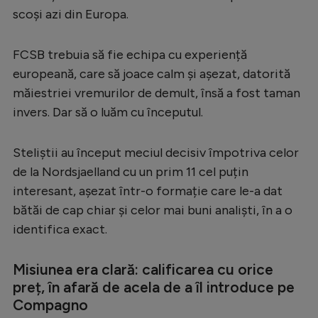
scoși azi din Europa.
Serie A
Bundesliga
FCSB trebuia să fie echipa cu experiență
Ligue 1
europeană, care să joace calm și așezat, datorită
măiestriei vremurilor de demult, însă a fost taman
Campionate
invers. Dar să o luăm cu începutul.
Starurile fotbalului
EURO 2024
Steliștii au început meciul decisiv împotriva celor
de la Nordsjaelland cu un prim 11 cel puțin
Stranieri
interesant, așezat într-o formație care le-a dat
Clasamente
bătăi de cap chiar și celor mai buni analiști, în a o
identifica exact.
Misiunea era clară: calificarea cu orice
Tenis
preț, în afară de acela de a îl introduce pe
Compagno
Handbal