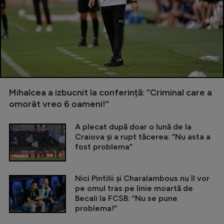
Mihalcea a izbucnit la conferință: ”Criminal care a
omorât vreo 6 oameni!”
A plecat după doar o lună de la
Craiova și a rupt tăcerea: ”Nu asta a
fost problema”
Nici Pintilii și Charalambous nu îl vor
pe omul tras pe linie moartă de
Becali la FCSB: ”Nu se pune
problema!”