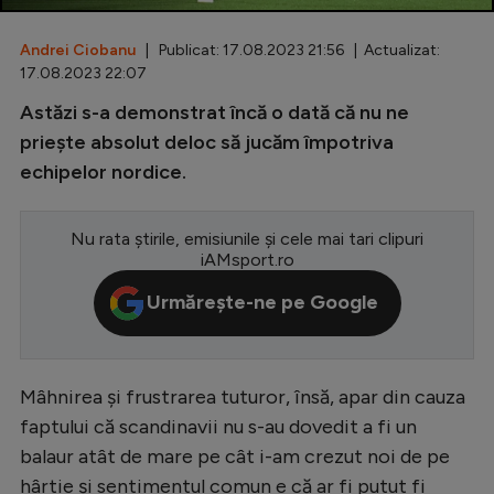
Special
Andrei Ciobanu
| Publicat: 17.08.2023 21:56 | Actualizat:
17.08.2023 22:07
Diverse
Astăzi s-a demonstrat încă o dată că nu ne
Inedit
priește absolut deloc să jucăm împotriva
Clasamente
echipelor nordice.
Nu rata știrile, emisiunile și cele mai tari clipuri
iAMsport.ro
Champions League
Urmărește-ne pe Google
Europa League
Conference League
Mâhnirea și frustrarea tuturor, însă, apar din cauza
CM 2026
faptului că scandinavii nu s-au dovedit a fi un
Premier League
balaur atât de mare pe cât i-am crezut noi de pe
LaLiga
hârtie și sentimentul comun e că ar fi putut fi