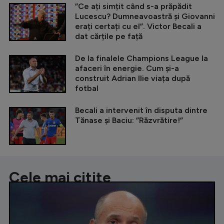
”Ce ați simțit când s-a prăpădit
Lucescu? Dumneavoastră și Giovanni
erați certați cu el”. Victor Becali a
dat cărțile pe față
De la finalele Champions League la
afaceri în energie. Cum și-a
construit Adrian Ilie viața după
fotbal
Becali a intervenit în disputa dintre
Tănase și Baciu: ”Răzvrătire!”
Cele mai citite