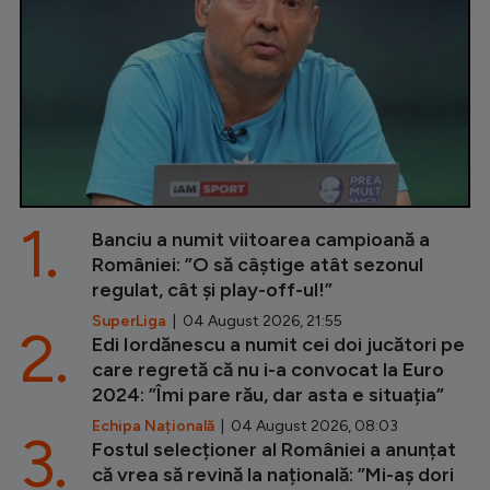
1.
Banciu a numit viitoarea campioană a
României: ”O să câștige atât sezonul
regulat, cât și play-off-ul!”
SuperLiga
| 04 August 2026, 21:55
2.
Edi Iordănescu a numit cei doi jucători pe
care regretă că nu i-a convocat la Euro
2024: ”Îmi pare rău, dar asta e situația”
Echipa Națională
| 04 August 2026, 08:03
3.
Fostul selecționer al României a anunțat
că vrea să revină la națională: ”Mi-aș dori