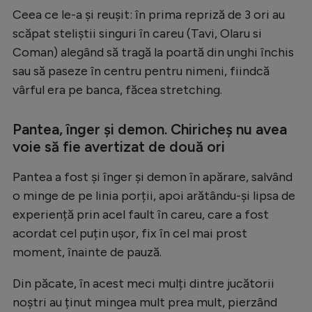
Intră în cont
Ceea ce le-a și reușit: în prima repriză de 3 ori au
Creează cont
scăpat steliștii singuri în careu (Tavi, Olaru si
Coman) alegând să tragă la poartă din unghi închis
sau să paseze în centru pentru nimeni, fiindcă
vârful era pe banca, făcea stretching.
Pantea, înger și demon. Chiricheș nu avea
voie să fie avertizat de două ori
Pantea a fost și înger și demon în apărare, salvând
o minge de pe linia porții, apoi arătându-și lipsa de
experiență prin acel fault în careu, care a fost
acordat cel puțin ușor, fix în cel mai prost
moment, înainte de pauză.
Din păcate, în acest meci mulți dintre jucătorii
noștri au ținut mingea mult prea mult, pierzând