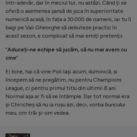
într-adevăr, dar în meciul tur, nu astăzi. Când ți se
oferă o asemenea șansă de juca în superioritate
numerică acasă, în fața a 30.000 de oameni, iar tu îl
bagi pe Vali Gheorghe să debuteze practic în
acest sezon, e complicat să mai emiți pretenții.
”
Aduceți-ne echipe să jucăm, că nu mai avem cu
cine
”
Ei bine, hai că vine Poli Iași acum, duminică, și
începem să ne pregătim, nu pentru Champions
League, ci pentru primul titlu din ultimii 8 ani.
Normal așa ar fi să se întâmple. Dar tot normal era
și Chiricheș să nu ia roșu azi, deci, vorba buncului
meu, om trăi și-om vedea.
CITEȘTE ȘI