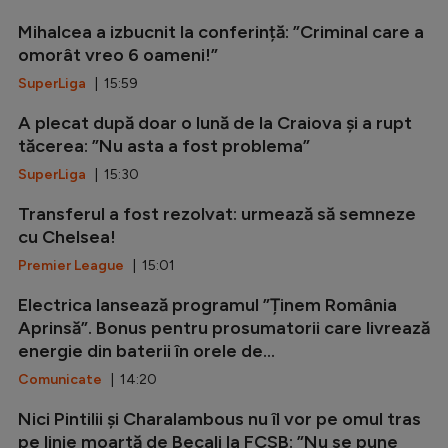
Mihalcea a izbucnit la conferință: ”Criminal care a
omorât vreo 6 oameni!”
SuperLiga
| 15:59
A plecat după doar o lună de la Craiova și a rupt
tăcerea: ”Nu asta a fost problema”
SuperLiga
| 15:30
Transferul a fost rezolvat: urmează să semneze
cu Chelsea!
Premier League
| 15:01
Electrica lansează programul ”Ținem România
Aprinsă”. Bonus pentru prosumatorii care livrează
energie din baterii în orele de...
Comunicate
| 14:20
Nici Pintilii și Charalambous nu îl vor pe omul tras
pe linie moartă de Becali la FCSB: ”Nu se pune