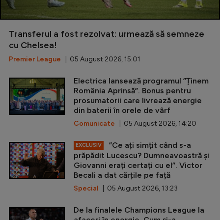
Transferul a fost rezolvat: urmează să semneze
cu Chelsea!
Premier League
| 05 August 2026, 15:01
Electrica lansează programul ”Ținem
România Aprinsă”. Bonus pentru
prosumatorii care livrează energie
din baterii în orele de vârf
Comunicate
| 05 August 2026, 14:20
”Ce ați simțit când s-a
EXCLUSIV
prăpădit Lucescu? Dumneavoastră și
Giovanni erați certați cu el”. Victor
Becali a dat cărțile pe față
Special
| 05 August 2026, 13:23
De la finalele Champions League la
afaceri în energie. Cum și-a