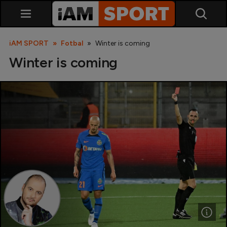
iAM SPORT
Fotbal
Winter is coming
Winter is coming
SuperLiga
Liga 2
Cupa României
Echipa Națională
U21
Fotbal feminin