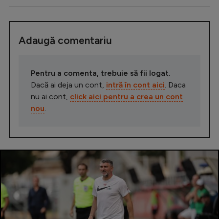
Adaugă comentariu
Pentru a comenta, trebuie să fii logat.
Dacă ai deja un cont,
intră în cont aici
. Daca
nu ai cont,
click aici pentru a crea un cont
nou
.