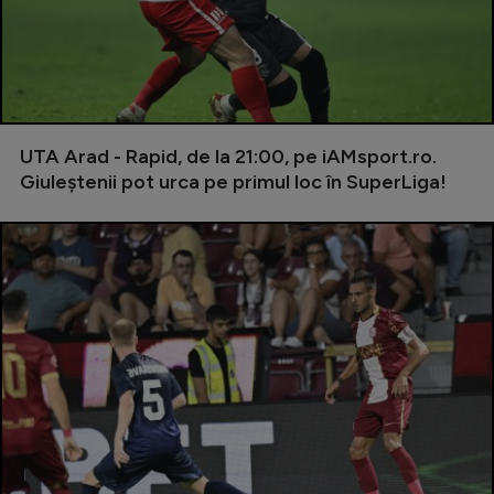
Serie A
Bundesliga
Ligue 1
Campionate
UTA Arad - Rapid, de la 21:00, pe iAMsport.ro.
Giuleștenii pot urca pe primul loc în SuperLiga!
Starurile fotbalului
EURO 2024
Stranieri
Clasamente
Tenis
Handbal