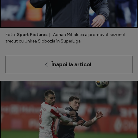
Special
Diverse
Inedit
Foto:
Sport Pictures
| Adrian Mihalcea a promovat sezonul
trecut cu Unirea Slobozia în SuperLiga
Clasamente
Înapoi la articol
Champions League
Europa League
Conference League
CM 2026
Premier League
LaLiga