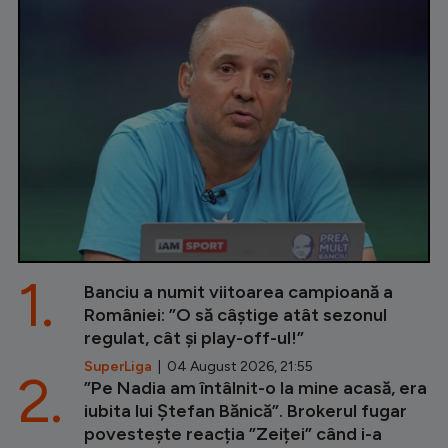
1.
Banciu a numit viitoarea campioană a
României: ”O să câștige atât sezonul
regulat, cât și play-off-ul!”
SuperLiga
| 04 August 2026, 21:55
2.
”Pe Nadia am întâlnit-o la mine acasă, era
iubita lui Ștefan Bănică”. Brokerul fugar
povestește reacția ”Zeiței” când i-a