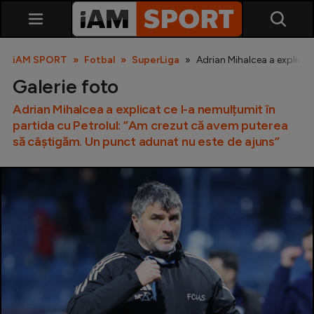
iAM SPORT
Fotbal
SuperLiga
Adrian Mihalcea a explicat
Galerie foto
Adrian Mihalcea a explicat ce l-a nemulțumit în
partida cu Petrolul: ”Am crezut că avem puterea
să câștigăm. Un punct adunat nu este de ajuns”
SuperLiga
Liga 2
Cupa României
Echipa Națională
U21
Fotbal feminin