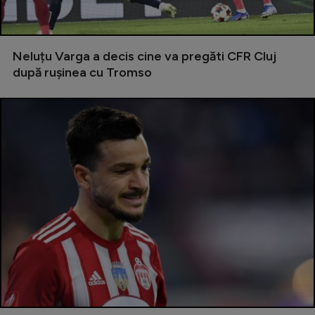
Natație
Formula 1
Neluțu Varga a decis cine va pregăti CFR Cluj
Gimnastică
după rușinea cu Tromso
Auto
Rugby
Ciclism
Alte sporturi
JO 2024
JO 2026