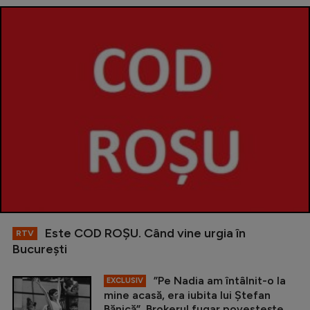
Este COD ROŞU. Când vine urgia în
RTV
Bucureşti
”Pe Nadia am întâlnit-o la
EXCLUSIV
mine acasă, era iubita lui Ștefan
Bănică”. Brokerul fugar povestește