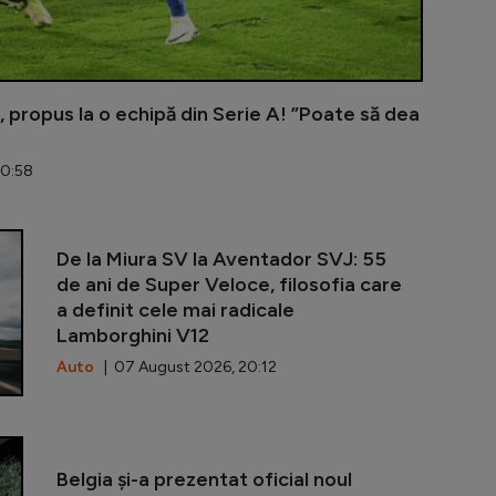
 propus la o echipă din Serie A! ”Poate să dea
20:58
UTA - Rapid 
De la Miura SV la Aventador SVJ: 55
de ani de Super Veloce, filosofia care
a definit cele mai radicale
Lamborghini V12
Auto
| 07 August 2026, 20:12
Marius Șumud
Belgia și-a prezentat oficial noul