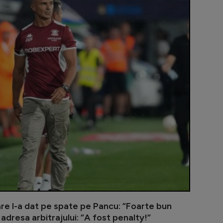
Adrian Mihal
are l-a dat pe spate pe Pancu: ”Foarte bun
 adresa arbitrajului: ”A fost penalty!”