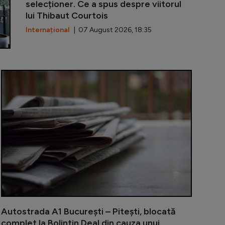
selecționer. Ce a spus despre viitorul
lui Thibaut Courtois
Internațional
| 07 August 2026, 18:35
 3 digitalizează relația cu contribuabilii: portal online 
Piață volant
Autostrada A1 București – Pitești, blocată
complet la Bolintin Deal din cauza unui