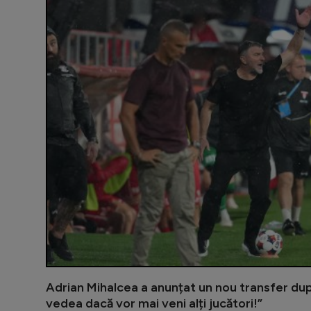
Adrian Mihalcea a anunțat un nou transfer du
vedea dacă vor mai veni alți jucători!”