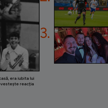
3.
asă, era iubita lui
ovestește reacția