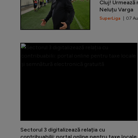
Cluj! Urmează n
Neluțu Varga
SuperLiga
| 07 Au
Sectorul 3 digitalizează relația cu
contribuabilii: portal online pentru taxe locale