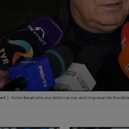
ort
| Victor Becali este unul dintre cei mai vechi impresari din Români