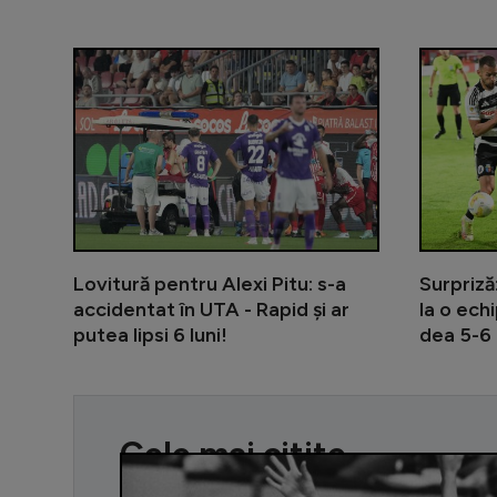
Lovitură pentru Alexi Pitu: s-a
Surpriză
accidentat în UTA - Rapid și ar
la o ech
putea lipsi 6 luni!
dea 5-6 
Cele mai citite