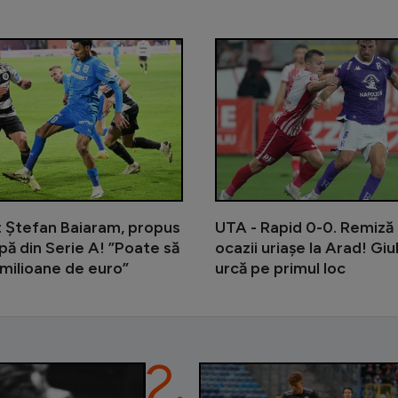
Lovitură pentru Alexi Pitu: s-a acci
: Ștefan Baiaram, propus
UTA - Rapid 0-0. Remiză 
ipă din Serie A! ”Poate să
ocazii uriașe la Arad! Giu
milioane de euro”
urcă pe primul loc
2.