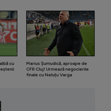
dentat în UTA - Rapid și ar putea lipsi 6 luni!
Surpriză: Ștefan Baiaram, propus la o echipă din Se
UTA - Rapid 
albă cu
Marius Șumudică, aproape de
leștenii
CFR Cluj! Urmează negocierile
finale cu Neluțu Varga
”Pe Nadia am 