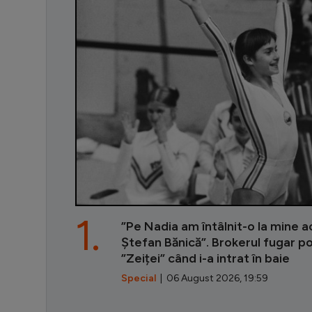
1.
”Pe Nadia am întâlnit-o la mine ac
Ștefan Bănică”. Brokerul fugar p
”Zeiței” când i-a intrat în baie
Special
| 06 August 2026, 19:59