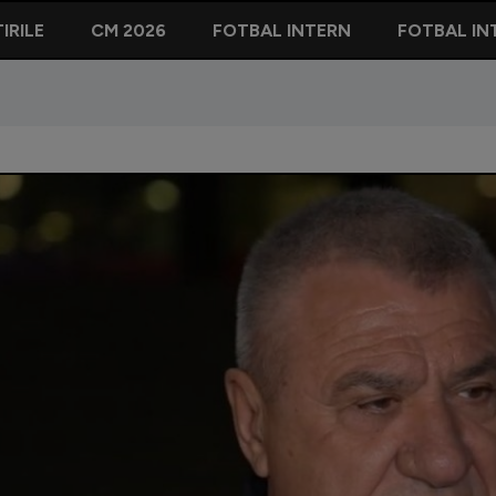
IRILE
CM 2026
FOTBAL INTERN
FOTBAL IN
or Becali despre transferul lui Hagi la Galatasaray