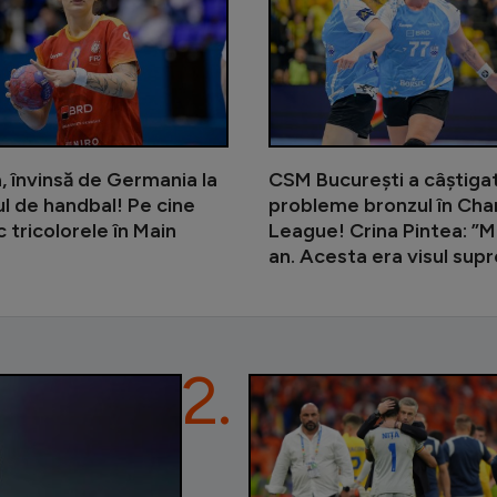
 învinsă de Germania la
CSM București a câștigat
l de handbal! Pe cine
probleme bronzul în Ch
c tricolorele în Main
League! Crina Pintea: ”M
an. Acesta era visul sup
2.