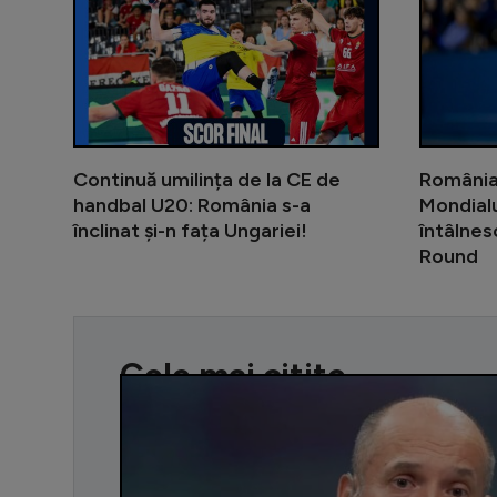
Continuă umilința de la CE de
România,
handbal U20: România s-a
Mondialu
înclinat și-n fața Ungariei!
întâlnes
Round
Cele mai citite