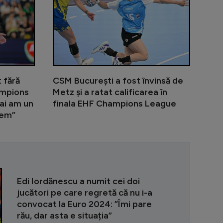
 fără
CSM București a fost învinsă de
ampions
Metz și a ratat calificarea în
ai am un
finala EHF Champions League
rem”
Banciu a numi
Edi Iordănescu a numit cei doi
jucători pe care regretă că nu i-a
convocat la Euro 2024: ”Îmi pare
rău, dar asta e situația”