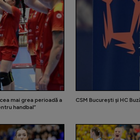
cea mai grea perioadă a
CSM București și HC Buză
entru handbal”
Continuă umilința de la CE de hand