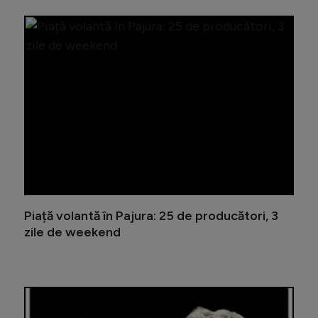
Sectorul
Piață volantă în Pajura: 25 de producători, 3
zile de weekend
Cum se m