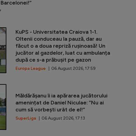
 Barcelonei!”
7
Antonelli vr
KuPS - Universitatea Craiova 1-1.
Oltenii conduceau la pauză, dar au
făcut o a doua repriză rușinoasă! Un
jucător al gazdelor, luat cu ambulanța
după ce s-a prăbușit pe gazon
Europa League
| 06 August 2026, 17:59
Gigi Becali 
Măldărășanu îi ia apărarea jucătorului
amenințat de Daniel Niculae: ”Nu ai
cum să vorbești urât de el!”
SuperLiga
| 06 August 2026, 17:13