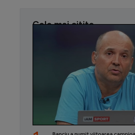
Cele mai citite
Banciu a numit viitoarea campio