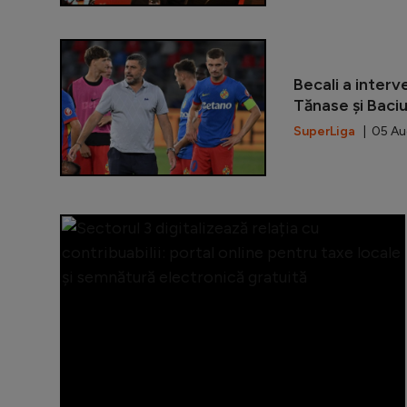
Becali a interv
Tănase și Baciu
SuperLiga
| 05 Aug