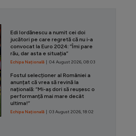
Banciu a numi
Edi Iordănescu a numit cei doi
jucători pe care regretă că nu i-a
convocat la Euro 2024: ”Îmi pare
rău, dar asta e situația”
Echipa Națională
| 04 August 2026, 08:03
Fostul selecționer al României a
anunțat că vrea să revină la
națională: ”Mi-aș dori să reușesc o
performanță mai mare decât
ultima!”
Echipa Națională
| 03 August 2026, 18:02