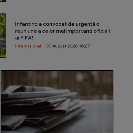
Becali a inte
Infantino a convocat de urgență o
reuniune a celor mai importanți oficiali
ai FIFA!
Internațional
| 05 August 2026, 10:27
 3 digitalizează relația cu contribuabilii: portal online 
Piață volant