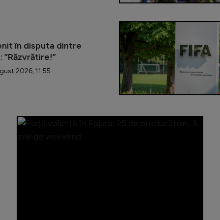
enit în disputa dintre
: ”Răzvrătire!”
ust 2026, 11:55
Sectorul