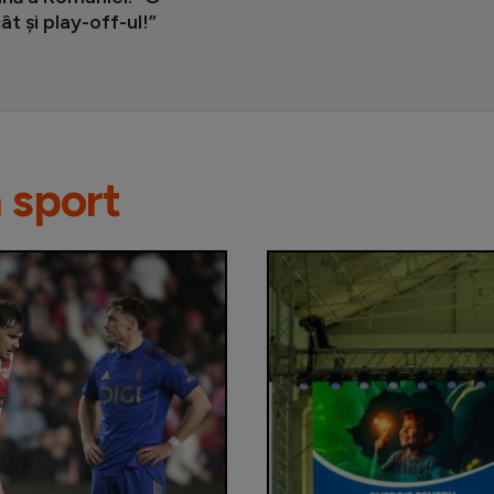
ât și play-off-ul!”
n sport