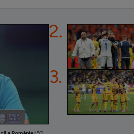
2.
3.
ană a României: ”O