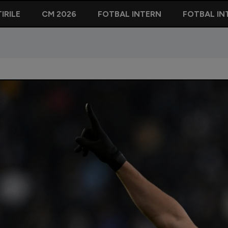
IRILE
CM 2026
FOTBAL INTERN
FOTBAL IN
n, în fața unei performanțe speciale pentru FCSB, la doar 25 de