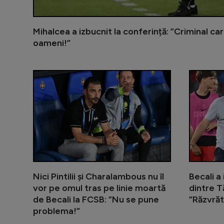
Mihalcea a izbucnit la conferință: ”Criminal c
oameni!”
Nici Pintilii și Charalambous nu îl
Becali a
vor pe omul tras pe linie moartă
dintre T
de Becali la FCSB: ”Nu se pune
”Răzvrăt
problema!”