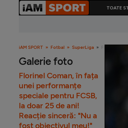
TOATE ST
iAM SPORT
Fotbal
SuperLiga
Florinel Coma
Galerie foto
Florinel Coman, în fața
unei performanțe
speciale pentru FCSB,
la doar 25 de ani!
Reacție sinceră: "Nu a
fost obiectivul meu!"