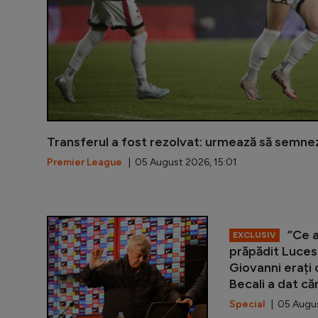
Transferul a fost rezolvat: urmează să semne
Premier League
| 05 August 2026, 15:01
”Ce a
EXCLUSIV
prăpădit Luce
Giovanni erați c
Becali a dat căr
Special
| 05 Augus