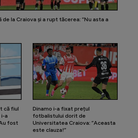
 de la Craiova și a rupt tăcerea: ”Nu asta a
 vor pe omul tras pe linie moartă de Becali la FCSB: ”Nu 
Becali a intervenit în disputa dintre Tănase și Baciu:
Anghel Iordă
 că fiul
Dinamo i-a fixat prețul
 i-a
fotbalistului dorit de
”Au fost
Universitatea Craiova: ”Aceasta
este clauza!”