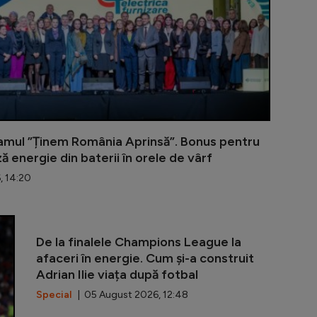
ramul ”Ținem România Aprinsă”. Bonus pentru
ă energie din baterii în orele de vârf
, 14:20
”Ce ați simți
De la finalele Champions League la
afaceri în energie. Cum și-a construit
Adrian Ilie viața după fotbal
Special
| 05 August 2026, 12:48