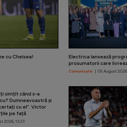
ze cu Chelsea!
Electrica lansează prog
prosumatorii care livreaz
Comunicate
| 05 August 2026
ți simțit când s-a
scu? Dumneavoastră și
ertați cu el”. Victor
țile pe față
t 2026, 13:23