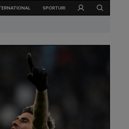
TERNATIONAL
SPORTURI
 ani! Reacție sinceră: "Nu a fost obiectivul meu!"