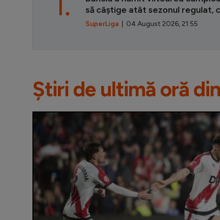
1.
să câștige atât sezonul regulat, c
SuperLiga
| 04 August 2026, 21:55
Știri de ultimă oră di