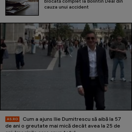
blocată complet la Bolintin Deal din
cauza unui accident
Cum a ajuns Ilie Dumitrescu să aibă la 57
AS.RO
de ani o greutate mai mică decât avea la 25 de