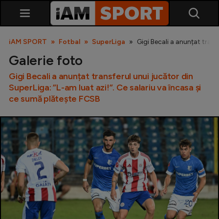
iAM SPORT
Fotbal
SuperLiga
Gigi Becali a anunțat trans
Galerie foto
Gigi Becali a anunțat transferul unui jucător din
SuperLiga: ”L-am luat azi!”. Ce salariu va încasa și
ce sumă plătește FCSB
SuperLiga
Liga 2
Cupa României
Echipa Națională
U21
Fotbal feminin