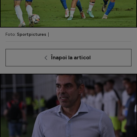
Special
Diverse
Inedit
Foto:
Sportpictures
|
Clasamente
Înapoi la articol
Champions League
Europa League
Conference League
CM 2026
Premier League
LaLiga