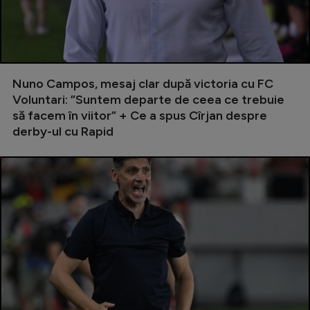
Serie A
Bundesliga
Ligue 1
Nuno Campos, mesaj clar după victoria cu FC
Campionate
Voluntari: ”Suntem departe de ceea ce trebuie
să facem în viitor” + Ce a spus Cîrjan despre
Starurile fotbalului
derby-ul cu Rapid
EURO 2024
Stranieri
Clasamente
Tenis
Handbal