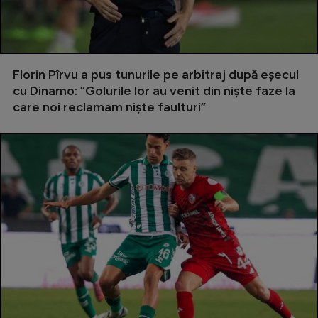
Natație
Formula 1
Gimnastică
Florin Pîrvu a pus tunurile pe arbitraj după eșecul
cu Dinamo: ”Golurile lor au venit din niște faze la
Auto
care noi reclamam niște faulturi”
Rugby
Ciclism
Alte sporturi
JO 2024
JO 2026