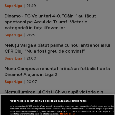
SuperLiga
| 21:49
Dinamo - FC Voluntari 4-0. ”Câinii” au făcut
spectacol pe Arcul de Triumf! Victorie
categorică în fața ilfovenilor
SuperLiga
| 21:25
Neluțu Varga a bătut palma cu noul antrenor al lui
CFR Cluj: ”Nu a fost greu de convins!”
SuperLiga
| 21:00
Nuno Campos a renunțat la încă un fotbalist de la
Dinamo! A ajuns în Liga 2
SuperLiga
| 20:07
Nemulțumirea lui Cristi Chivu după victoria din
amicalul cu Juventus: ”Nu suntem pregătiți!”
Nouă ne pasă ca datele tale personale să rămână confidențiale
Serie A
| 19:20
Noi și partenerii noștri
1019
stocăm și/sau accesăm informații pe dispozitivul dvs., precum identificatorii cookie unici pentru
prelucrarea datelor cu caracter personal. Puteți accepta sau gestiona preferințele dvs. făcând clic mai jos, respectiv vă
puteți opune utilizării unui interes legitim în orice moment pe pagina cu politica de confidențialitate. Aceste alegeri vor fi
raportate partenerilor noștri și nu vă vor afecta navigarea.
Mai multe detalii