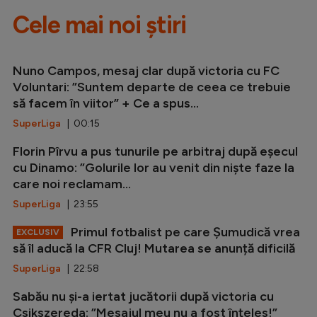
Cele mai noi știri
Nuno Campos, mesaj clar după victoria cu FC
Voluntari: ”Suntem departe de ceea ce trebuie
să facem în viitor” + Ce a spus...
SuperLiga
| 00:15
Florin Pîrvu a pus tunurile pe arbitraj după eșecul
cu Dinamo: ”Golurile lor au venit din niște faze la
care noi reclamam...
SuperLiga
| 23:55
Primul fotbalist pe care Șumudică vrea
EXCLUSIV
să îl aducă la CFR Cluj! Mutarea se anunță dificilă
SuperLiga
| 22:58
Sabău nu și-a iertat jucătorii după victoria cu
Csikszereda: ”Mesajul meu nu a fost înțeles!”