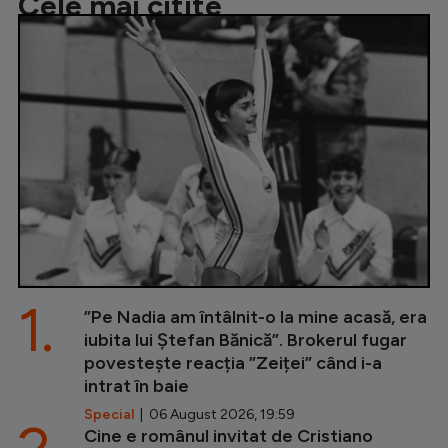
Cele mai citite
1.
”Pe Nadia am întâlnit-o la mine acasă, era
iubita lui Ștefan Bănică”. Brokerul fugar
povestește reacția ”Zeiței” când i-a
intrat în baie
Special
| 06 August 2026, 19:59
Cine e românul invitat de Cristiano