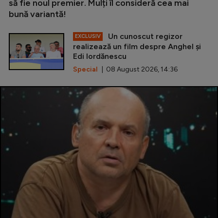
să fie noul premier. Mulți îl consideră cea mai
bună variantă!
Un cunoscut regizor
EXCLUSIV
realizează un film despre Anghel și
Edi Iordănescu
Special
| 08 August 2026, 14:36