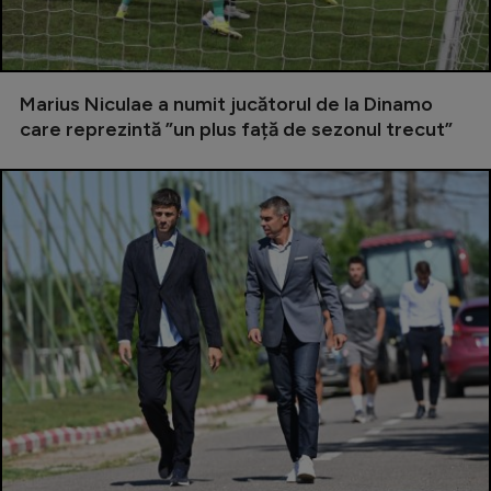
Serie A
Bundesliga
Marius Niculae a numit jucătorul de la Dinamo
Ligue 1
care reprezintă ”un plus față de sezonul trecut”
Campionate
Starurile fotbalului
EURO 2024
Stranieri
Clasamente
Tenis
Handbal