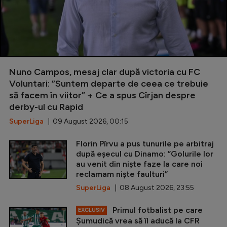
Nuno Campos, mesaj clar după victoria cu FC
Voluntari: ”Suntem departe de ceea ce trebuie
să facem în viitor” + Ce a spus Cîrjan despre
derby-ul cu Rapid
SuperLiga
| 09 August 2026, 00:15
Florin Pîrvu a pus tunurile pe arbitraj
după eșecul cu Dinamo: ”Golurile lor
au venit din niște faze la care noi
reclamam niște faulturi”
SuperLiga
| 08 August 2026, 23:55
Primul fotbalist pe care
EXCLUSIV
Șumudică vrea să îl aducă la CFR