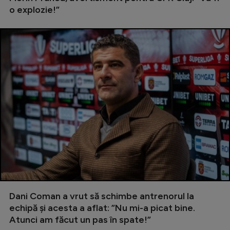
Intră în cont
o explozie!”
Creează cont
Dani Coman a vrut să schimbe antrenorul la
echipă și acesta a aflat: ”Nu mi-a picat bine.
Atunci am făcut un pas în spate!”