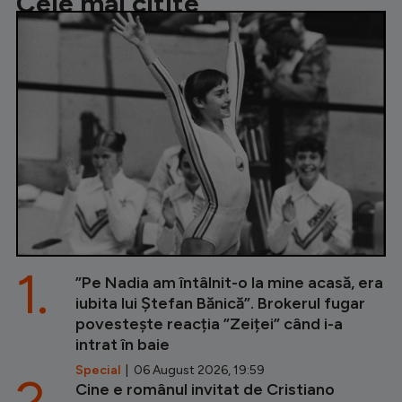
Cele mai citite
1.
”Pe Nadia am întâlnit-o la mine acasă, era
iubita lui Ștefan Bănică”. Brokerul fugar
povestește reacția ”Zeiței” când i-a
intrat în baie
Special
| 06 August 2026, 19:59
2.
Cine e românul invitat de Cristiano