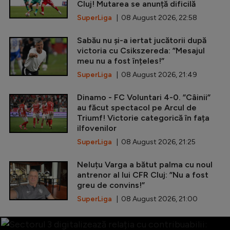
Cluj! Mutarea se anunță dificilă
SuperLiga
| 08 August 2026, 22:58
Sabău nu și-a iertat jucătorii după
victoria cu Csikszereda: ”Mesajul
meu nu a fost înțeles!”
SuperLiga
| 08 August 2026, 21:49
Dinamo - FC Voluntari 4-0. ”Câinii”
au făcut spectacol pe Arcul de
Triumf! Victorie categorică în fața
ilfovenilor
SuperLiga
| 08 August 2026, 21:25
Neluțu Varga a bătut palma cu noul
antrenor al lui CFR Cluj: ”Nu a fost
greu de convins!”
SuperLiga
| 08 August 2026, 21:00