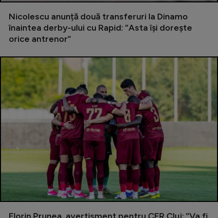
Natație
Nicolescu anunță două transferuri la Dinamo
înaintea derby-ului cu Rapid: ”Asta își dorește
Formula 1
orice antrenor”
Gimnastică
Auto
Rugby
Ciclism
Alte sporturi
JO 2024
JO 2026
Florin Prunea, avertisment pentru CFR Cluj: ”Va fi