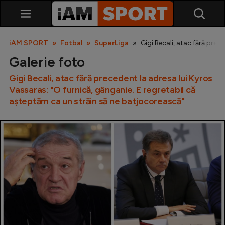
iAM SPORT
Fotbal
SuperLiga
Gigi Becali, atac fără prec
Galerie foto
Gigi Becali, atac fără precedent la adresa lui Kyros
Vassaras: "O furnică, gânganie. E regretabil că
așteptăm ca un străin să ne batjocorească"
SuperLiga
Liga 2
Cupa României
Echipa Națională
U21
Fotbal feminin