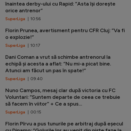
înaintea derby-ului cu Rapid: ”Asta își dorește
orice antrenor”
SuperLiga
| 10:56
Florin Prunea, avertisment pentru CFR Cluj: ”Va fi
o explozie!”
SuperLiga
| 10:17
Dani Coman a vrut să schimbe antrenorul la
echipă și acesta a aflat: ”Nu mi-a picat bine.
Atunci am făcut un pas în spate!”
SuperLiga
| 09:40
Nuno Campos, mesaj clar după victoria cu FC
Voluntari: ”Suntem departe de ceea ce trebuie
să facem în viitor” + Ce a spus...
SuperLiga
| 00:15
Florin Pîrvu a pus tunurile pe arbitraj după eșecul
cu Dinamo: ”Golurile lor au venit din niște faze la