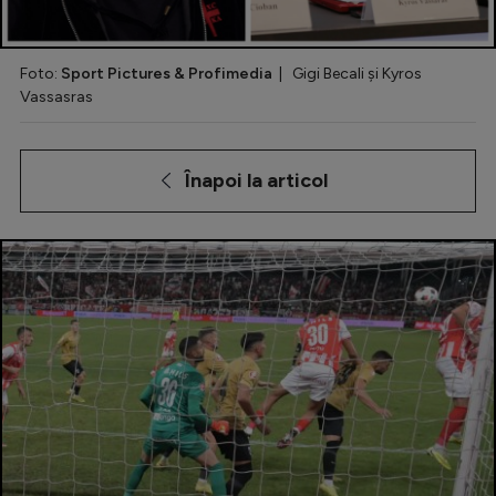
Special
Foto:
Sport Pictures & Profimedia
| Gigi Becali și Kyros
Diverse
Vassasras
Inedit
Clasamente
Înapoi la articol
Champions League
Europa League
Conference League
CM 2026
Premier League
LaLiga