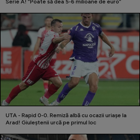
Serie A! ”Poate să dea 5-6 milioane de euro”
UTA - Rapid 0-0. Remiză albă cu ocazii uriașe la
Arad! Giuleștenii urcă pe primul loc