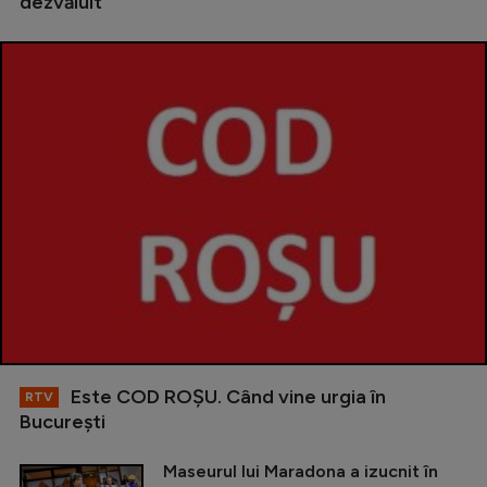
dezvăluit
Este COD ROŞU. Când vine urgia în
RTV
Bucureşti
Maseurul lui Maradona a izucnit în