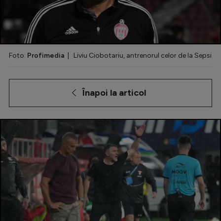
Special
Diverse
Inedit
Foto:
Profimedia
| Liviu Ciobotariu, antrenorul celor de la Sepsi
Clasamente
Înapoi la articol
Champions League
Europa League
Conference League
CM 2026
Premier League
LaLiga