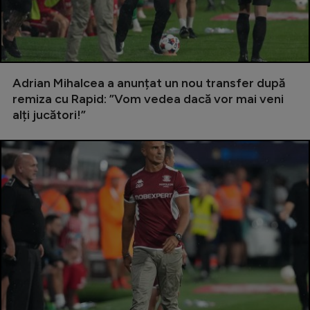
Serie A
Bundesliga
Ligue 1
Adrian Mihalcea a anunțat un nou transfer după
Campionate
remiza cu Rapid: ”Vom vedea dacă vor mai veni
alți jucători!”
Starurile fotbalului
EURO 2024
Stranieri
Clasamente
Tenis
Handbal