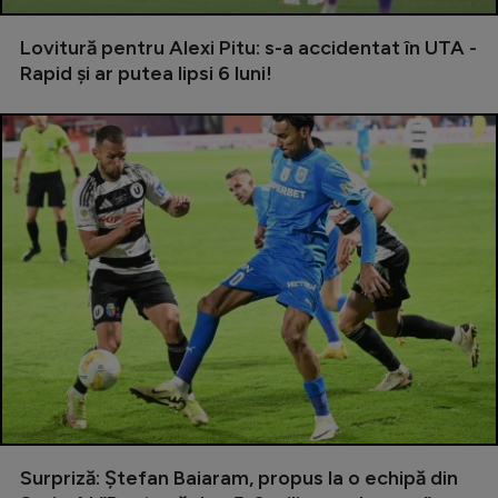
Intră în cont
Creează cont
Lovitură pentru Alexi Pitu: s-a accidentat în UTA -
Rapid și ar putea lipsi 6 luni!
Surpriză: Ștefan Baiaram, propus la o echipă din