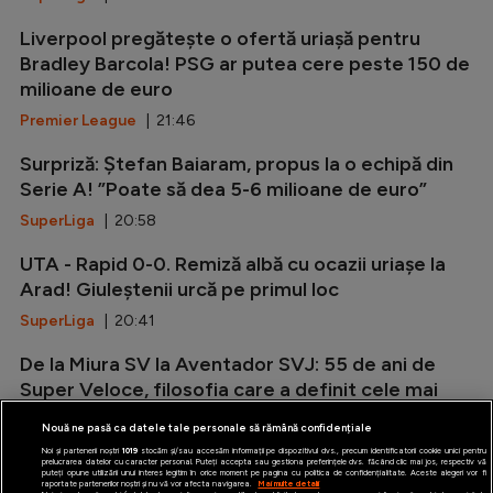
Liverpool pregătește o ofertă uriașă pentru
Bradley Barcola! PSG ar putea cere peste 150 de
milioane de euro
Premier League
| 21:46
Surpriză: Ștefan Baiaram, propus la o echipă din
Serie A! ”Poate să dea 5-6 milioane de euro”
SuperLiga
| 20:58
UTA - Rapid 0-0. Remiză albă cu ocazii uriașe la
Arad! Giuleștenii urcă pe primul loc
SuperLiga
| 20:41
De la Miura SV la Aventador SVJ: 55 de ani de
Super Veloce, filosofia care a definit cele mai
radicale Lamborghini V12
Nouă ne pasă ca datele tale personale să rămână confidențiale
Auto
| 20:12
Noi și partenerii noștri
1019
stocăm și/sau accesăm informații pe dispozitivul dvs., precum identificatorii cookie unici pentru
prelucrarea datelor cu caracter personal. Puteți accepta sau gestiona preferințele dvs. făcând clic mai jos, respectiv vă
puteți opune utilizării unui interes legitim în orice moment pe pagina cu politica de confidențialitate. Aceste alegeri vor fi
raportate partenerilor noștri și nu vă vor afecta navigarea.
Mai multe detalii