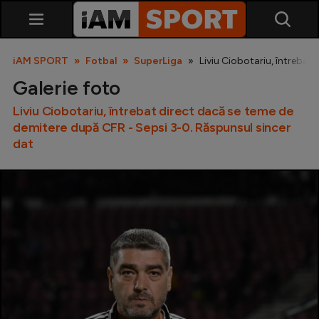
iAM SPORT
Fotbal
SuperLiga
Liviu Ciobotariu, întrebat
Galerie foto
Liviu Ciobotariu, întrebat direct dacă se teme de
demitere după CFR - Sepsi 3-0. Răspunsul sincer
dat
SuperLiga
Liga 2
Cupa României
Echipa Națională
U21
Fotbal feminin