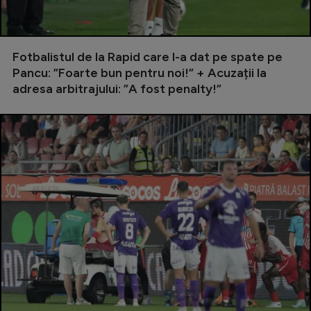
Natație
Formula 1
Fotbalistul de la Rapid care l-a dat pe spate pe
Gimnastică
Pancu: ”Foarte bun pentru noi!” + Acuzații la
adresa arbitrajului: ”A fost penalty!”
Auto
Rugby
Ciclism
Alte sporturi
JO 2024
JO 2026