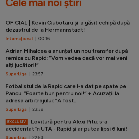
Cele mai noi știri
OFICIAL | Kevin Ciubotaru și-a găsit echipă după
dezastrul de la Hermannstadt!
Internațional
| 00:16
Adrian Mihalcea a anunțat un nou transfer după
remiza cu Rapid: ”Vom vedea dacă vor mai veni
alți jucători!”
SuperLiga
| 23:57
Fotbalistul de la Rapid care l-a dat pe spate pe
Pancu: ”Foarte bun pentru noi!” + Acuzații la
adresa arbitrajului: ”A fost...
SuperLiga
| 23:38
Lovitură pentru Alexi Pitu: s-a
EXCLUSIV
accidentat în UTA - Rapid și ar putea lipsi 6 luni!
SuperLiga
| 22:53