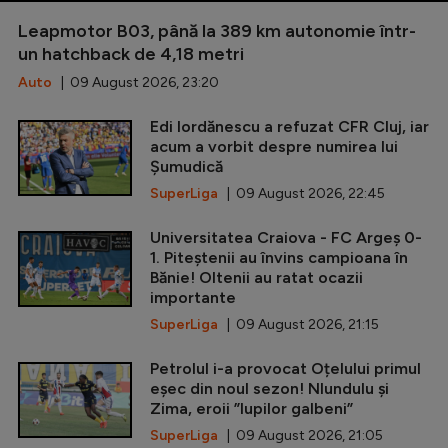
Leapmotor B03, până la 389 km autonomie într-
un hatchback de 4,18 metri
Auto
| 09 August 2026, 23:20
Edi Iordănescu a refuzat CFR Cluj, iar
acum a vorbit despre numirea lui
Șumudică
SuperLiga
| 09 August 2026, 22:45
Universitatea Craiova - FC Argeș 0-
1. Piteștenii au învins campioana în
Bănie! Oltenii au ratat ocazii
importante
SuperLiga
| 09 August 2026, 21:15
Petrolul i-a provocat Oțelului primul
eșec din noul sezon! Nlundulu și
Zima, eroii ”lupilor galbeni”
SuperLiga
| 09 August 2026, 21:05