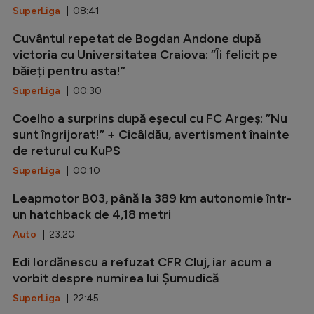
SuperLiga
| 08:41
Cuvântul repetat de Bogdan Andone după
victoria cu Universitatea Craiova: ”Îi felicit pe
băieți pentru asta!”
SuperLiga
| 00:30
Coelho a surprins după eșecul cu FC Argeș: ”Nu
sunt îngrijorat!” + Cicâldău, avertisment înainte
de returul cu KuPS
SuperLiga
| 00:10
Leapmotor B03, până la 389 km autonomie într-
un hatchback de 4,18 metri
Auto
| 23:20
Edi Iordănescu a refuzat CFR Cluj, iar acum a
vorbit despre numirea lui Șumudică
SuperLiga
| 22:45