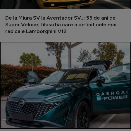
Natație
Formula 1
De la Miura SV la Aventador SVJ: 55 de ani de
Super Veloce, filosofia care a definit cele mai
Gimnastică
radicale Lamborghini V12
Auto
Rugby
Ciclism
Alte sporturi
JO 2024
JO 2026