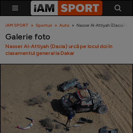
iAM SPORT
Sporturi
Auto
Nasser Al-Attiyah (Dacia) urcă
Galerie foto
Nasser Al-Attiyah (Dacia) urcă pe locul doi în
clasamentul general la Dakar
SuperLiga
Liga 2
Cupa României
Echipa Națională
U21
Fotbal feminin