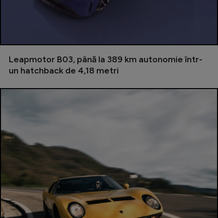
Serie A
Bundesliga
Ligue 1
Leapmotor B03, până la 389 km autonomie într-
Campionate
un hatchback de 4,18 metri
Starurile fotbalului
EURO 2024
Stranieri
Clasamente
Tenis
Handbal