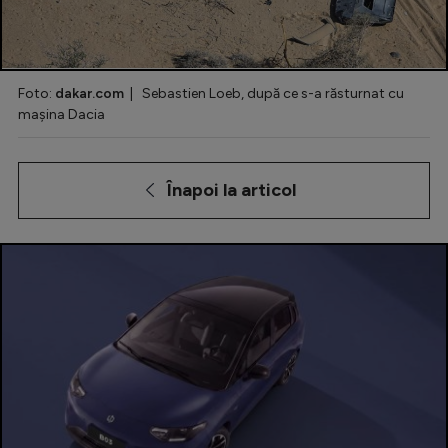
Special
Diverse
Foto:
dakar.com
| Sebastien Loeb, după ce s-a răsturnat cu
Inedit
mașina Dacia
Clasamente
Înapoi la articol
Champions League
Europa League
Conference League
CM 2026
Premier League
LaLiga