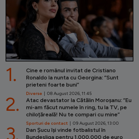
1.
Cine e românul invitat de Cristiano
Ronaldo la nunta cu Georgina: ”Sunt
prieteni foarte buni”
Diverse
| 08 August 2026, 11:45
2.
Atac devastator la Cătălin Moroșanu: ”Eu
mi-am făcut numele în ring, tu la TV, pe
chiloțăreală! Nu te compari cu mine”
Sporturi de contact
| 09 August 2026, 13:00
3.
Dan Șucu își vinde fotbalistul în
Bundesliga pentru 1.000.000 de euro