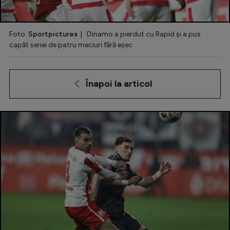
Special
Foto:
Sportpictures
| Dinamo a pierdut cu Rapid și a pus
Diverse
capăt seriei de patru meciuri fără eșec
Inedit
Clasamente
Înapoi la articol
Champions League
Europa League
Conference League
CM 2026
Premier League
LaLiga