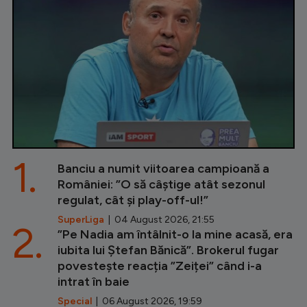
1.
Banciu a numit viitoarea campioană a
României: ”O să câștige atât sezonul
regulat, cât și play-off-ul!”
SuperLiga
| 04 August 2026, 21:55
2.
”Pe Nadia am întâlnit-o la mine acasă, era
iubita lui Ștefan Bănică”. Brokerul fugar
povestește reacția ”Zeiței” când i-a
intrat în baie
Special
| 06 August 2026, 19:59