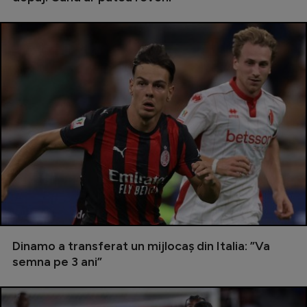
Intră în cont
Creează cont
Dinamo a transferat un mijlocaș din Italia: ”Va
semna pe 3 ani”