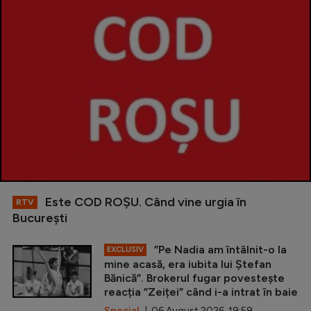
Este COD ROŞU. Când vine urgia în
RTV
Bucureşti
”Pe Nadia am întâlnit-o la
EXCLUSIV
mine acasă, era iubita lui Ștefan
Bănică”. Brokerul fugar povestește
reacția ”Zeiței” când i-a intrat în baie
Special
| 06 August 2026, 19:59