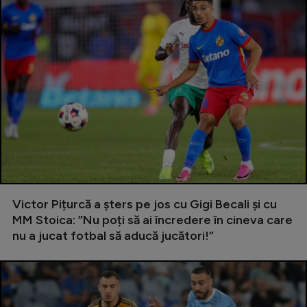
Victor Pițurcă a șters pe jos cu Gigi Becali și cu
MM Stoica: ”Nu poți să ai încredere în cineva care
nu a jucat fotbal să aducă jucători!”