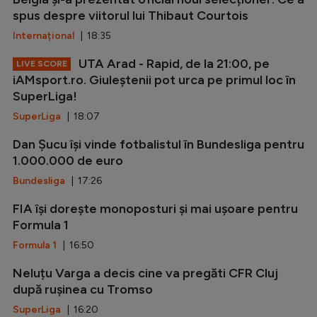
spus despre viitorul lui Thibaut Courtois
Internațional
| 18:35
UTA Arad - Rapid, de la 21:00, pe
LIVE SCORE
iAMsport.ro. Giuleștenii pot urca pe primul loc în
SuperLiga!
SuperLiga
| 18:07
Dan Șucu își vinde fotbalistul în Bundesliga pentru
1.000.000 de euro
Bundesliga
| 17:26
FIA își dorește monoposturi și mai ușoare pentru
Formula 1
Formula 1
| 16:50
Neluțu Varga a decis cine va pregăti CFR Cluj
după rușinea cu Tromso
SuperLiga
| 16:20