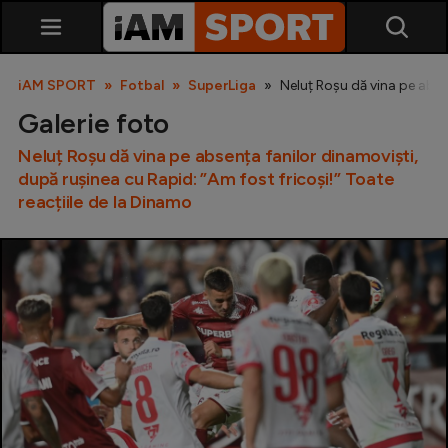
iAM SPORT
Fotbal
SuperLiga
Neluț Roșu dă vina pe abse
Galerie foto
Neluț Roșu dă vina pe absența fanilor dinamoviști,
după rușinea cu Rapid: ”Am fost fricoși!” Toate
reacțiile de la Dinamo
SuperLiga
Liga 2
Cupa României
Echipa Națională
U21
Fotbal feminin