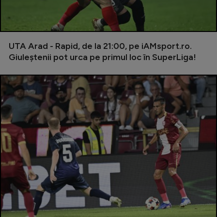
Serie A
Bundesliga
UTA Arad - Rapid, de la 21:00, pe iAMsport.ro.
Ligue 1
Giuleștenii pot urca pe primul loc în SuperLiga!
Campionate
Starurile fotbalului
EURO 2024
Stranieri
Clasamente
Tenis
Handbal