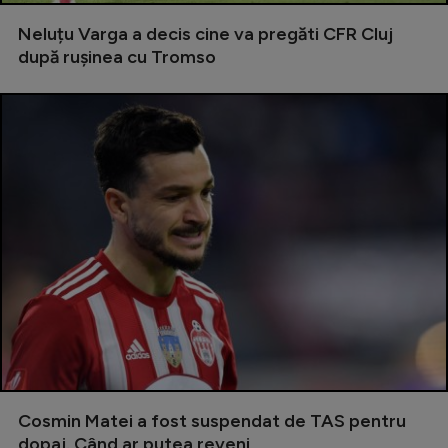
Natație
Neluțu Varga a decis cine va pregăti CFR Cluj
după rușinea cu Tromso
Formula 1
Gimnastică
Auto
Rugby
Ciclism
Alte sporturi
JO 2024
JO 2026
Cosmin Matei a fost suspendat de TAS pentru
dopaj. Când ar putea reveni