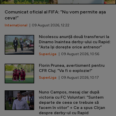
Comunicat oficial al FIFA: ”Nu vom permite așa
ceva!”
Internațional
| 09 August 2026, 12:22
Nicolescu anunță două transferuri la
Dinamo înaintea derby-ului cu Rapid:
”Asta își dorește orice antrenor”
SuperLiga
| 09 August 2026, 10:56
Florin Prunea, avertisment pentru
CFR Cluj: ”Va fi o explozie!”
SuperLiga
| 09 August 2026, 10:17
Nuno Campos, mesaj clar după
victoria cu FC Voluntari: ”Suntem
departe de ceea ce trebuie să
facem în viitor” + Ce a spus Cîrjan
despre derby-ul cu Rapid