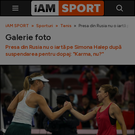
iAM SPORT
Sporturi
Tenis
Presa din Rusia nu o iartă p
Galerie foto
Presa din Rusia nu o iartă pe Simona Halep după
suspendarea pentru dopaj: "Karma, nu?"
SuperLiga
Liga 2
Cupa României
Echipa Națională
U21
Fotbal feminin