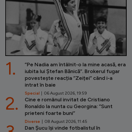
1.
”Pe Nadia am întâlnit-o la mine acasă, era
iubita lui Ștefan Bănică”. Brokerul fugar
povestește reacția ”Zeiței” când i-a
intrat în baie
Special
| 06 August 2026, 19:59
2.
Cine e românul invitat de Cristiano
Ronaldo la nunta cu Georgina: ”Sunt
prieteni foarte buni”
Diverse
| 08 August 2026, 11:45
3.
Dan Șucu își vinde fotbalistul în