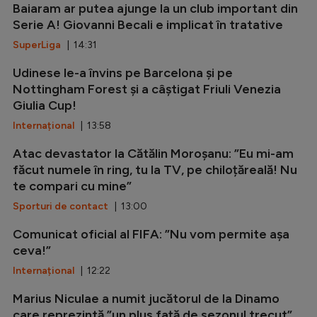
Baiaram ar putea ajunge la un club important din
Serie A! Giovanni Becali e implicat în tratative
SuperLiga
| 14:31
Udinese le-a învins pe Barcelona și pe
Nottingham Forest și a câștigat Friuli Venezia
Giulia Cup!
Internațional
| 13:58
Atac devastator la Cătălin Moroșanu: ”Eu mi-am
făcut numele în ring, tu la TV, pe chiloțăreală! Nu
te compari cu mine”
Sporturi de contact
| 13:00
Comunicat oficial al FIFA: ”Nu vom permite așa
ceva!”
Internațional
| 12:22
Marius Niculae a numit jucătorul de la Dinamo
care reprezintă ”un plus față de sezonul trecut”