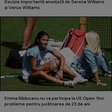
Decizie importantă anunțată de Serena Williams
Natație
și Venus Williams
Formula 1
Gimnastică
Auto
Rugby
Ciclism
Alte sporturi
JO 2024
JO 2026
Emma Răducanu nu va participa la US Open. Noi
probleme pentru jucătoarea de 23 de ani