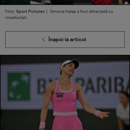
Special
Foto:
Sport Pictures
| Simona Halep a fost detectată cu
roxadustat
Diverse
Inedit
Înapoi la articol
Clasamente
Champions League
Europa League
Conference League
CM 2026
Premier League
LaLiga