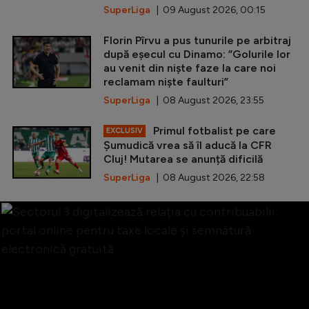
SuperLiga
| 09 August 2026, 00:15
Florin Pîrvu a pus tunurile pe arbitraj
după eșecul cu Dinamo: ”Golurile lor
au venit din niște faze la care noi
reclamam niște faulturi”
SuperLiga
| 08 August 2026, 23:55
Primul fotbalist pe care
EXCLUSIV
Șumudică vrea să îl aducă la CFR
Cluj! Mutarea se anunță dificilă
SuperLiga
| 08 August 2026, 22:58