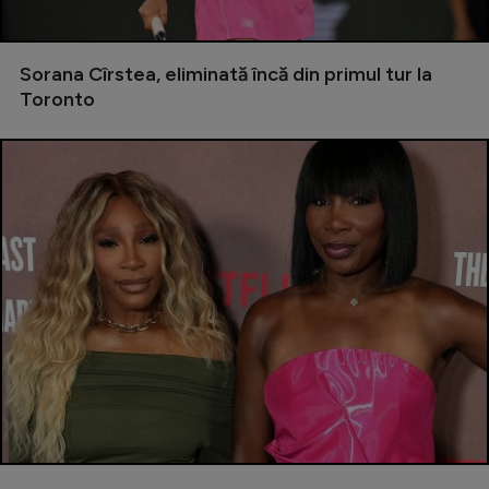
Serie A
Bundesliga
Sorana Cîrstea, eliminată încă din primul tur la
Toronto
Ligue 1
Campionate
Starurile fotbalului
EURO 2024
Stranieri
Clasamente
Tenis
Handbal