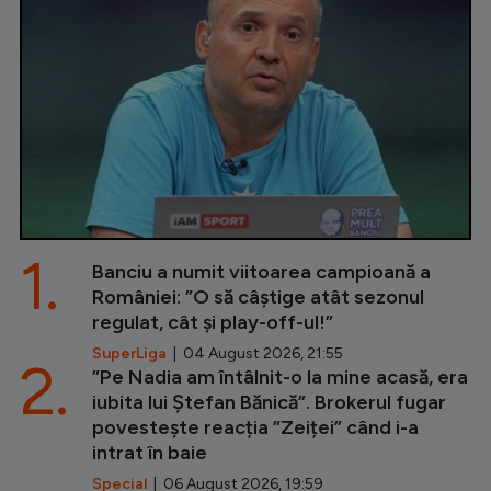
1.
Banciu a numit viitoarea campioană a
României: ”O să câștige atât sezonul
regulat, cât și play-off-ul!”
SuperLiga
| 04 August 2026, 21:55
2.
”Pe Nadia am întâlnit-o la mine acasă, era
iubita lui Ștefan Bănică”. Brokerul fugar
povestește reacția ”Zeiței” când i-a
intrat în baie
Special
| 06 August 2026, 19:59