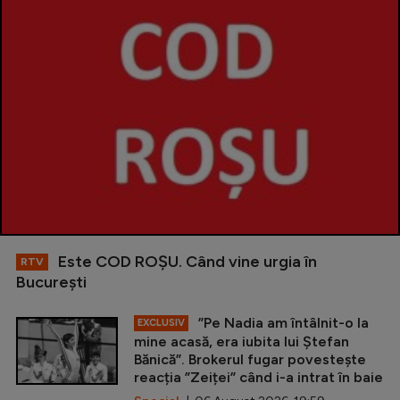
Este COD ROŞU. Când vine urgia în
RTV
Bucureşti
”Pe Nadia am întâlnit-o la
EXCLUSIV
mine acasă, era iubita lui Ștefan
Bănică”. Brokerul fugar povestește
reacția ”Zeiței” când i-a intrat în baie