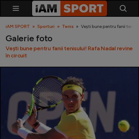
iAM SPORT
Sporturi
Tenis
Vești bune pentru fanii tenisul
Galerie foto
Vești bune pentru fanii tenisului! Rafa Nadal revine
în circuit
SuperLiga
Liga 2
Cupa României
Echipa Națională
U21
Fotbal feminin