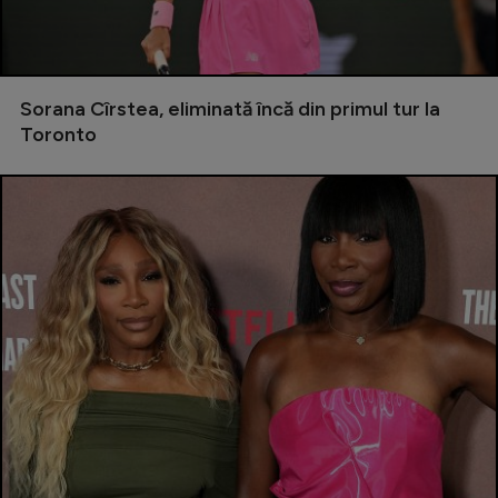
Serie A
Bundesliga
Sorana Cîrstea, eliminată încă din primul tur la
Ligue 1
Toronto
Campionate
Starurile fotbalului
EURO 2024
Stranieri
Clasamente
Tenis
Handbal