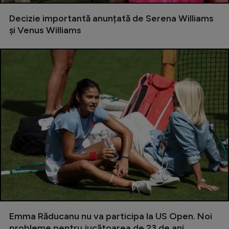
Natație
Decizie importantă anunțată de Serena Williams
Formula 1
și Venus Williams
Gimnastică
Auto
Rugby
Ciclism
Alte sporturi
JO 2024
JO 2026
Emma Răducanu nu va participa la US Open. Noi
probleme pentru jucătoarea de 23 de ani