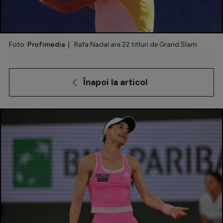
Special
Diverse
Foto:
Profimedia
| Rafa Nadal are 22 titluri de Grand Slam
Inedit
Clasamente
Înapoi la articol
Champions League
Europa League
Conference League
CM 2026
Premier League
LaLiga