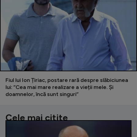
Fiul lui Ion Țiriac, postare rară despre slăbiciunea
lui: ”Cea mai mare realizare a vieții mele. Și
doamnelor, încă sunt singuri”
Cele mai citite