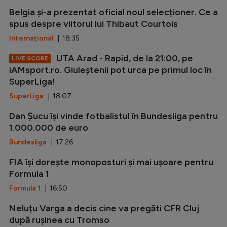
Belgia și-a prezentat oficial noul selecționer. Ce a
spus despre viitorul lui Thibaut Courtois
Internațional
| 18:35
UTA Arad - Rapid, de la 21:00, pe
LIVE SCORE
iAMsport.ro. Giuleștenii pot urca pe primul loc în
SuperLiga!
SuperLiga
| 18:07
Dan Șucu își vinde fotbalistul în Bundesliga pentru
1.000.000 de euro
Bundesliga
| 17:26
FIA își dorește monoposturi și mai ușoare pentru
Formula 1
Formula 1
| 16:50
Neluțu Varga a decis cine va pregăti CFR Cluj
după rușinea cu Tromso