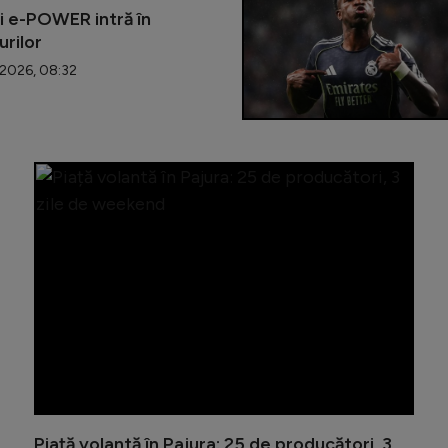
 e-POWER intră în
rilor
2026, 08:32
Sectorul
Piață volantă în Pajura: 25 de producători, 3