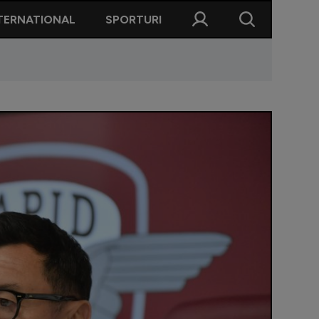
TERNATIONAL
SPORTURI
. Ce se întâmplă cu Neil Lennon dacă pierde