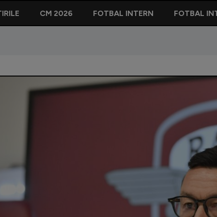
IRILE
CM 2026
FOTBAL INTERN
FOTBAL IN
an, convins că Rapid va câștiga cu Dinamo: ”Puteți să notați!”