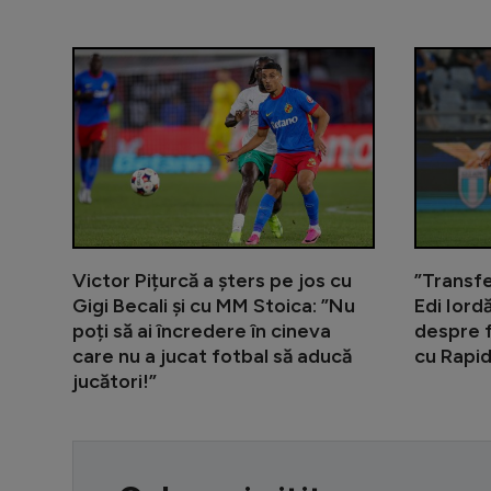
Victor Pițurcă a șters pe jos cu
”Transfe
Gigi Becali și cu MM Stoica: ”Nu
Edi Iord
poți să ai încredere în cineva
despre f
care nu a jucat fotbal să aducă
cu Rapi
jucători!”