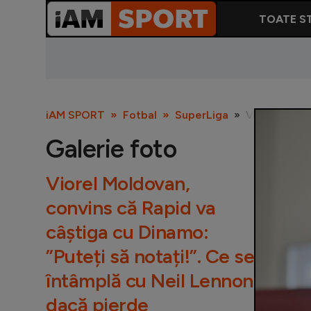
TOATE ST
iAM SPORT
Fotbal
SuperLiga
Viorel Moldov
Galerie foto
Viorel Moldovan,
convins că Rapid va
câștiga cu Dinamo:
”Puteți să notați!”. Ce se
întâmplă cu Neil Lennon
dacă pierde