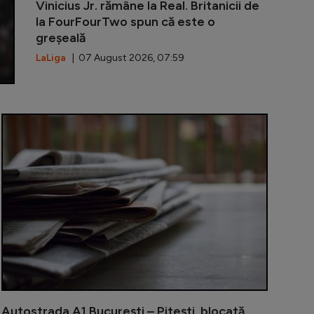
Vinicius Jr. rămâne la Real. Britanicii de
la FourFourTwo spun că este o
greșeală
LaLiga
| 07 August 2026, 07:59
 3 digitalizează relația cu contribuabilii: portal online 
Piață volant
Autostrada A1 București – Pitești, blocată