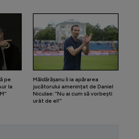
i Becali și cu MM Stoica: ”Nu poți să ai încredere în cine
”Transferul anului în România!”. Edi Iordănescu a da
Gigi Becali 
tă pe
Măldărășanu îi ia apărarea
ur la
jucătorului amenințat de Daniel
MM”
Niculae: ”Nu ai cum să vorbești
urât de el!”