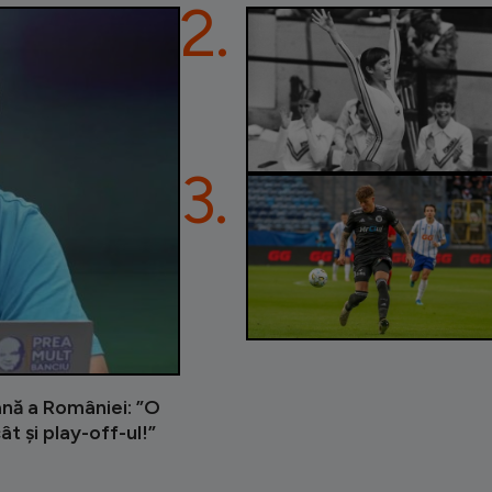
2.
3.
ană a României: ”O
ât și play-off-ul!”