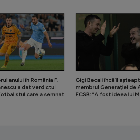
Victor Pițurcă a șters pe jos cu Gig
rul anului în România!”.
Gigi Becali încă îl așteap
ănescu a dat verdictul
membrul Generației de A
otbalistul care a semnat
FCSB: ”A fost ideea lui 
d