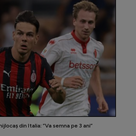
Cosmin Matei
jlocaș din Italia: ”Va semna pe 3 ani”