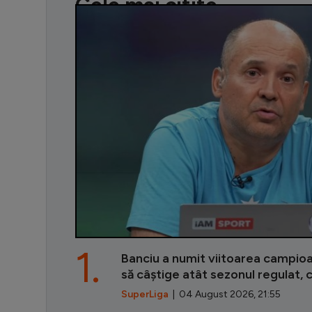
Cele mai citite
1.
Banciu a numit viitoarea campio
să câștige atât sezonul regulat, c
SuperLiga
| 04 August 2026, 21:55