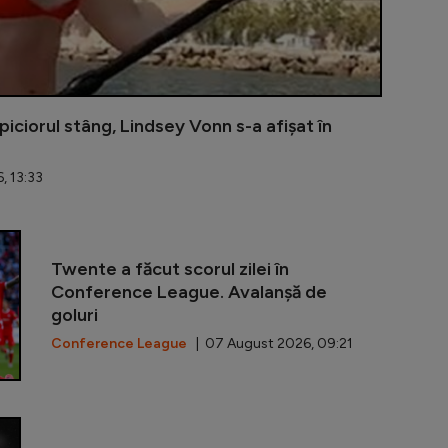
piciorul stâng, Lindsey Vonn s-a afișat în
, 13:33
Dinamo a tran
Twente a făcut scorul zilei în
Conference League. Avalanșă de
goluri
Conference League
| 07 August 2026, 09:21
Nissan Qash