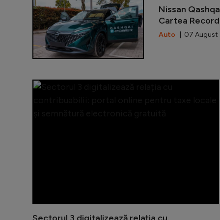
Nissan Qashqai
Cartea Recordu
Auto
| 07 August 
Sectorul 3 digitalizează relația cu