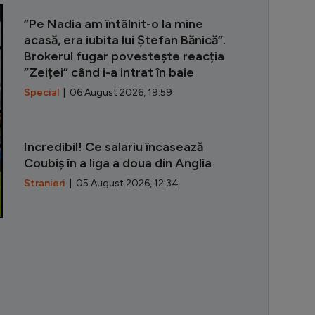
Banciu a numi
”Pe Nadia am întâlnit-o la mine
acasă, era iubita lui Ștefan Bănică”.
Brokerul fugar povestește reacția
”Zeiței” când i-a intrat în baie
Special
| 06 August 2026, 19:59
Incredibil! Ce salariu încasează
Coubiș în a liga a doua din Anglia
Stranieri
| 05 August 2026, 12:34