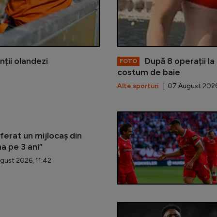
ții olandezi
După 8 operații la 
FOTO
costum de baie
Alte sporturi
| 07 August 2026
ferat un mijlocaș din
na pe 3 ani”
ust 2026, 11:42