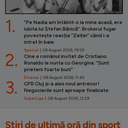
1.
”Pe Nadia am întâlnit-o la mine acasă, era
iubita lui Ștefan Bănică”. Brokerul fugar
povestește reacția ”Zeiței” când i-a
intrat în baie
Special
| 06 August 2026, 19:59
2.
Cine e românul invitat de Cristiano
Ronaldo la nunta cu Georgina: ”Sunt
prieteni foarte buni”
Diverse
| 08 August 2026, 11:45
3.
CFR Cluj și-a ales noul antrenor!
Negocierile sunt aproape finalizate
SuperLiga
| 08 August 2026, 12:29
Știri de ultimă oră din sport