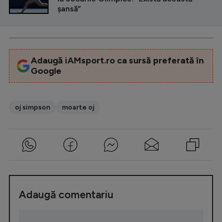
şansă”
Adaugă iAMsport.ro ca sursă preferată în
Google
oj simpson
moarte oj
Adaugă comentariu