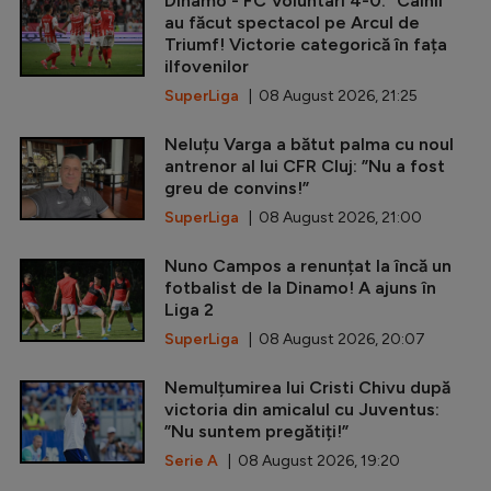
Dinamo - FC Voluntari 4-0. ”Câinii”
au făcut spectacol pe Arcul de
Triumf! Victorie categorică în fața
ilfovenilor
SuperLiga
| 08 August 2026, 21:25
Neluțu Varga a bătut palma cu noul
antrenor al lui CFR Cluj: ”Nu a fost
greu de convins!”
SuperLiga
| 08 August 2026, 21:00
Nuno Campos a renunțat la încă un
fotbalist de la Dinamo! A ajuns în
Liga 2
SuperLiga
| 08 August 2026, 20:07
Nemulțumirea lui Cristi Chivu după
victoria din amicalul cu Juventus:
”Nu suntem pregătiți!”
Serie A
| 08 August 2026, 19:20