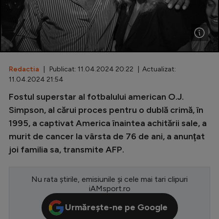
Special
Diverse
Inedit
Redactia
| Publicat: 11.04.2024 20:22 | Actualizat:
Clasamente
11.04.2024 21:54
Fostul superstar al fotbalului american O.J.
Simpson, al cărui proces pentru o dublă crimă, în
1995, a captivat America înaintea achitării sale, a
Champions League
murit de cancer la vârsta de 76 de ani, a anunţat
Europa League
joi familia sa, transmite AFP.
Conference League
CM 2026
Nu rata știrile, emisiunile și cele mai tari clipuri
iAMsport.ro
Premier League
Urmărește-ne pe Google
LaLiga