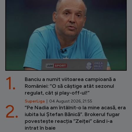
1.
Banciu a numit viitoarea campioană a
României: ”O să câștige atât sezonul
regulat, cât și play-off-ul!”
SuperLiga
| 04 August 2026, 21:55
2.
”Pe Nadia am întâlnit-o la mine acasă, era
iubita lui Ștefan Bănică”. Brokerul fugar
povestește reacția ”Zeiței” când i-a
intrat în baie