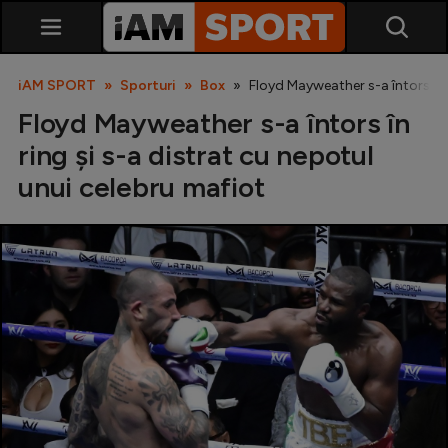
iAM SPORT
Sporturi
Box
Floyd Mayweather s-a întors în 
Floyd Mayweather s-a întors în
ring și s-a distrat cu nepotul
unui celebru mafiot
SuperLiga
Liga 2
Cupa României
Echipa Națională
U21
Fotbal feminin