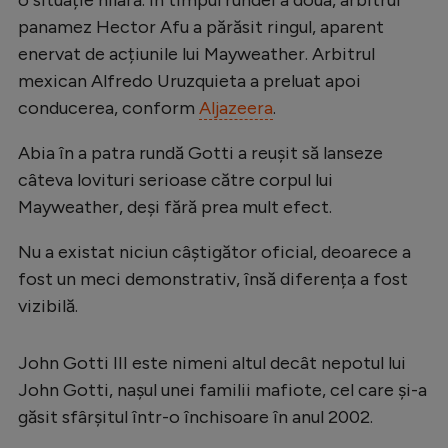
Natație
panamez Hector Afu a părăsit ringul, aparent
enervat de acțiunile lui Mayweather. Arbitrul
Formula 1
mexican Alfredo Uruzquieta a preluat apoi
Gimnastică
conducerea, conform
Aljazeera
.
Auto
Abia în a patra rundă Gotti a reușit să lanseze
Rugby
câteva lovituri serioase către corpul lui
Ciclism
Mayweather, deși fără prea mult efect.
Alte sporturi
Nu a existat niciun câștigător oficial, deoarece a
fost un meci demonstrativ, însă diferența a fost
JO 2024
vizibilă.
JO 2026
John Gotti III este nimeni altul decât nepotul lui
John Gotti, naşul unei familii mafiote, cel care și-a
găsit sfârșitul într-o închisoare în anul 2002.