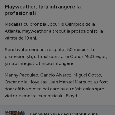
Intră în cont
Mayweather, fără înfrângere la
Creează cont
profesioniști
Medaliat cu bronz la Jocurile Olimpice de la
Atlanta, Mayweather a trecut la profesioniști la
vârsta de 19 ani.
Sportivul american a disputat 50 meciuri la
profesioniști, ultimul contra lui Conor McGregor,
și nu a înregistrat nicio înfângere.
Manny Pacquiao, Canelo Alvarez, Miguel Cotto,
Oscar de la Hoya sau Juan Manuel Marquez au fost
doar câțiva dintre cei care nu au găsit calea spre
victorie contra excentricului Floyd.
CITEȘTE ȘI
Dennis Man și-a decis viitorul, după