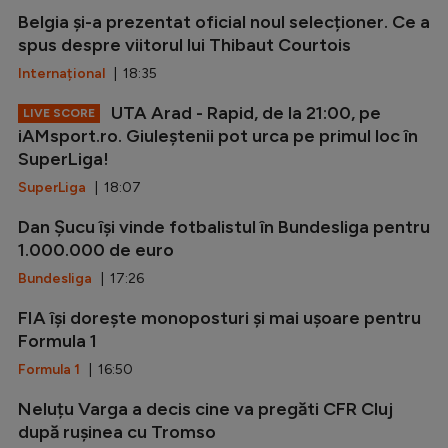
Belgia și-a prezentat oficial noul selecționer. Ce a
spus despre viitorul lui Thibaut Courtois
Internațional
| 18:35
UTA Arad - Rapid, de la 21:00, pe
LIVE SCORE
iAMsport.ro. Giuleștenii pot urca pe primul loc în
SuperLiga!
SuperLiga
| 18:07
Dan Șucu își vinde fotbalistul în Bundesliga pentru
1.000.000 de euro
Bundesliga
| 17:26
FIA își dorește monoposturi și mai ușoare pentru
Formula 1
Formula 1
| 16:50
Neluțu Varga a decis cine va pregăti CFR Cluj
după rușinea cu Tromso