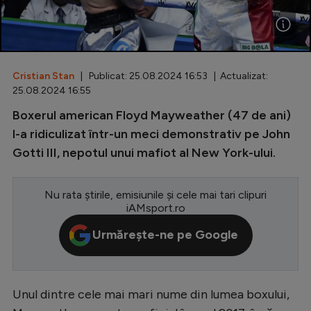
Special
Diverse
Inedit
Cristian Stan
| Publicat: 25.08.2024 16:53 | Actualizat:
25.08.2024 16:55
Clasamente
Boxerul american Floyd Mayweather (47 de ani)
l-a ridiculizat într-un meci demonstrativ pe John
Gotti III, nepotul unui mafiot al New York-ului.
Champions League
Nu rata știrile, emisiunile și cele mai tari clipuri
Europa League
iAMsport.ro
Conference League
Urmărește-ne pe Google
CM 2026
Premier League
Unul dintre cele mai mari nume din lumea boxului,
LaLiga