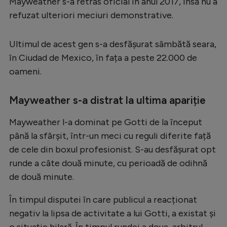
Mayweather s-a retras oficial în anul 2017, însă nu a
Serie A
refuzat ulteriori meciuri demonstrative.
Bundesliga
Ultimul de acest gen s-a desfășurat sâmbătă seara,
Ligue 1
în Ciudad de Mexico, în fața a peste 22.000 de
Campionate
oameni.
Starurile fotbalului
Mayweather s-a distrat la ultima apariție
EURO 2024
Mayweather l-a dominat pe Gotti de la început
Stranieri
până la sfârșit, într-un meci cu reguli diferite față
Clasamente
de cele din boxul profesionist. S-au desfășurat opt
runde a câte două minute, cu perioadă de odihnă
de două minute.
În timpul disputei în care publicul a reacționat
Tenis
negativ la lipsa de activitate a lui Gotti, a existat și
Handbal
o situație hilară. În timpul rundei a doua, arbitrul