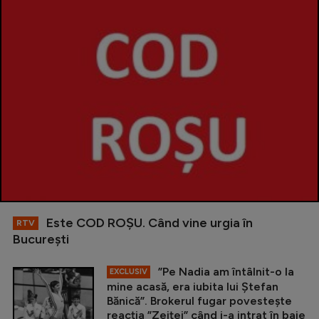
Este COD ROŞU. Când vine urgia în
RTV
Bucureşti
”Pe Nadia am întâlnit-o la
EXCLUSIV
mine acasă, era iubita lui Ștefan
Bănică”. Brokerul fugar povestește
reacția ”Zeiței” când i-a intrat în baie