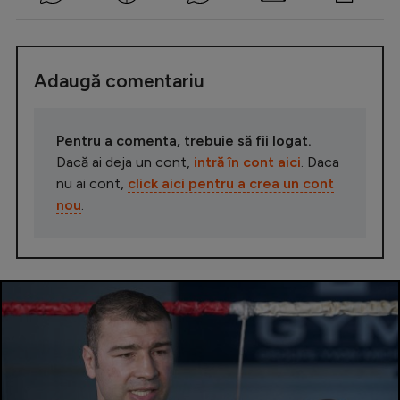
Adaugă comentariu
Pentru a comenta, trebuie să fii logat.
Dacă ai deja un cont,
intră în cont aici
. Daca
nu ai cont,
click aici pentru a crea un cont
nou
.