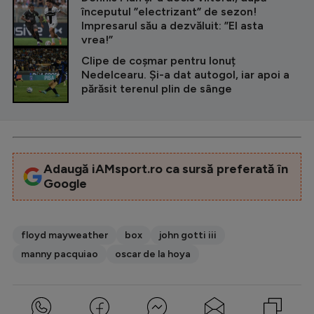
începutul ”electrizant” de sezon!
Impresarul său a dezvăluit: ”El asta
vrea!”
Clipe de coșmar pentru Ionuț
Nedelcearu. Și-a dat autogol, iar apoi a
părăsit terenul plin de sânge
Adaugă iAMsport.ro ca sursă preferată în
Google
floyd mayweather
box
john gotti iii
manny pacquiao
oscar de la hoya