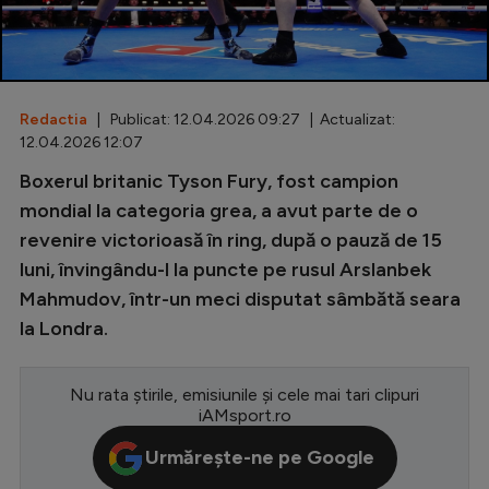
Special
Diverse
Inedit
Redactia
| Publicat: 12.04.2026 09:27 | Actualizat:
12.04.2026 12:07
Clasamente
Boxerul britanic Tyson Fury, fost campion
mondial la categoria grea, a avut parte de o
revenire victorioasă în ring, după o pauză de 15
luni, învingându-l la puncte pe rusul Arslanbek
Champions League
Mahmudov, într-un meci disputat sâmbătă seara
Europa League
la Londra.
Conference League
Nu rata știrile, emisiunile și cele mai tari clipuri
CM 2026
iAMsport.ro
Premier League
Urmărește-ne pe Google
LaLiga