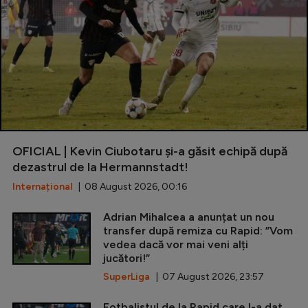
OFICIAL | Kevin Ciubotaru și-a găsit echipă după
dezastrul de la Hermannstadt!
Internațional
| 08 August 2026, 00:16
Adrian Mihalcea a anunțat un nou
transfer după remiza cu Rapid: ”Vom
vedea dacă vor mai veni alți
jucători!”
SuperLiga
| 07 August 2026, 23:57
Fotbalistul de la Rapid care l-a dat