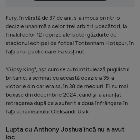
Serie A
Fury, în vârstă de 37 de ani, s-a impus printr-o
Bundesliga
decizie unanimă a celor trei arbitri judecători, la
Ligue 1
finalul celor 12 reprize ale luptei găzduite de
stadionul echipei de fotbal Tottenham Hotspur, în
Campionate
faţa unui public care l-a susţinut.
Starurile fotbalului
EURO 2024
"Gipsy King", aşa cum se autointitulează pugilistul
britanic, a semnat cu această ocazie a 35-a
Stranieri
victorie din cariera sa, în 38 de meciuri. El nu mai
Clasamente
boxase din decembrie 2024, când şi-a anunţat
retragerea după ce a suferit a doua înfrângere în
faţa ucraineanului Oleksandr Usik.
Tenis
Lupta cu Anthony Joshua încă nu a avut
Handbal
loc