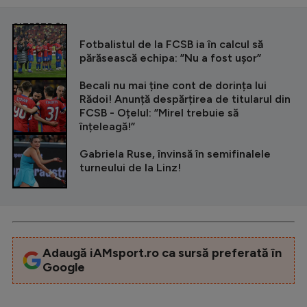
Intră în cont
Creează cont
CITEȘTE ȘI
Fotbalistul de la FCSB ia în calcul să
părăsească echipa: ”Nu a fost ușor”
Becali nu mai ține cont de dorința lui
Rădoi! Anunță despărțirea de titularul din
FCSB - Oțelul: ”Mirel trebuie să
înțeleagă!”
Gabriela Ruse, învinsă în semifinalele
turneului de la Linz!
Adaugă iAMsport.ro ca sursă preferată în
Google