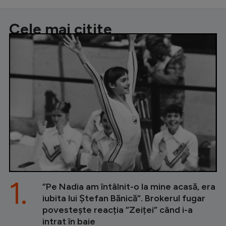
Cele mai citite
1.
”Pe Nadia am întâlnit-o la mine acasă, era
iubita lui Ștefan Bănică”. Brokerul fugar
povestește reacția ”Zeiței” când i-a
intrat în baie