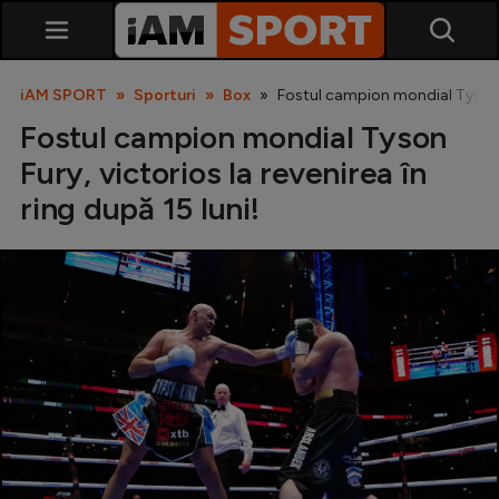
iAM SPORT
Sporturi
Box
Fostul campion mondial Tyson Fur
Fostul campion mondial Tyson
Fury, victorios la revenirea în
ring după 15 luni!
SuperLiga
Liga 2
Cupa României
Echipa Națională
U21
Fotbal feminin