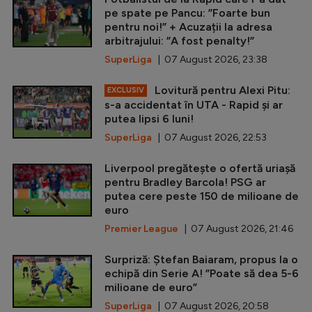
pe spate pe Pancu: ”Foarte bun
pentru noi!” + Acuzații la adresa
arbitrajului: ”A fost penalty!”
SuperLiga
| 07 August 2026, 23:38
Lovitură pentru Alexi Pitu:
EXCLUSIV
s-a accidentat în UTA - Rapid și ar
putea lipsi 6 luni!
SuperLiga
| 07 August 2026, 22:53
Liverpool pregătește o ofertă uriașă
pentru Bradley Barcola! PSG ar
putea cere peste 150 de milioane de
euro
Premier League
| 07 August 2026, 21:46
Surpriză: Ștefan Baiaram, propus la o
echipă din Serie A! ”Poate să dea 5-6
milioane de euro”
SuperLiga
| 07 August 2026, 20:58