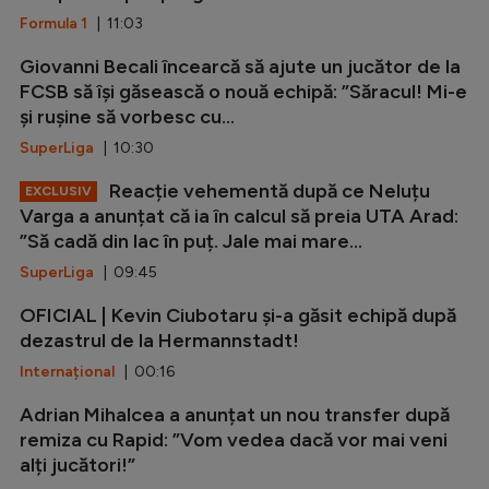
Formula 1
| 11:03
Giovanni Becali încearcă să ajute un jucător de la
FCSB să își găsească o nouă echipă: ”Săracul! Mi-e
și rușine să vorbesc cu...
SuperLiga
| 10:30
Reacție vehementă după ce Neluțu
EXCLUSIV
Varga a anunțat că ia în calcul să preia UTA Arad:
”Să cadă din lac în puț. Jale mai mare...
SuperLiga
| 09:45
OFICIAL | Kevin Ciubotaru și-a găsit echipă după
dezastrul de la Hermannstadt!
Internațional
| 00:16
Adrian Mihalcea a anunțat un nou transfer după
remiza cu Rapid: ”Vom vedea dacă vor mai veni
alți jucători!”