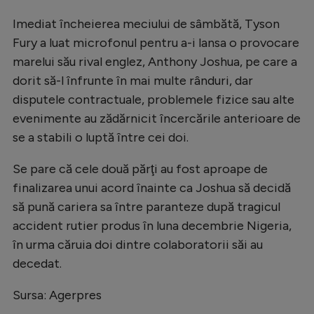
Natație
Imediat încheierea meciului de sâmbătă, Tyson
Formula 1
Fury a luat microfonul pentru a-i lansa o provocare
marelui său rival englez, Anthony Joshua, pe care a
Gimnastică
dorit să-l înfrunte în mai multe rânduri, dar
Auto
disputele contractuale, problemele fizice sau alte
evenimente au zădărnicit încercările anterioare de
Rugby
se a stabili o luptă între cei doi.
Ciclism
Se pare că cele două părţi au fost aproape de
Alte sporturi
finalizarea unui acord înainte ca Joshua să decidă
JO 2024
să pună cariera sa între paranteze după tragicul
JO 2026
accident rutier produs în luna decembrie Nigeria,
în urma căruia doi dintre colaboratorii săi au
decedat.
Sursa: Agerpres