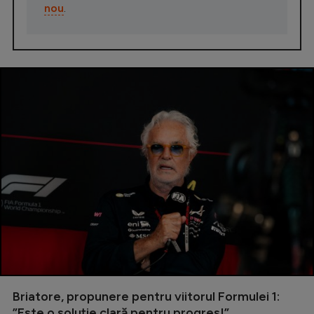
nou
.
Briatore, propunere pentru viitorul Formulei 1:
”Este o soluție clară pentru progres!”