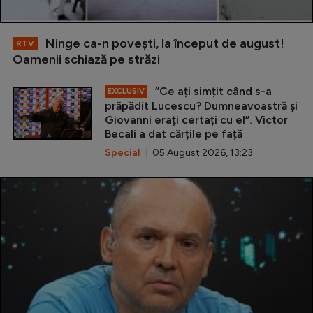
Ninge ca-n povești, la început de august!
RTV
Oamenii schiază pe străzi
”Ce ați simțit când s-a
EXCLUSIV
prăpădit Lucescu? Dumneavoastră și
Giovanni erați certați cu el”. Victor
Becali a dat cărțile pe față
Special
| 05 August 2026, 13:23