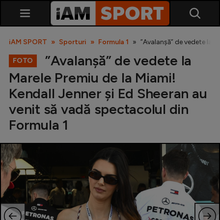
iAM SPORT
Sporturi
Formula 1
”Avalanșă” de vedete la M
”Avalanșă” de vedete la
FOTO
Marele Premiu de la Miami!
Kendall Jenner și Ed Sheeran au
venit să vadă spectacolul din
Formula 1
SuperLiga
Liga 2
Cupa României
Echipa Națională
U21
Fotbal feminin