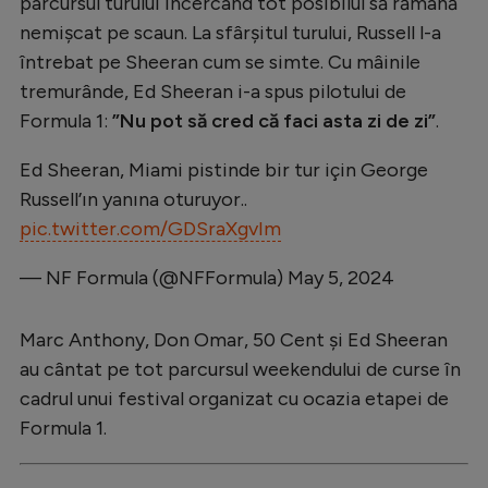
parcursul turului încercând tot posibilul să rămână
nemișcat pe scaun. La sfârșitul turului, Russell l-a
întrebat pe Sheeran cum se simte. Cu mâinile
tremurânde, Ed Sheeran i-a spus pilotului de
Formula 1:
”Nu pot să cred că faci asta zi de zi”
.
Ed Sheeran, Miami pistinde bir tur için George
Russell’ın yanına oturuyor..
pic.twitter.com/GDSraXgvIm
— NF Formula (@NFFormula)
May 5, 2024
Marc Anthony, Don Omar, 50 Cent şi Ed Sheeran
au cântat pe tot parcursul weekendului de curse în
cadrul unui festival organizat cu ocazia etapei de
Formula 1.