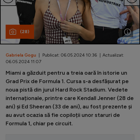
Special
Diverse
(28)
Inedit
Clasamente
Gabriela Gogu
| Publicat: 06.05.2024 10:36 | Actualizat:
06.05.2024 11:07
Miami a găzduit pentru a treia oară în istorie un
Champions League
Grad Prix de Formula 1. Cursa s-a desfășurat pe
noua pistă din jurul Hard Rock Stadium. Vedete
Europa League
internaționale, printre care Kendall Jenner (28 de
Conference League
ani) și Ed Sheeran (33 de ani), au fost prezente și
CM 2026
au avut ocazia să fie copiloții unor staruri de
Formula 1, chiar pe circuit.
Premier League
LaLiga