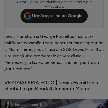
Nu rata știrile, emisiunile și cele mai tari clipuri
iAMsport.ro
Serie A
Urmărește-ne pe Google
Bundesliga
Ligue 1
Campionate
Lewis Hamilton și George Russell au îndurat o
Starurile fotbalului
calificare dezamăgitoare pentru cursa de sprint de
la Miami, nereușind să iasă din SQ2. Lewis Hamilton
EURO 2024
a reușit să uite problemele de viteză ale lui
Stranieri
Mercedes și a luat-o pe Kendall Jenner pentru un
„tur fierbinte”.
Clasamente
VEZI GALERIA FOTO | Lewis Hamilton a
plimbat-o pe Kendall Jenner în Miami
Tenis
Handbal