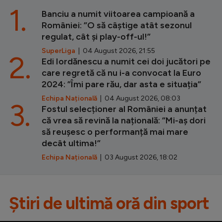
1.
Banciu a numit viitoarea campioană a
României: ”O să câștige atât sezonul
regulat, cât și play-off-ul!”
SuperLiga
| 04 August 2026, 21:55
2.
Edi Iordănescu a numit cei doi jucători pe
care regretă că nu i-a convocat la Euro
2024: ”Îmi pare rău, dar asta e situația”
Echipa Națională
| 04 August 2026, 08:03
3.
Fostul selecționer al României a anunțat
că vrea să revină la națională: ”Mi-aș dori
să reușesc o performanță mai mare
decât ultima!”
Echipa Națională
| 03 August 2026, 18:02
Știri de ultimă oră din sport