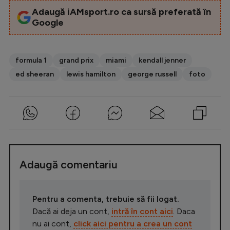
Adaugă iAMsport.ro ca sursă preferată în
Google
formula 1
grand prix
miami
kendall jenner
ed sheeran
lewis hamilton
george russell
foto
Adaugă comentariu
Pentru a comenta, trebuie să fii logat.
Dacă ai deja un cont,
intră în cont aici
. Daca
nu ai cont,
click aici pentru a crea un cont