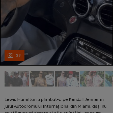
Intră în cont
Creează cont
28
Lewis Hamilton a plimbat-o pe Kendall Jenner în
jurul Autodromului Internațional din Miami, deși nu
există zvonuri despre ei că s-ar întâlni, iar acum