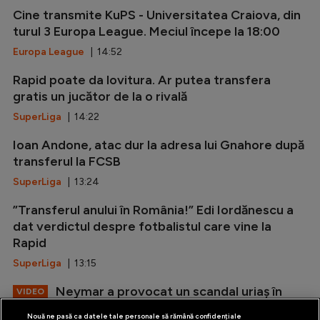
Cine transmite KuPS - Universitatea Craiova, din
turul 3 Europa League. Meciul începe la 18:00
Europa League
| 14:52
Rapid poate da lovitura. Ar putea transfera
gratis un jucător de la o rivală
SuperLiga
| 14:22
Ioan Andone, atac dur la adresa lui Gnahore după
transferul la FCSB
SuperLiga
| 13:24
”Transferul anului în România!” Edi Iordănescu a
dat verdictul despre fotbalistul care vine la
Rapid
SuperLiga
| 13:15
Neymar a provocat un scandal uriaș în
VIDEO
Brazilia și acum riscă suspendarea
Nouă ne pasă ca datele tale personale să rămână confidențiale