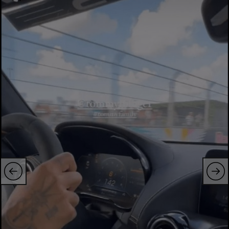
Natație
Formula 1
Gimnastică
Auto
Rugby
Ciclism
Alte sporturi
JO 2024
JO 2026