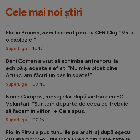
Cele mai noi știri
Florin Prunea, avertisment pentru CFR Cluj: ”Va fi
o explozie!”
SuperLiga
| 10:17
Dani Coman a vrut să schimbe antrenorul la
echipă și acesta a aflat: ”Nu mi-a picat bine.
Atunci am făcut un pas în spate!”
SuperLiga
| 09:40
Nuno Campos, mesaj clar după victoria cu FC
Voluntari: ”Suntem departe de ceea ce trebuie
să facem în viitor” + Ce a spus...
SuperLiga
| 00:15
Florin Pîrvu a pus tunurile pe arbitraj după eșecul
cu Dinamo: ”Golurile lor au venit din niște faze la