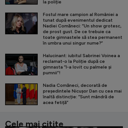
la poliție
Fostul mare campion al României a
tunat după evenimentul dedicat
Nadiei Comăneci: ”Un show grotesc,
de prost gust. De ce trebuie ca
toate gimnastele să stea permanent
în umbra unui singur nume?”
Halucinant: iubitul Sabrinei Voinea a
reclamat-o la Poliție după ce
gimnasta ”l-a lovit cu palmele și
pumnii”!
Nadia Comăneci, decorată de
președintele Nicușor Dan cu cea mai
înaltă distincție: ”Sunt mândră de
acea fetiță”
Cele mai citite