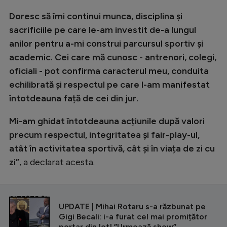
Doresc să îmi continui munca, disciplina și
sacrificiile pe care le-am investit de-a lungul
anilor pentru a-mi construi parcursul sportiv și
academic. Cei care mă cunosc - antrenori, colegi,
oficiali - pot confirma caracterul meu, conduita
echilibrată și respectul pe care l-am manifestat
întotdeauna față de cei din jur.
Mi-am ghidat întotdeauna acțiunile după valori
precum respectul, integritatea și fair-play-ul,
atât în activitatea sportivă, cât și în viața de zi cu
zi”
, a declarat acesta.
CITEȘTE ȘI
UPDATE | Mihai Rotaru s-a răzbunat pe
Gigi Becali: i-a furat cel mai promițător
portar din lot! ”Urmează show”