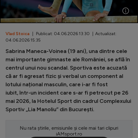
Special
Diverse
Inedit
Vlad Stoica
| Publicat: 04.06.2026 13:30 | Actualizat:
04.06.2026 15:35
Clasamente
Sabrina Maneca-Voinea (19 ani), una dintre cele
mai importante gimnaste ale României, se află în
centrul unui nou scandal. Sportiva este acuzată
că ar fi agresat fizic și verbal un component al
Champions League
lotului național masculin, care i-ar fi fost
Europa League
iubit, într-un incident care s-ar fi petrecut pe 26
mai 2026, la Hotelul Sport din cadrul Complexului
Conference League
Sportiv „Lia Manoliu” din București.
CM 2026
Premier League
Nu rata știrile, emisiunile și cele mai tari clipuri
iAMsport.ro
LaLiga