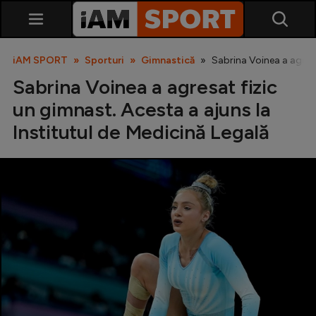
iAM SPORT
Sporturi
Gimnastică
Sabrina Voinea a agresa
Sabrina Voinea a agresat fizic
un gimnast. Acesta a ajuns la
Institutul de Medicină Legală
SuperLiga
Liga 2
Cupa României
Echipa Națională
U21
Fotbal feminin