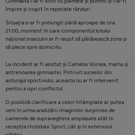
Intră în cont
Gimnasta l-ar fi lovit cu palmele și pumnii și l-ar fi
împins și ciupit în repetate rânduri.
Creează cont
Situația s-ar fi prelungit până aproape de ora
21:00, moment în care componentul lotului
național masculin ar fi reușit să părăsească zona și
să plece spre domiciliu.
La incident ar fi asistat și Camelia Voinea, mama și
antrenoarea gimnastei. Potrivit surselor din
anturajul sportivului, aceasta nu ar fi intervenit
pentru a opri conflictul.
O posibilă clarificare a celor întâmplate ar putea
veni în urma analizării imaginilor surprinse de
camerele de supraveghere amplasate atât în
recepția Hotelului Sport, cât și în exteriorul
clădirii.