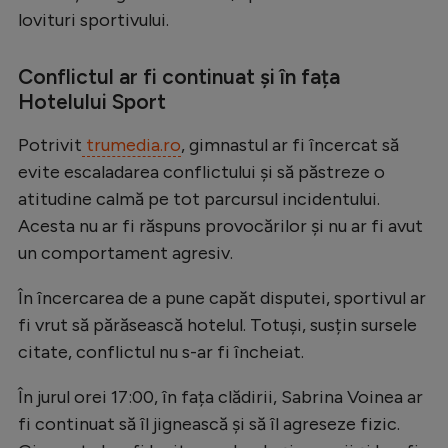
lovituri sportivului.
Natație
Formula 1
Conflictul ar fi continuat și în fața
Gimnastică
Hotelului Sport
Auto
Potrivit
trumedia.ro
, gimnastul ar fi încercat să
Rugby
evite escaladarea conflictului și să păstreze o
atitudine calmă pe tot parcursul incidentului.
Ciclism
Acesta nu ar fi răspuns provocărilor și nu ar fi avut
Alte sporturi
un comportament agresiv.
JO 2024
În încercarea de a pune capăt disputei, sportivul ar
JO 2026
fi vrut să părăsească hotelul. Totuși, susțin sursele
citate, conflictul nu s-ar fi încheiat.
În jurul orei 17:00, în fața clădirii, Sabrina Voinea ar
fi continuat să îl jignească și să îl agreseze fizic.