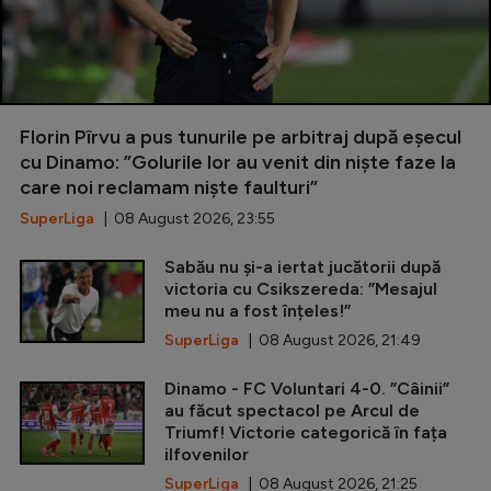
Florin Pîrvu a pus tunurile pe arbitraj după eșecul
cu Dinamo: ”Golurile lor au venit din niște faze la
care noi reclamam niște faulturi”
SuperLiga
| 08 August 2026, 23:55
Sabău nu și-a iertat jucătorii după
victoria cu Csikszereda: ”Mesajul
meu nu a fost înțeles!”
SuperLiga
| 08 August 2026, 21:49
Dinamo - FC Voluntari 4-0. ”Câinii”
au făcut spectacol pe Arcul de
Triumf! Victorie categorică în fața
ilfovenilor
SuperLiga
| 08 August 2026, 21:25