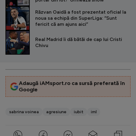
Răzvan Oaidă a fost prezentat oficial la
noua sa echipă din SuperLiga: ”Sunt
fericit că am ajuns aici”
Real Madrid îi dă bătăi de cap lui Cristi
Chivu
Adaugă iAMsport.ro ca sursă preferată în
Google
sabrina voinea
agresiune
iubit
iml