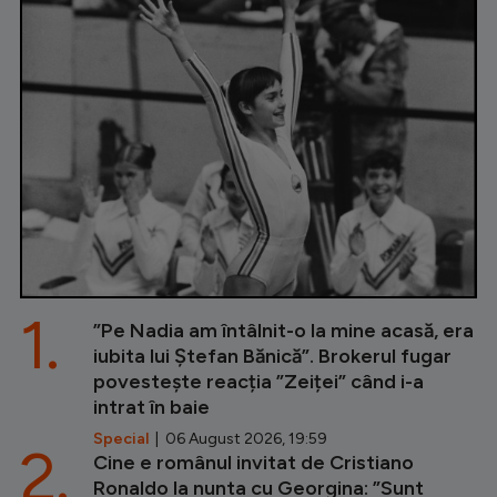
1.
”Pe Nadia am întâlnit-o la mine acasă, era
iubita lui Ștefan Bănică”. Brokerul fugar
povestește reacția ”Zeiței” când i-a
intrat în baie
Special
| 06 August 2026, 19:59
2.
Cine e românul invitat de Cristiano
Ronaldo la nunta cu Georgina: ”Sunt