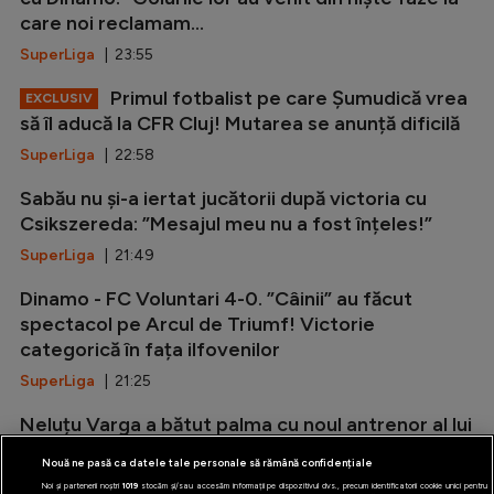
care noi reclamam...
SuperLiga
| 23:55
Primul fotbalist pe care Șumudică vrea
EXCLUSIV
să îl aducă la CFR Cluj! Mutarea se anunță dificilă
SuperLiga
| 22:58
Sabău nu și-a iertat jucătorii după victoria cu
Csikszereda: ”Mesajul meu nu a fost înțeles!”
SuperLiga
| 21:49
Dinamo - FC Voluntari 4-0. ”Câinii” au făcut
spectacol pe Arcul de Triumf! Victorie
categorică în fața ilfovenilor
SuperLiga
| 21:25
Neluțu Varga a bătut palma cu noul antrenor al lui
CFR Cluj: ”Nu a fost greu de convins!”
Nouă ne pasă ca datele tale personale să rămână confidențiale
SuperLiga
| 21:00
Noi și partenerii noștri
1019
stocăm și/sau accesăm informații pe dispozitivul dvs., precum identificatorii cookie unici pentru