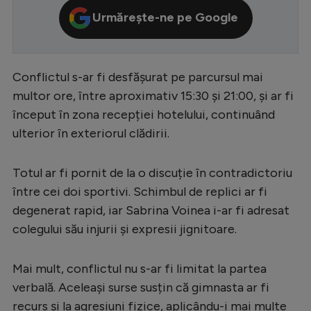
Urmărește-ne pe Google
Serie A
Bundesliga
Ligue 1
Conflictul s-ar fi desfășurat pe parcursul mai
multor ore, între aproximativ 15:30 și 21:00, și ar fi
Campionate
început în zona recepției hotelului, continuând
Starurile fotbalului
ulterior în exteriorul clădirii.
EURO 2024
Totul ar fi pornit de la o discuție în contradictoriu
Stranieri
între cei doi sportivi. Schimbul de replici ar fi
Clasamente
degenerat rapid, iar Sabrina Voinea i-ar fi adresat
colegului său injurii și expresii jignitoare.
Mai mult, conflictul nu s-ar fi limitat la partea
Tenis
verbală. Aceleași surse susțin că gimnasta ar fi
Handbal
recurs și la agresiuni fizice, aplicându-i mai multe