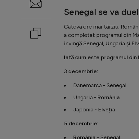
Senegal se va due
Câteva ore mai târziu, România
a completat programul din Main
învingă Senegal, Ungaria și Elv
Iată cum este programul din 
3 decembrie:
Danemarca - Senegal
Ungaria -
România
Japonia - Elveția
5 decembrie:
România
- Senegal