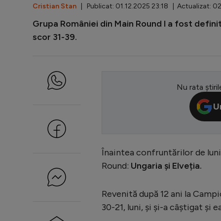
Cristian Stan
| Publicat: 01.12.2025 23:18 | Actualizat: 0
Grupa României din Main Round l a fost defin
scor 31-39.
Nu rata știril
U
Înaintea confruntărilor de lun
Round:
Ungaria și Elveția.
Revenită după 12 ani la Campio
30-21, luni, și și-a câștigat și