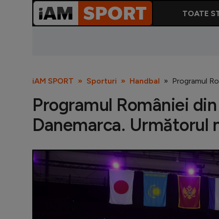
TOATE ST
iAM SPORT
Sporturi
Handbal
Programul Rom
Programul României din 
Danemarca. Următorul m