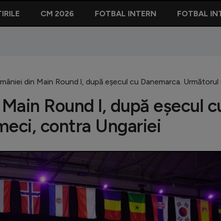
IRILE
CM 2026
FOTBAL INTERN
FOTBAL IN
âniei din Main Round l, după eșecul cu Danemarca. Următorul 
Main Round l, după eșecul c
eci, contra Ungariei