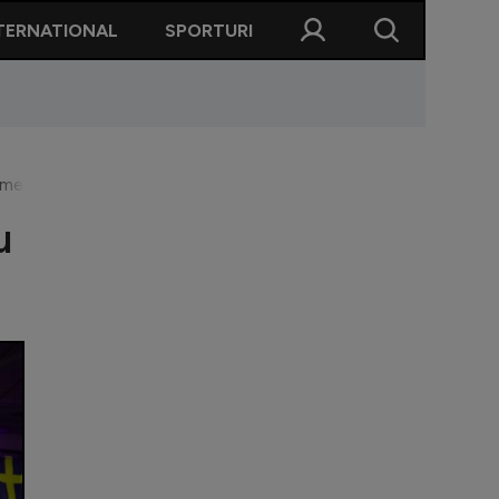
TERNATIONAL
SPORTURI
meci, contra Ungariei
u