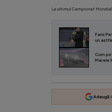
La ultimul Campionat Mondial, 
CITEȘTE ȘI
Fanii Pe
un astf
Cum pot 
Marele 
Adaugă i