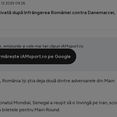
2.12.2025 09:26
itivată după înfrângerea României contra Danemarcei,
e, emisiunile și cele mai tari clipuri iAMsport.ro
rmărește iAMsport.ro pe Google
i, România își știa deja două dintre adversarele din Main
natul Mondial, Senegal a reușit să o învingă pe Iran, sco
 ea biletele pentru Main Round.