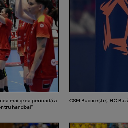
cea mai grea perioadă a
CSM București și HC Buză
entru handbal”
Continuă umilința de la CE de hand