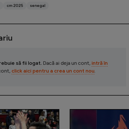
cm 2025
senegal
riu
buie să fii logat.
Dacă ai deja un cont,
intră în
 cont,
click aici pentru a crea un cont nou
.