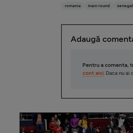
romania
main round
senegal
Adaugă comenta
Pentru a comenta, tre
cont aici
. Daca nu ai