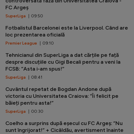
controversată fază din Universitatea Craiova -
FC Argeș
SuperLiga
| 09:50
Fotbalistul Barcelonei este la Liverpool. Când are
loc prezentarea oficială
Premier League
| 09:10
Tehnicianul din SuperLiga a dat cărțile pe față
despre discuțiile cu Gigi Becali pentru a veni la
FCSB: ”Asta i-am spus!”
SuperLiga
| 08:41
Cuvântul repetat de Bogdan Andone după
victoria cu Universitatea Craiova: ”Îi felicit pe
băieți pentru asta!”
SuperLiga
| 00:30
Coelho a surprins după eșecul cu FC Argeș: ”Nu
sunt îngrijorat!” + Cicâldău, avertisment înainte