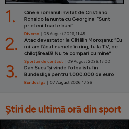
1.
Cine e românul invitat de Cristiano
Ronaldo la nunta cu Georgina: ”Sunt
prieteni foarte buni”
Diverse
| 08 August 2026, 11:45
2.
Atac devastator la Cătălin Moroșanu: ”Eu
mi-am făcut numele în ring, tu la TV, pe
chiloțăreală! Nu te compari cu mine”
Sporturi de contact
| 09 August 2026, 13:00
3.
Dan Șucu își vinde fotbalistul în
Bundesliga pentru 1.000.000 de euro
Bundesliga
| 07 August 2026, 17:26
Știri de ultimă oră din sport