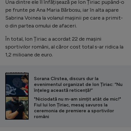
Una dintre ele îl înfățișează pe Ion Țiriac pupând-o
pe frunte pe Ana Maria Bărbosu, iar în alta apare
Sabrina Voinea la volanul mașinii pe care a primit-
o din partea omului de afaceri.
În total, Ion Țiriac a acordat 22 de mașini
sportivilor români, al căror cost total s-ar ridica la
1,2 milioane de euro.
CITEȘTE ȘI
Sorana Cîrstea, discurs dur la
evenimentul organizat de Ion Țiriac: ”Nu
înțeleg această reticență!”
"Niciodată nu m-am simțit atât de mic!"
Fiul lui Ion Țiriac, mesaj savuros la
ceremonia de premiere a sportivilor
români