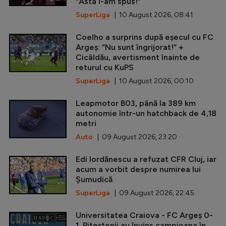
”Asta i-am spus!”
SuperLiga
| 10 August 2026, 08:41
Coelho a surprins după eșecul cu FC
Argeș: ”Nu sunt îngrijorat!” +
Cicâldău, avertisment înainte de
returul cu KuPS
SuperLiga
| 10 August 2026, 00:10
Leapmotor B03, până la 389 km
autonomie într-un hatchback de 4,18
metri
Auto
| 09 August 2026, 23:20
Edi Iordănescu a refuzat CFR Cluj, iar
acum a vorbit despre numirea lui
Șumudică
SuperLiga
| 09 August 2026, 22:45
Universitatea Craiova - FC Argeș 0-
1. Piteștenii au învins campioana în