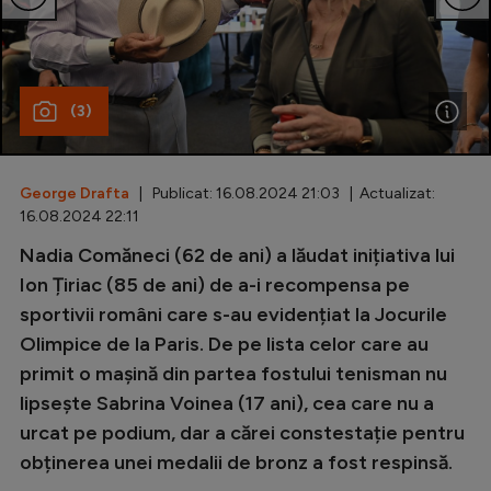
Special
Diverse
(3)
Inedit
Clasamente
George Drafta
| Publicat: 16.08.2024 21:03 | Actualizat:
16.08.2024 22:11
Nadia Comăneci (62 de ani) a lăudat inițiativa lui
Champions League
Ion Țiriac (85 de ani) de a-i recompensa pe
sportivii români care s-au evidențiat la Jocurile
Europa League
Olimpice de la Paris. De pe lista celor care au
Conference League
primit o mașină din partea fostului tenisman nu
CM 2026
lipsește Sabrina Voinea (17 ani), cea care nu a
urcat pe podium, dar a cărei constestație pentru
Premier League
obținerea unei medalii de bronz a fost respinsă.
LaLiga