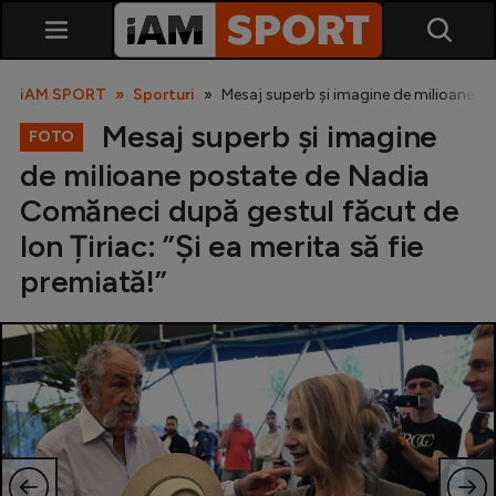
iAM SPORT
Sporturi
Mesaj superb și imagine de milioane pos
Mesaj superb și imagine
FOTO
de milioane postate de Nadia
Comăneci după gestul făcut de
Ion Țiriac: ”Și ea merita să fie
premiată!”
SuperLiga
Liga 2
Cupa României
Echipa Națională
U21
Fotbal feminin