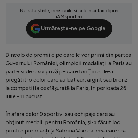
Serie A
Nu rata știrile, emisiunile și cele mai tari clipuri
iAMsport.ro
Bundesliga
Urmărește-ne pe Google
Ligue 1
Campionate
Starurile fotbalului
Dincolo de premiile pe care le vor primi din partea
Guvernului României, olimpicii medaliați la Paris au
EURO 2024
parte și de o surpriză pe care Ion Țiriac le-a
Stranieri
pregătit-o celor care au luat aur, argint sau bronz
la competiția desfășurată la Paris, în perioada 26
Clasamente
iulie - 11 august.
În afara celor 9 sportivi sau echipaje care au
Tenis
obținut medalii pentru România, și-a făcut loc
printre premianți și Sabrina Voinea, cea care s-a
Handbal