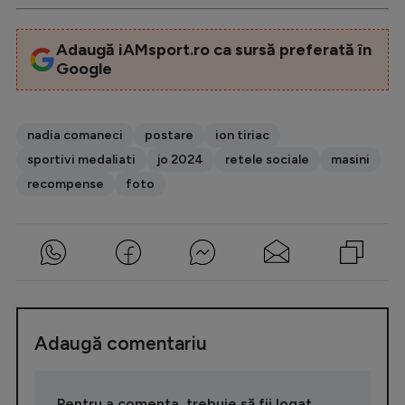
Adaugă iAMsport.ro ca sursă preferată în
Google
nadia comaneci
postare
ion tiriac
sportivi medaliati
jo 2024
retele sociale
masini
recompense
foto
Adaugă comentariu
Pentru a comenta, trebuie să fii logat.