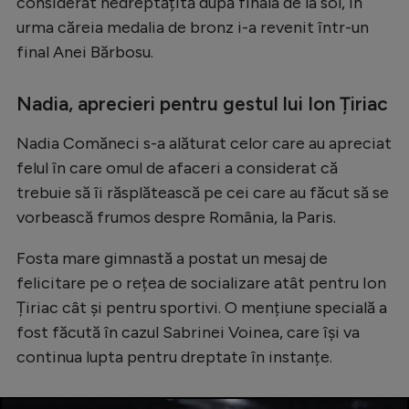
considerat nedreptățită după finala de la sol, în
Natație
urma căreia medalia de bronz i-a revenit într-un
final Anei Bărbosu.
Formula 1
Gimnastică
Nadia, aprecieri pentru gestul lui Ion Țiriac
Auto
Nadia Comăneci s-a alăturat celor care au apreciat
Rugby
felul în care omul de afaceri a considerat că
Ciclism
trebuie să îi răsplătească pe cei care au făcut să se
vorbească frumos despre România, la Paris.
Alte sporturi
JO 2024
Fosta mare gimnastă a postat un mesaj de
felicitare pe o rețea de socializare atât pentru Ion
JO 2026
Țiriac cât și pentru sportivi. O mențiune specială a
fost făcută în cazul Sabrinei Voinea, care își va
continua lupta pentru dreptate în instanțe.