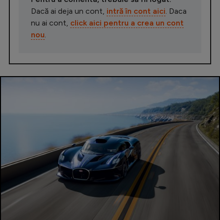
Dacă ai deja un cont,
intră în cont aici
. Daca
nu ai cont,
click aici pentru a crea un cont
nou
.