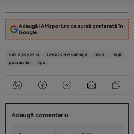
Adaugă iAMsport.ro ca sursă preferată în
Google
david popovici
sweet crew damage
mural
hagi
patzaichin
lipa
Adaugă comentariu