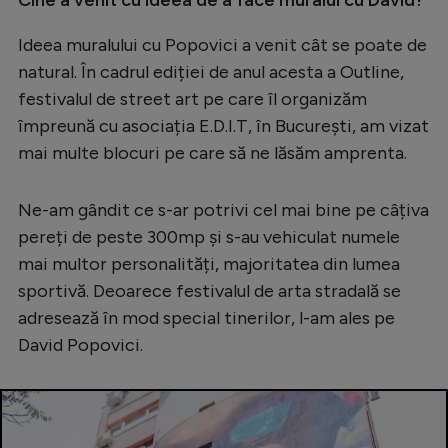
Cine a venit cu ideea de a face muralul cu David?
Ideea muralului cu Popovici a venit cât se poate de
natural. În cadrul ediției de anul acesta a Outline,
festivalul de street art pe care îl organizăm
împreună cu asociația E.D.I.T, în București, am vizat
mai multe blocuri pe care să ne lăsăm amprenta.
Ne-am gândit ce s-ar potrivi cel mai bine pe câțiva
pereți de peste 300mp și s-au vehiculat numele
mai multor personalități, majoritatea din lumea
sportivă. Deoarece festivalul de arta stradală se
adresează în mod special tinerilor, l-am ales pe
David Popovici.