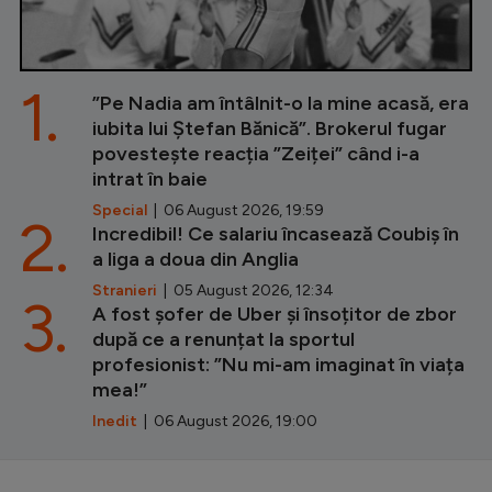
1.
”Pe Nadia am întâlnit-o la mine acasă, era
iubita lui Ștefan Bănică”. Brokerul fugar
povestește reacția ”Zeiței” când i-a
intrat în baie
Special
| 06 August 2026, 19:59
2.
Incredibil! Ce salariu încasează Coubiș în
a liga a doua din Anglia
Stranieri
| 05 August 2026, 12:34
3.
A fost șofer de Uber și însoțitor de zbor
după ce a renunțat la sportul
profesionist: ”Nu mi-am imaginat în viața
mea!”
Inedit
| 06 August 2026, 19:00