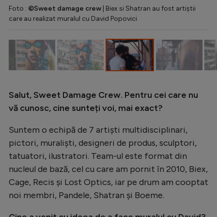
Intră în cont
Foto :
©Sweet damage crew
| Biex si Shatran au fost artiștii
Creează cont
care au realizat muralul cu David Popovici
Salut, Sweet Damage Crew. Pentru cei care nu
vă cunosc, cine sunteți voi, mai exact?
Suntem o echipă de 7 artiști multidisciplinari,
pictori, muraliști, designeri de produs, sculptori,
tatuatori, ilustratori. Team-ul este format din
nucleul de bază, cel cu care am pornit în 2010, Biex,
Cage, Recis și Lost Optics, iar pe drum am cooptat
noi membri, Pandele, Shatran și Boeme.