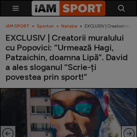
iAM SPORT
Sporturi
Natație
EXCLUSIV | Creatorii muralu
EXCLUSIV | Creatorii muralului
cu Popovici: “Urmează Hagi,
Patzaichin, doamna Lipă”. David
a ales sloganul “Scrie-ți
povestea prin sport!”
SuperLiga
Liga 2
Cupa României
Echipa Națională
U21
Fotbal feminin