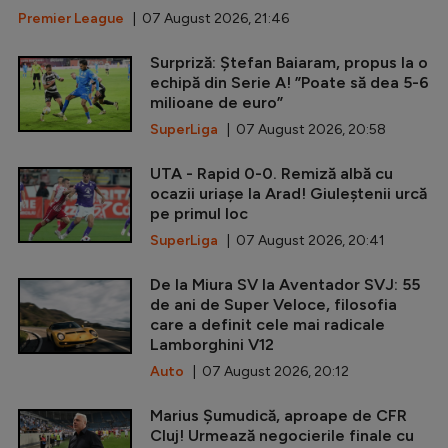
Premier League
| 07 August 2026, 21:46
Surpriză: Ștefan Baiaram, propus la o
echipă din Serie A! ”Poate să dea 5-6
milioane de euro”
SuperLiga
| 07 August 2026, 20:58
UTA - Rapid 0-0. Remiză albă cu
ocazii uriașe la Arad! Giuleștenii urcă
pe primul loc
SuperLiga
| 07 August 2026, 20:41
De la Miura SV la Aventador SVJ: 55
de ani de Super Veloce, filosofia
care a definit cele mai radicale
Lamborghini V12
Auto
| 07 August 2026, 20:12
Marius Șumudică, aproape de CFR
Cluj! Urmează negocierile finale cu