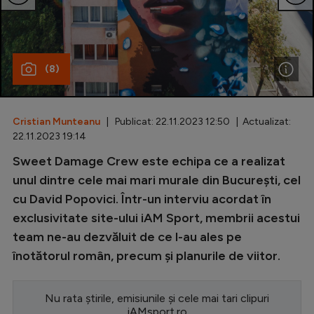
Special
Diverse
(8)
Inedit
Clasamente
Cristian Munteanu
| Publicat: 22.11.2023 12:50 | Actualizat:
22.11.2023 19:14
Sweet Damage Crew este echipa ce a realizat
Champions League
unul dintre cele mai mari murale din București, cel
cu David Popovici. Într-un interviu acordat în
Europa League
exclusivitate site-ului iAM Sport, membrii acestui
Conference League
team ne-au dezvăluit de ce l-au ales pe
înotătorul român, precum și planurile de viitor.
CM 2026
Premier League
Nu rata știrile, emisiunile și cele mai tari clipuri
LaLiga
iAMsport.ro