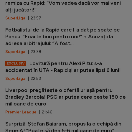
remiza cu Rapid: ”Vom vedea dacă vor mai veni
alți jucători!”
SuperLiga
| 23:57
Fotbalistul de la Rapid care l-a dat pe spate pe
Pancu: ”Foarte bun pentru noi!” + Acuzații la
adresa arbitrajului: ”A fost...
SuperLiga
| 23:38
Lovitură pentru Alexi Pitu: s-a
EXCLUSIV
accidentat în UTA - Rapid și ar putea lipsi 6 luni!
SuperLiga
| 22:53
Liverpool pregătește o ofertă uriașă pentru
Bradley Barcola! PSG ar putea cere peste 150 de
milioane de euro
Premier League
| 21:46
Surpriză: Ștefan Baiaram, propus la o echipă din
Serie A! ”Poate să dea 5-6 milioane de euro”