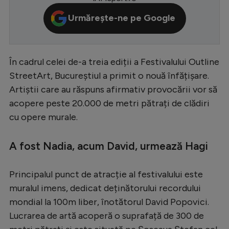
Serie A
Urmărește-ne pe Google
Bundesliga
Ligue 1
În cadrul celei de-a treia ediții a Festivalului Outline
Campionate
StreetArt, Bucureștiul a primit o nouă înfățișare.
Artiștii care au răspuns afirmativ provocării vor să
Starurile fotbalului
acopere peste 20.000 de metri pătrați de clădiri
EURO 2024
cu opere murale.
Stranieri
A fost Nadia, acum David, urmează Hagi
Clasamente
Principalul punct de atracție al festivalului este
muralul imens, dedicat deținătorului recordului
mondial la 100m liber, înotătorul David Popovici.
Tenis
Lucrarea de artă acoperă o suprafață de 300 de
Handbal