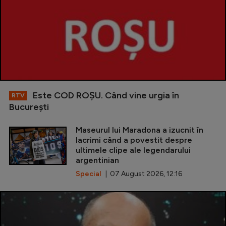
Este COD ROŞU. Când vine urgia în
RTV
Bucureşti
Maseurul lui Maradona a izucnit în
lacrimi când a povestit despre
ultimele clipe ale legendarului
argentinian
Special
| 07 August 2026, 12:16