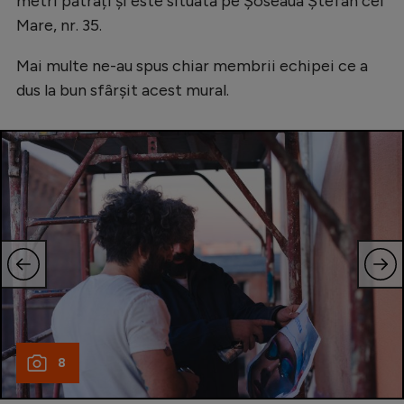
metri pătrați și este situată pe Șoseaua Ștefan cel
Natație
Mare, nr. 35.
Formula 1
Mai multe ne-au spus chiar membrii echipei ce a
Gimnastică
dus la bun sfârșit acest mural.
Auto
Rugby
Ciclism
Alte sporturi
JO 2024
JO 2026
8