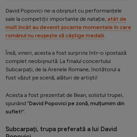
Serie A
David Popovici ne-a obișnuit cu performanțele
sale la competiții importante de natație,
atât de
Bundesliga
mult încât au devenit șocante momentele în care
Ligue 1
românul nu reușește să câștige medalii
.
Campionate
Însă, vineri, acesta a fost surprins într-o ipostază
Starurile fotbalului
complet neobișnuită. La finalul concertului
EURO 2024
Subcarpați, de la Arenele Romane, înotătorul a
Stranieri
fost văzut pe scenă, alături de artiști!
Clasamente
Acesta a fost prezentat de Bean, solistul trupei,
spunând ”
David Popovici pe zonă, mulțumim din
suflet!
”.
Tenis
Subcarpați, trupa preferată a lui David
Handbal
Popovici