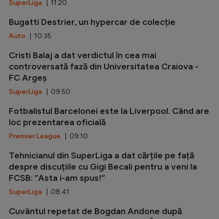
SuperLiga
| 11:20
Bugatti Destrier, un hypercar de colecție
Auto
| 10:35
Cristi Balaj a dat verdictul în cea mai
controversată fază din Universitatea Craiova -
FC Argeș
SuperLiga
| 09:50
Fotbalistul Barcelonei este la Liverpool. Când are
loc prezentarea oficială
Premier League
| 09:10
Tehnicianul din SuperLiga a dat cărțile pe față
despre discuțiile cu Gigi Becali pentru a veni la
FCSB: ”Asta i-am spus!”
SuperLiga
| 08:41
Cuvântul repetat de Bogdan Andone după