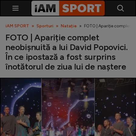
iAM SPORT
Sporturi
Natație
FOTO | Apariție complet neo
FOTO | Apariție complet
neobișnuită a lui David Popovici.
În ce ipostază a fost surprins
înotătorul de ziua lui de naștere
SuperLiga
Liga 2
Cupa României
Echipa Națională
U21
Fotbal feminin