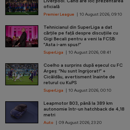
Liverpool. Când are loc prezentarea
oficială
Premier League
| 10 August 2026, 09:10
Tehnicianul din SuperLiga a dat
cărțile pe față despre discuțiile cu
Gigi Becali pentru a veni la FCSB:
”Asta i-am spus!”
SuperLiga
| 10 August 2026, 08:41
Coelho a surprins după eșecul cu FC
Argeș: ”Nu sunt îngrijorat!” +
Cicâldău, avertisment înainte de
returul cu KuPS
SuperLiga
| 10 August 2026, 00:10
Leapmotor B03, până la 389 km
autonomie într-un hatchback de 4,18
metri
Auto
| 09 August 2026, 23:20