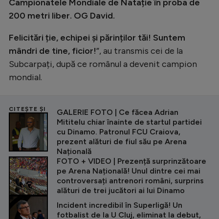
Campionatele Mondiale de Natație în proba de
200 metri liber. OG David.
Felicitări ție, echipei și părinților tăi! Suntem
mândri de tine, ficior!
”, au transmis cei de la
Subcarpați, după ce românul a devenit campion
mondial.
CITEȘTE ȘI
GALERIE FOTO | Ce făcea Adrian
Mititelu chiar înainte de startul partidei
cu Dinamo. Patronul FCU Craiova,
prezent alături de fiul său pe Arena
Națională
FOTO + VIDEO | Prezență surprinzătoare
pe Arena Națională! Unul dintre cei mai
controversați antrenori români, surprins
alături de trei jucători ai lui Dinamo
Incident incredibil în Superligă! Un
fotbalist de la U Cluj, eliminat la debut,