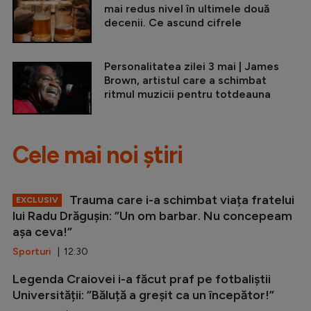
mai redus nivel în ultimele două
decenii. Ce ascund cifrele
Personalitatea zilei 3 mai | James
Brown, artistul care a schimbat
ritmul muzicii pentru totdeauna
Cele mai noi știri
Trauma care i-a schimbat viața fratelui
EXCLUSIV
lui Radu Drăgușin: ”Un om barbar. Nu concepeam
așa ceva!”
Sporturi
| 12:30
Legenda Craiovei i-a făcut praf pe fotbaliștii
Universității: ”Băluță a greșit ca un începător!”