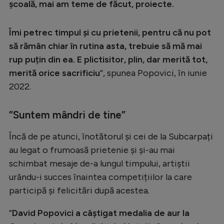
Intră în cont
școală, mai am teme de făcut, proiecte.
Creează cont
Îmi petrec timpul și cu prietenii, pentru că nu pot
să rămân chiar în rutina asta, trebuie să mă mai
rup puțin din ea. E plictisitor, plin, dar merită tot,
merită orice sacrificiu
”, spunea Popovici, în iunie
2022.
”Suntem mândri de tine”
Încă de pe atunci, înotătorul și cei de la Subcarpați
au legat o frumoasă prietenie și și-au mai
schimbat mesaje de-a lungul timpului, artiștii
urându-i succes înaintea competițiilor la care
participă și felicitări după acestea.
”
David Popovici a câștigat medalia de aur la