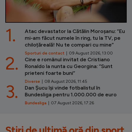
1.
Atac devastator la Cătălin Moroșanu: ”Eu
mi-am făcut numele în ring, tu la TV, pe
chiloțăreală! Nu te compari cu mine”
Sporturi de contact
| 09 August 2026, 13:00
2.
Cine e românul invitat de Cristiano
Ronaldo la nunta cu Georgina: ”Sunt
prieteni foarte buni”
Diverse
| 08 August 2026, 11:45
3.
Dan Șucu își vinde fotbalistul în
Bundesliga pentru 1.000.000 de euro
Bundesliga
| 07 August 2026, 17:26
Știri de ultimă oră din sport