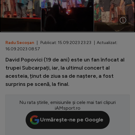
Special
Diverse
Inedit
Radu Secoșan
| Publicat: 15.09.2023 23:23 | Actualizat:
Clasamente
16.09.2023 08:57
David Popovici (19 de ani) este un fan înfocat al
trupei Subcarpați, iar, la ultimul concert al
acesteia, ținut de ziua sa de naștere, a fost
Champions League
surprins pe scenă, la final.
Europa League
Conference League
Nu rata știrile, emisiunile și cele mai tari clipuri
iAMsport.ro
CM 2026
Urmărește-ne pe Google
Premier League
LaLiga