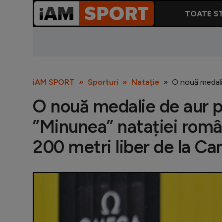
TOATE ST
iAM SPORT
Sporturi
Natație
O nouă medalie
O nouă medalie de aur p
”Minunea” natației român
200 metri liber de la C