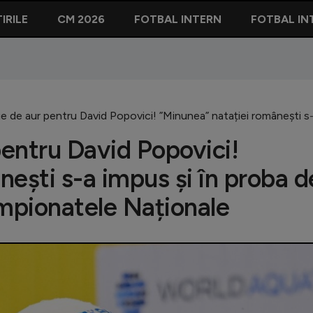
IRILE
CM 2026
FOTBAL INTERN
FOTBAL IN
 de aur pentru David Popovici! ”Minunea” natației românești s-
entru David Popovici!
ești s-a impus și în proba d
ampionatele Naționale