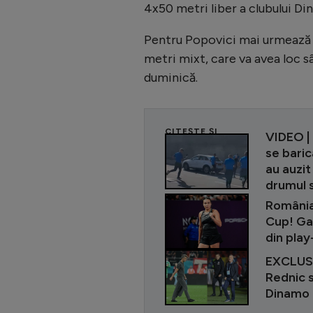
4x50 metri liber a clubului Di
Pentru Popovici mai urmează 
metri mixt, care va avea loc s
duminică.
CITEȘTE ȘI
VIDEO | 
se bari
au auzit
drumul 
România 
Cup! Gab
din play
EXCLUSIV
Rednic s
Dinamo a