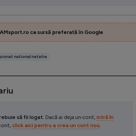
AMsport.ro ca sursă preferată în Google
ionat national natatie
riu
buie să fii logat.
Dacă ai deja un cont,
intră în
 cont,
click aici pentru a crea un cont nou
.