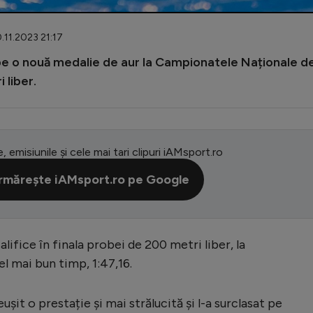
0.11.2023 21:17
 pe o nouă medalie de aur la Campionatele Naționale d
 liber.
e, emisiunile și cele mai tari clipuri iAMsport.ro
rmărește iAMsport.ro pe Google
alifice în finala probei de 200 metri liber, la
l mai bun timp, 1:47,16.
eușit o prestație și mai strălucită și l-a surclasat pe