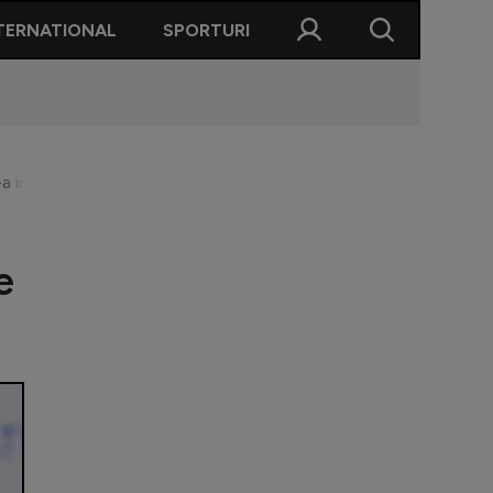
TERNATIONAL
SPORTURI
a impus și în proba de 200 metri liber de la Campionatele Națio
e