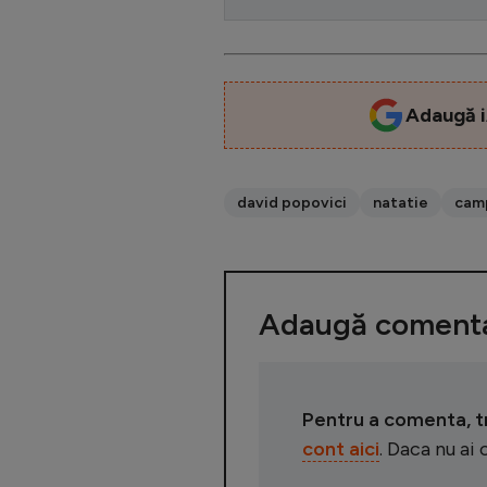
Adaugă i
david popovici
natatie
camp
Adaugă comenta
Pentru a comenta, tre
cont aici
. Daca nu ai