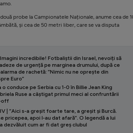
namo.
două probe la Campionatele Naționale, anume cea de 
âmbătă, și cea de 50 metri liber, care se va disputa
Imagini incredibile! Fotbaliștii din Israel, nevoiți să
cadeze de urgență pe marginea drumului, după ce
 alarma de rachetă: ”Nimic nu ne oprește din
spre Euro”
o conduce pe Serbia cu 1-0 în Billie Jean King
riela Ruse a câștigat primul meci al confruntării
-off
 | ”Aici s-a greșit foarte tare, a greșit și Burcă.
e pricepea, apoi l-au dat afară”. O legendă a lui
 dezvăluit cum ar fi dat greș clubul