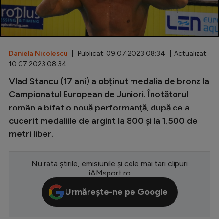
Special
Diverse
Inedit
Daniela Nicolescu
| Publicat: 09.07.2023 08:34 | Actualizat:
10.07.2023 08:34
Clasamente
Vlad Stancu (17 ani) a obținut medalia de bronz la
Campionatul European de Juniori. Înotătorul
român a bifat o nouă performanţă, după ce a
cucerit medaliile de argint la 800 şi la 1.500 de
Champions League
metri liber.
Europa League
Conference League
Nu rata știrile, emisiunile și cele mai tari clipuri
iAMsport.ro
CM 2026
Urmărește-ne pe Google
Premier League
LaLiga