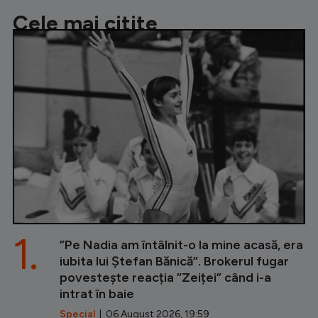
Cele mai citite
1.
”Pe Nadia am întâlnit-o la mine acasă, era
iubita lui Ștefan Bănică”. Brokerul fugar
povestește reacția ”Zeiței” când i-a
intrat în baie
Special
| 06 August 2026, 19:59