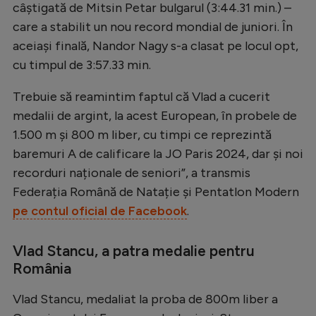
câștigată de Mitsin Petar bulgarul (3:44.31 min.) –
Natație
care a stabilit un nou record mondial de juniori. În
Formula 1
aceiași finală, Nandor Nagy s-a clasat pe locul opt,
cu timpul de 3:57.33 min.
Gimnastică
Auto
Trebuie să reamintim faptul că Vlad a cucerit
medalii de argint, la acest European, în probele de
Rugby
1.500 m și 800 m liber, cu timpi ce reprezintă
Ciclism
baremuri A de calificare la JO Paris 2024, dar și noi
Alte sporturi
recorduri naționale de seniori”, a transmis
Federația Română de Natație și Pentatlon Modern
JO 2024
pe contul oficial de Facebook
.
JO 2026
Vlad Stancu, a patra medalie pentru
România
Vlad Stancu, medaliat la proba de 800m liber a