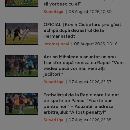
să vorbesc cu el”
SuperLiga
| 08 August 2026, 10:30
OFICIAL | Kevin Ciubotaru și-a găsit
echipă după dezastrul de la
Hermannstadt!
Internațional
| 08 August 2026, 00:16
Adrian Mihalcea a anunțat un nou
transfer după remiza cu Rapid: ”Vom
vedea dacă vor mai veni alți
jucători!”
SuperLiga
| 07 August 2026, 23:57
Fotbalistul de la Rapid care l-a dat
pe spate pe Pancu: ”Foarte bun
pentru noi!” + Acuzații la adresa
arbitrajului: ”A fost penalty!”
SuperLiga
| 07 August 2026, 23:38