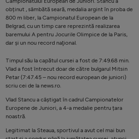
Intră în cont
Campionatului European de Juniori. Stancu a
obținut , sâmbătă seară, medalia argint în proba de
Creează cont
800 m liber, la Campionatul European de la
Belgrad, cu un timp care reprezintă realizarea
baremului A pentru Jocurile Olimpice de la Paris,
dar şi un nou record naţional.
Timpul său la capătul cursei a fost de 7:49.68 min.
Vlad a fost întrecut doar de către bulgarul Mitsin
Petar (7:47.45 – nou record european de juniori)
scriu cei de la news.ro.
Vlad Stancu a câștigat în cadrul Campionatelor
Europene de Juniori, a 4-a medalie pentru țara
noastră.
Legitimat la Steaua, sportivul a avut cel mai bun
start și a condus până la jumătatea cursei, atunci