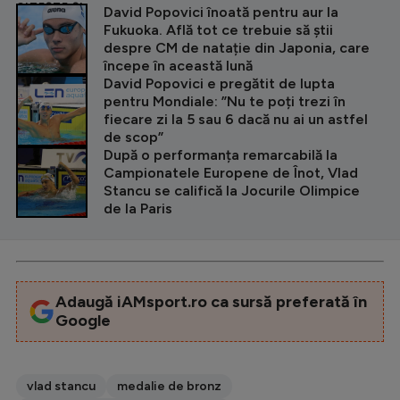
CITEȘTE ȘI
David Popovici înoată pentru aur la
Fukuoka. Află tot ce trebuie să știi
despre CM de natație din Japonia, care
începe în această lună
David Popovici e pregătit de lupta
pentru Mondiale: ”Nu te poți trezi în
fiecare zi la 5 sau 6 dacă nu ai un astfel
de scop”
După o performanța remarcabilă la
Campionatele Europene de Înot, Vlad
Stancu se califică la Jocurile Olimpice
de la Paris
Adaugă iAMsport.ro ca sursă preferată în
Google
vlad stancu
medalie de bronz