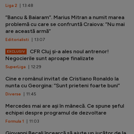
Liga 2
| 13:48
”Bancu & Baiaram”. Marius Mitran a numit marea
problemă cu care se confruntă Craiova: ”Nu mai
are această armă”
Editorialisti
| 13:07
CFR Cluj și-a ales noul antrenor!
EXCLUSIV
Negocierile sunt aproape finalizate
SuperLiga
| 12:29
Cine e românul invitat de Cristiano Ronaldo la
nunta cu Georgina: ”Sunt prieteni foarte buni”
Diverse
| 11:45
Mercedes mai are ași în mânecă. Ce spune șeful
echipei despre programul de dezvoltare
Formula 1
| 11:03
Giovanni Becali încearcă să ajute un jucător de la