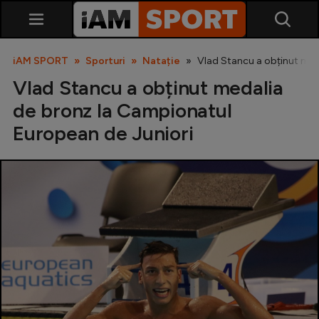
iAM SPORT
Sporturi
Natație
Vlad Stancu a obținut med
Vlad Stancu a obținut medalia
de bronz la Campionatul
European de Juniori
SuperLiga
Liga 2
Cupa României
Echipa Națională
U21
Fotbal feminin