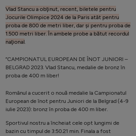
Serie A
Vlad Stancu a obţinut, recent, biletele pentru
Jocurile Olimpice 2024 de la Paris atât pentru
Bundesliga
proba de 800 de metri liber, dar şi pentru proba de
Ligue 1
1.500 metri liber. În ambele probe a bătut recordul
naţional
.
Campionate
Starurile fotbalului
”CAMPIONATUL EUROPEAN DE ÎNOT JUNIORI –
EURO 2024
BELGRAD 2023. Vlad Stancu, medalie de bronz în
proba de 400 m liber!
Stranieri
Clasamente
Românul a cucerit o nouă medalie la Campionatul
European de înot pentru Juniori de la Belgrad (4-9
iulie 2023): bronz în proba de 400 m liber.
Tenis
Sportivul nostru a încheiat cele opt lungimi de
bazin cu timpul de 3:50.21 min. Finala a fost
Handbal