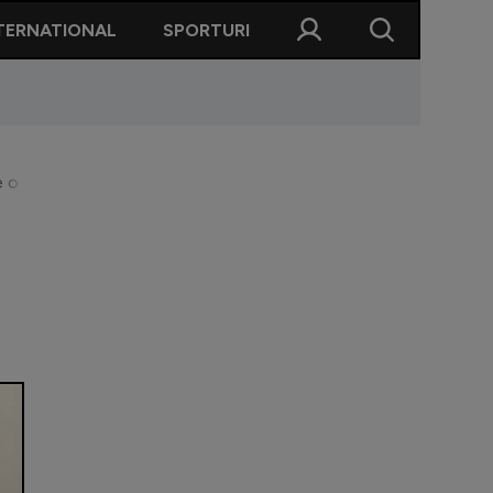
TERNATIONAL
SPORTURI
o săptămână. Detalii incredibile oferite de englezi