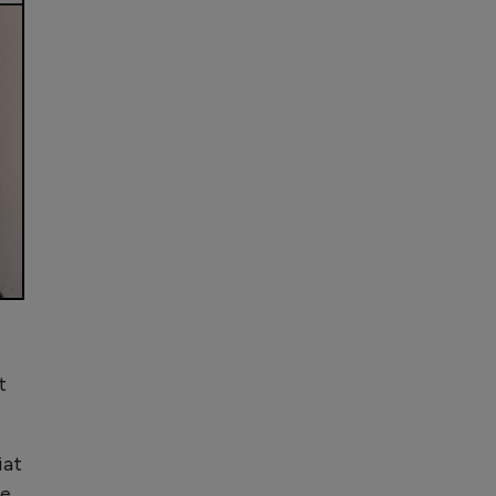
t
iat
de