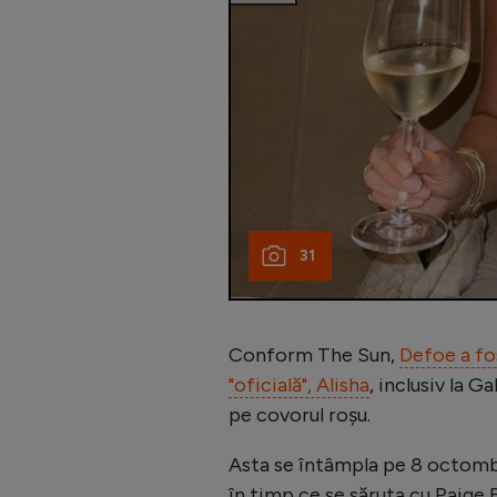
31
Conform The Sun,
Defoe a fo
"oficială", Alisha
, inclusiv la G
pe covorul roșu.
Asta se întâmpla pe 8 octombri
în timp ce se săruta cu Paige