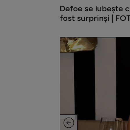
Defoe se iubește c
fost surprinși | F