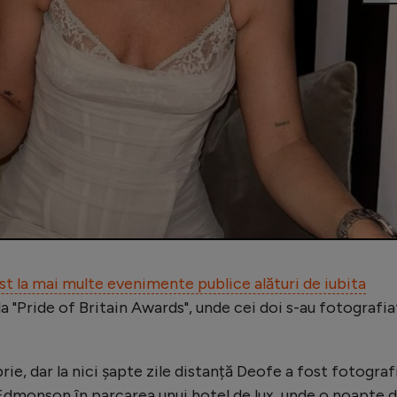
st la mai multe evenimente publice alături de iubita
ala "Pride of Britain Awards", unde cei doi s-au fotografia
e, dar la nici șapte zile distanță Deofe a fost fotograf
 Edmonson în parcarea unui hotel de lux, unde o noapte 