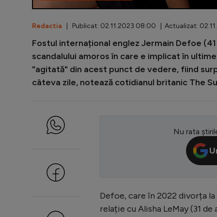
Redactia
| Publicat: 02.11.2023 08:00 | Actualizat: 02.1
Fostul internațional englez Jermain Defoe (41 d
scandalului amoros în care e implicat în ultim
"agitată" din acest punct de vedere, fiind sur
câteva zile, notează cotidianul britanic The Su
Nu rata știril
U
Defoe, care în 2022 divorța la 
relație cu Alisha LeMay (31 de 