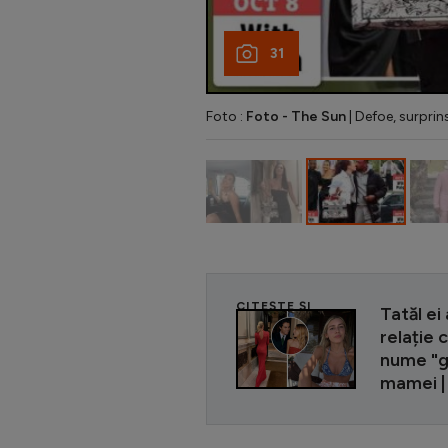
31
Foto :
Foto - The Sun
| Defoe, surprin
CITEȘTE ȘI
Tatăl ei
relație 
nume "gr
mamei 