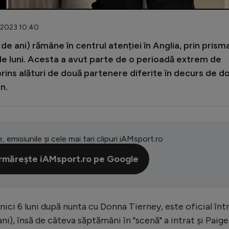
1.2023 10:40
e ani) rămâne în centrul atenției în Anglia, prin prism
ele luni. Acesta a avut parte de o perioadă extrem de
prins alături de două partenere diferite în decurs de d
n.
e, emisiunile și cele mai tari clipuri iAMsport.ro
rmărește iAMsport.ro pe Google
nici 6 luni după nunta cu Donna Tierney, este oficial înt
ani), însă de câteva săptămâni în "scenă" a intrat și Paige