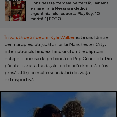
CITEȘTE ȘI
Considerată "femeia perfectă", Janaina
e mare fană Messi și îi dedică
argentinianului coperta PlayBoy: "O
merită!" | FOTO
În vârstă de 33 de ani, Kyle Walker
este unul dintre
cei mai apreciați jucători ai lui Manchester City,
internaționalul englez fiind unul dintre căpitanii
echipei condusă de pe bancă de Pep Guardiola. Din
păcate, cariera fundașului de bandă dreaptă a fost
presărată și cu multe scandaluri din viața
extrasportivă.