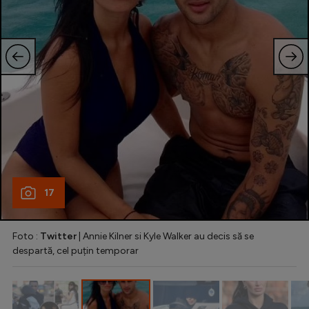
Natație
Formula 1
Gimnastică
Auto
Rugby
Ciclism
Alte sporturi
JO 2024
17
JO 2026
Foto :
Twitter
| Annie Kilner si Kyle Walker au decis să se
despartă, cel puțin temporar