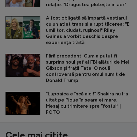
relație: "Dragostea plutește în aer"
A fost obligată să împartă vestiarul
cu un atlet trans și a rupt tăcerea: "E
umilitor, ciudat, rușinos!" Riley
Gaines a vorbit deschis despre
experiența trăită
Fără precedent. Cum a putut fi
surprins noul șef al FBI alături de Mel
Gibson și frații Tate. O nouă
controversă pentru omul numit de
Donald Trump
”Lupoaica e încă aici!” Shakira nu l-a
uitat pe Pique în seara ei mare.
Mesaj cu trimitere spre ”fostul” |
FOTO
Cele mai citite