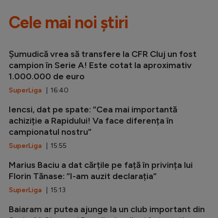
Cele mai noi știri
Șumudică vrea să transfere la CFR Cluj un fost
campion în Serie A! Este cotat la aproximativ
1.000.000 de euro
SuperLiga
| 16:40
Iencsi, dat pe spate: ”Cea mai importantă
achiziție a Rapidului! Va face diferența în
campionatul nostru”
SuperLiga
| 15:55
Marius Baciu a dat cărțile pe față în privința lui
Florin Tănase: ”I-am auzit declarația”
SuperLiga
| 15:13
Baiaram ar putea ajunge la un club important din