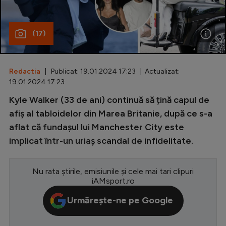
Special
(17)
Diverse
Inedit
Redactia
| Publicat: 19.01.2024 17:23 | Actualizat:
Clasamente
19.01.2024 17:23
Kyle Walker (33 de ani) continuă să țină capul de
afiș al tabloidelor din Marea Britanie, după ce s-a
aflat că fundașul lui Manchester City este
Champions League
implicat într-un uriaș scandal de infidelitate.
Europa League
Conference League
Nu rata știrile, emisiunile și cele mai tari clipuri
iAMsport.ro
CM 2026
Urmărește-ne pe Google
Premier League
LaLiga