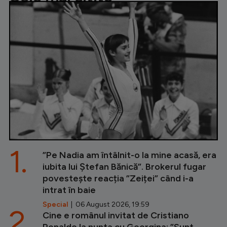
1.
”Pe Nadia am întâlnit-o la mine acasă, era
iubita lui Ștefan Bănică”. Brokerul fugar
povestește reacția ”Zeiței” când i-a
intrat în baie
Special
| 06 August 2026, 19:59
2.
Cine e românul invitat de Cristiano
Ronaldo la nunta cu Georgina: ”Sunt