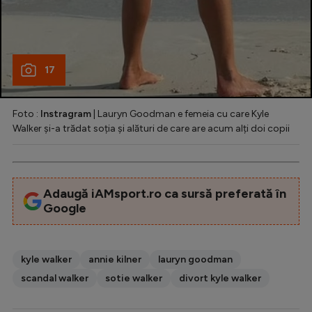
17
Foto :
Instragram
| Lauryn Goodman e femeia cu care Kyle
Walker și-a trădat soția și alături de care are acum alți doi copii
Adaugă iAMsport.ro ca sursă preferată în
Google
kyle walker
annie kilner
lauryn goodman
scandal walker
sotie walker
divort kyle walker