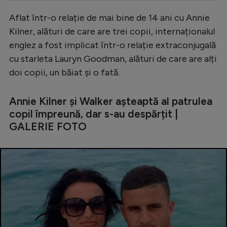
Serie A
Aflat într-o relație de mai bine de 14 ani cu Annie
Kilner, alături de care are trei copii, internaționalul
Bundesliga
englez a fost implicat într-o relație extraconjugală
Ligue 1
cu starleta Lauryn Goodman, alături de care are alți
Campionate
doi copii, un băiat și o fată.
Starurile fotbalului
Annie Kilner și Walker așteaptă al patrulea
EURO 2024
copil împreună, dar s-au despărțit |
GALERIE FOTO
Stranieri
Clasamente
Tenis
Handbal