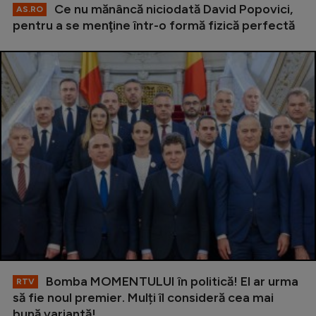
Ce nu mănâncă niciodată David Popovici,
AS.RO
pentru a se menţine într-o formă fizică perfectă
Bomba MOMENTULUI în politică! El ar urma
RTV
să fie noul premier. Mulți îl consideră cea mai
bună variantă!