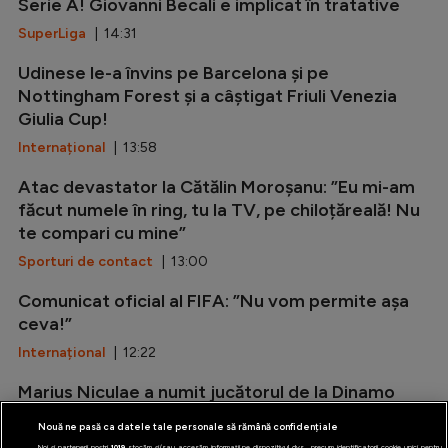
Serie A! Giovanni Becali e implicat în tratative
SuperLiga
| 14:31
Udinese le-a învins pe Barcelona și pe
Nottingham Forest și a câștigat Friuli Venezia
Giulia Cup!
Internațional
| 13:58
Atac devastator la Cătălin Moroșanu: ”Eu mi-am
făcut numele în ring, tu la TV, pe chiloțăreală! Nu
te compari cu mine”
Sporturi de contact
| 13:00
Comunicat oficial al FIFA: ”Nu vom permite așa
ceva!”
Internațional
| 12:22
Marius Niculae a numit jucătorul de la Dinamo
care reprezintă ”un plus față de sezonul trecut”
Nouă ne pasă ca datele tale personale să rămână confidențiale
SuperLiga
| 11:35
Noi și partenerii noștri
1019
stocăm și/sau accesăm informații pe dispozitivul dvs., precum identificatorii cookie unici pentru