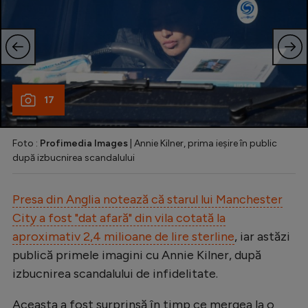
17
Foto :
Profimedia Images
| Annie Kilner, prima ieșire în public
după izbucnirea scandalului
Presa din Anglia notează că starul lui Manchester
City a fost "dat afară" din vila cotată la
aproximativ 2,4 milioane de lire sterline
, iar astăzi
publică primele imagini cu Annie Kilner, după
izbucnirea scandalului de infidelitate.
Aceasta a fost surprinsă în timp ce mergea la o