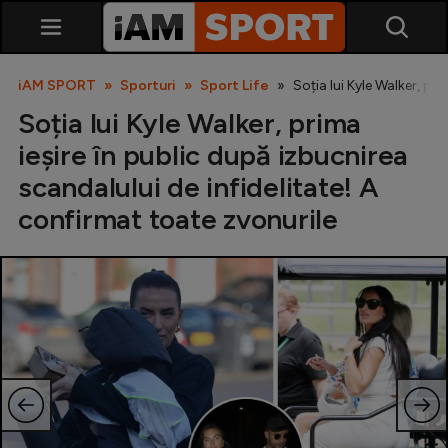
iAM SPORT
Sporturi
Sport Life
Soția lui Kyle Walker, pr
Soția lui Kyle Walker, prima
ieșire în public după izbucnirea
scandalului de infidelitate! A
confirmat toate zvonurile
SuperLiga
Liga 2
Cupa României
Echipa Națională
U21
Fotbal feminin