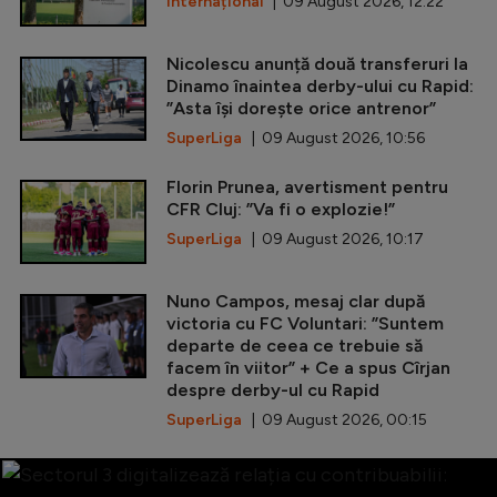
Internațional
| 09 August 2026, 12:22
Nicolescu anunță două transferuri la
Dinamo înaintea derby-ului cu Rapid:
”Asta își dorește orice antrenor”
SuperLiga
| 09 August 2026, 10:56
Florin Prunea, avertisment pentru
CFR Cluj: ”Va fi o explozie!”
SuperLiga
| 09 August 2026, 10:17
Nuno Campos, mesaj clar după
victoria cu FC Voluntari: ”Suntem
departe de ceea ce trebuie să
facem în viitor” + Ce a spus Cîrjan
despre derby-ul cu Rapid
SuperLiga
| 09 August 2026, 00:15