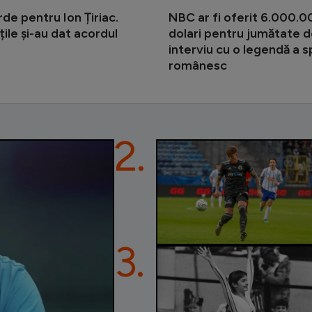
de pentru Ion Țiriac.
NBC ar fi oferit 6.000.
țile și-au dat acordul
dolari pentru jumătate d
interviu cu o legendă a s
românesc
2.
3.