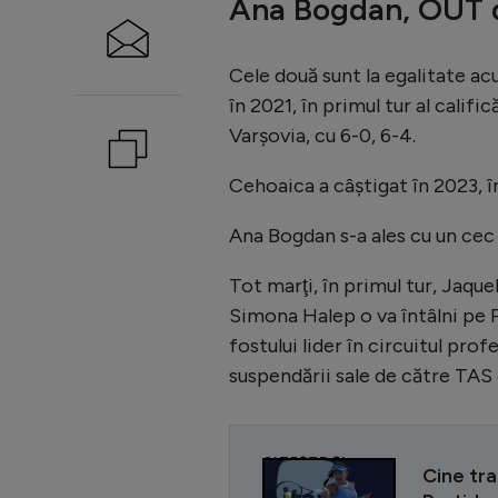
Ana Bogdan, OUT d
Cele două sunt la egalitate a
în 2021, în primul tur al calific
Varşovia, cu 6-0, 6-4.
Cehoaica a câştigat în 2023, în 
Ana Bogdan s-a ales cu un cec
Tot marţi, în primul tur, Jaque
Simona Halep o va întâlni pe
fostului lider în circuitul pro
suspendării sale de către TAS d
CITEȘTE ȘI
Cine tr