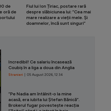
000 de
Fiul lui Ion Țiriac, postare rară
e oră de
despre slăbiciunea lui: ”Cea mai
portului
mare realizare a vieții mele. Și
doamnelor, încă sunt singuri”
Banciu a numi
Incredibil! Ce salariu încasează
Coubiș în a liga a doua din Anglia
Stranieri
| 05 August 2026, 12:34
”Pe Nadia am întâlnit-o la mine
acasă, era iubita lui Ștefan Bănică”.
Brokerul fugar povestește reacția