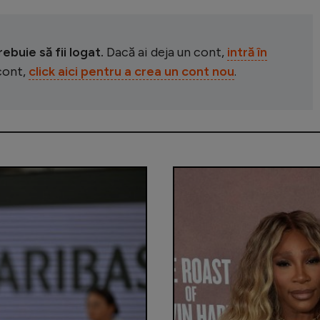
buie să fii logat.
Dacă ai deja un cont,
intră în
 cont,
click aici pentru a crea un cont nou
.