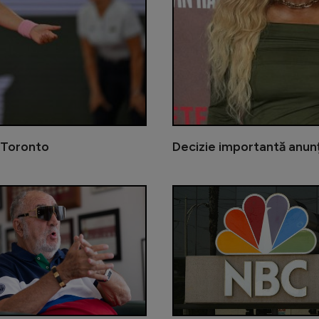
a Toronto
Decizie importantă anunț
Emma Răducanu nu va participa la