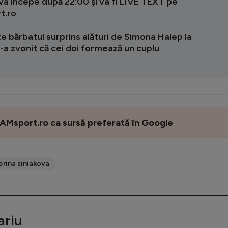
va începe după 22:00 și va fi LIVE TEXT pe
t.ro
e bărbatul surprins alături de Simona Halep la
-a zvonit că cei doi formează un cuplu
AMsport.ro ca sursă preferată în Google
erina siniakova
riu