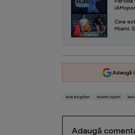
Partida 
iAMspor
Cine est
Miami. S
Adaugă i
ana bogdan
miami open
kat
Adaugă comenta