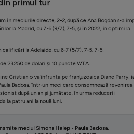
in primul tur
cum în meciurile directe, 2-2, după ce Ana Bogdan s-a im
ărilor la Madrid, cu 7-6 (9/7), 7-5, şi în 2022, în optimi la
calificări la Adelaide, cu 6-7 (5/7), 7-5, 7-5.
 de 23.250 de dolari şi 10 puncte WTA.
line Cristian o va înfrunta pe franţuzoaica Diane Parry, i
 Paula Badosa, într-un meci care consemnează revenirea
fesionist după un an şi jumătate, în urma reducerii
e la patru ani la nouă luni.
ansmite meciul Simona Halep - Paula Badosa.