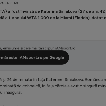
3.2024 21:48
A) a fost învinsă de Katerina Siniakova (27 de ani, 42
ndă a turneului WTA 1.000 de la Miami (Florida), dotat 
e, emisiunile și cele mai tari clipuri iAMsport.ro
rmărește iAMsport.ro pe Google
 şi 24 de minute în faţa Katerinei Siniakova. Românca n
 dominată de cehoaică, în faţa căreia a avut o singură mi
l inaugural.