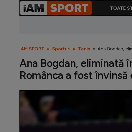
TOATE ST
iAM SPORT
Sporturi
Tenis
Ana Bogdan, elim
Ana Bogdan, eliminată în
Românca a fost învinsă