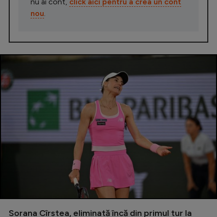
nu ai cont,
click aici pentru a crea un cont
nou
.
Sorana Cîrstea, eliminată încă din primul tur la