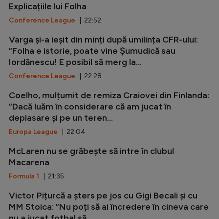
Explicațiile lui Folha
Conference League
| 22:52
Varga și-a ieșit din minți după umilința CFR-ului:
”Folha e istorie, poate vine Șumudică sau
Iordănescu! E posibil să merg la...
Conference League
| 22:28
Coelho, mulțumit de remiza Craiovei din Finlanda:
”Dacă luăm în considerare că am jucat în
deplasare și pe un teren...
Europa League
| 22:04
McLaren nu se grăbește să intre în clubul
Macarena
Formula 1
| 21:35
Victor Pițurcă a șters pe jos cu Gigi Becali și cu
MM Stoica: ”Nu poți să ai încredere în cineva care
nu a jucat fotbal să...