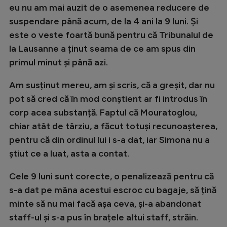
eu nu am mai auzit de o asemenea reducere de
Natație
suspendare până acum, de la 4 ani la 9 luni. Și
Formula 1
este o veste foartă bună pentru că Tribunalul de
Gimnastică
la Lausanne a ținut seama de ce am spus din
primul minut și până azi.
Auto
Am susținut mereu, am și scris, că a greșit, dar nu
Rugby
pot să cred că în mod conștient ar fi introdus în
Ciclism
corp acea substanță. Faptul că Mouratoglou,
Alte sporturi
chiar atât de târziu, a făcut totuși recunoașterea,
pentru că din ordinul lui i s-a dat, iar Simona nu a
JO 2024
știut ce a luat, asta a contat.
JO 2026
Cele 9 luni sunt corecte, o penalizează pentru că
s-a dat pe mâna acestui escroc cu bagaje, să țină
minte să nu mai facă așa ceva, și-a abandonat
staff-ul și s-a pus în brațele altui staff, străin.