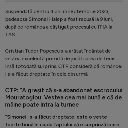
Serie A
Suspendată pentru 4 ani în septembrie 2023,
Bundesliga
pedeapsa Simonei Halep a fost redusă la 9 luni,
după ce românca a câștigat procesul cu ITIA la
Ligue 1
TAS.
Campionate
Starurile fotbalului
Cristian Tudor Popescu s-a arătat încântat de
vestea excelentă primită de jucătoarea de tenis,
EURO 2024
însă totodată surprins. CTP consideră că româncei
Stranieri
i s-a făcut dreptate în cele din urmă.
Clasamente
CTP: ”A greșit că s-a
abandonat escrocului
Mouratoglou. Vestea cea mai bună e că de
mâine poate intra la turnee
Tenis
”Simonei i s-a făcut dreptate, este o veste
Handbal
foarte bună în ciuda faptului că e surprinzătoare,