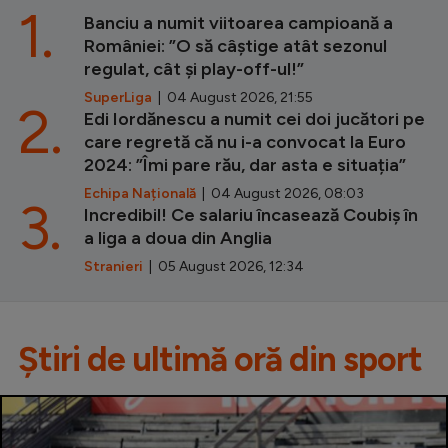
1.
Banciu a numit viitoarea campioană a
României: ”O să câștige atât sezonul
regulat, cât și play-off-ul!”
SuperLiga
| 04 August 2026, 21:55
2.
Edi Iordănescu a numit cei doi jucători pe
care regretă că nu i-a convocat la Euro
2024: ”Îmi pare rău, dar asta e situația”
Echipa Națională
| 04 August 2026, 08:03
3.
Incredibil! Ce salariu încasează Coubiș în
a liga a doua din Anglia
Stranieri
| 05 August 2026, 12:34
Știri de ultimă oră din sport