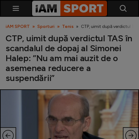
iAM SPORT
Sporturi
Tenis
CTP, uimit după verdictul TA
CTP, uimit după verdictul TAS în
scandalul de dopaj al Simonei
Halep: ”Nu am mai auzit de o
asemenea reducere a
suspendării”
SuperLiga
Liga 2
Cupa României
Echipa Națională
U21
Fotbal feminin