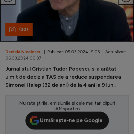
Special
Diverse
(30)
Inedit
Clasamente
Daniela Nicolescu
| Publicat: 05.03.2024 19:03 | Actualizat:
06.03.2024 00:37
Jurnalistul Cristian Tudor Popescu s-a arătat
Champions League
uimit de decizia TAS de a reduce suspendarea
Simonei Halep (32 de ani) de la 4 ani la 9 luni.
Europa League
Conference League
Nu rata știrile, emisiunile și cele mai tari clipuri
iAMsport.ro
CM 2026
Urmărește-ne pe Google
Premier League
LaLiga