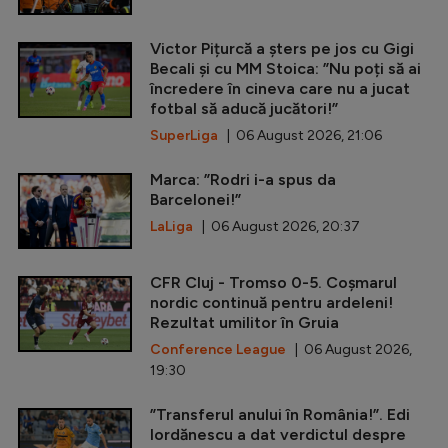
Victor Pițurcă a șters pe jos cu Gigi
Becali și cu MM Stoica: ”Nu poți să ai
încredere în cineva care nu a jucat
fotbal să aducă jucători!”
SuperLiga
| 06 August 2026, 21:06
Marca: ”Rodri i-a spus da
Barcelonei!”
LaLiga
| 06 August 2026, 20:37
CFR Cluj - Tromso 0-5. Coșmarul
nordic continuă pentru ardeleni!
Rezultat umilitor în Gruia
Conference League
| 06 August 2026,
19:30
”Transferul anului în România!”. Edi
Iordănescu a dat verdictul despre