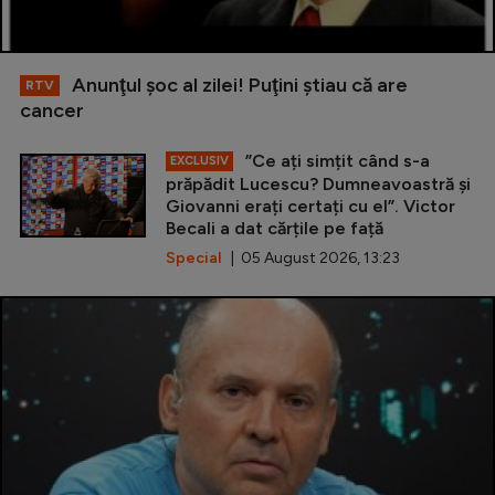
Anunţul şoc al zilei! Puţini ştiau că are
RTV
cancer
”Ce ați simțit când s-a
EXCLUSIV
prăpădit Lucescu? Dumneavoastră și
Giovanni erați certați cu el”. Victor
Becali a dat cărțile pe față
Special
| 05 August 2026, 13:23