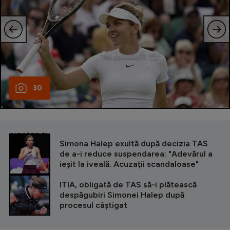
30
CITEȘTE ȘI
Simona Halep exultă după decizia TAS
de a-i reduce suspendarea: "Adevărul a
ieșit la iveală. Acuzații scandaloase"
ITIA, obligată de TAS să-i plătească
despăgubiri Simonei Halep după
procesul câștigat