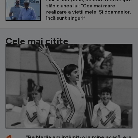
slăbiciunea lui: ”Cea mai mare
realizare a vieții mele. Și doamnelor,
încă sunt singuri”
Cele mai citite
”Pe Nadia am întâlnit-o la mine acasă, era