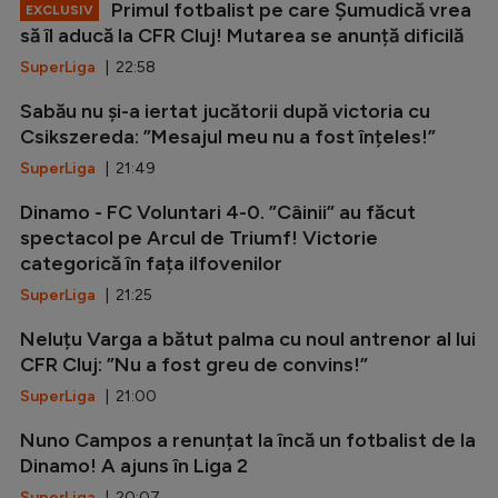
Primul fotbalist pe care Șumudică vrea
EXCLUSIV
să îl aducă la CFR Cluj! Mutarea se anunță dificilă
SuperLiga
| 22:58
Sabău nu și-a iertat jucătorii după victoria cu
Csikszereda: ”Mesajul meu nu a fost înțeles!”
SuperLiga
| 21:49
Dinamo - FC Voluntari 4-0. ”Câinii” au făcut
spectacol pe Arcul de Triumf! Victorie
categorică în fața ilfovenilor
SuperLiga
| 21:25
Neluțu Varga a bătut palma cu noul antrenor al lui
CFR Cluj: ”Nu a fost greu de convins!”
SuperLiga
| 21:00
Nuno Campos a renunțat la încă un fotbalist de la
Dinamo! A ajuns în Liga 2
SuperLiga
| 20:07