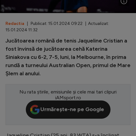
Special
Diverse
Redactia
| Publicat: 15.01.2024 09:22 | Actualizat:
15.01.2024 11:32
Inedit
Jucătoarea română de tenis Jaqueline Cristian a
Clasamente
fost învinsă de jucătoarea cehă Katerina
Siniakova cu 6-2, 7-5, luni, la Melbourne, în prima
rundă a turneului Australian Open, primul de Mare
Şlem al anului.
Champions League
Europa League
Nu rata știrile, emisiunile și cele mai tari clipuri
iAMsport.ro
Conference League
Urmărește-ne pe Google
CM 2026
Premier League
LaLiga
Jaqueline Cristian (25 ani, 83 WTA) s-a înclinat