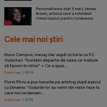
Personalitatea zilei 3 mai | James
Brown, artistul care a schimbat
ritmul muzicii pentru totdeauna
Cele mai noi știri
Nuno Campos, mesaj clar după victoria cu FC
Voluntari: ”Suntem departe de ceea ce trebuie
să facem în viitor” + Ce a spus...
SuperLiga
| 00:15
Florin Pîrvu a pus tunurile pe arbitraj după eșecul
cu Dinamo: ”Golurile lor au venit din niște faze la
care noi reclamam...
SuperLiga
| 23:55