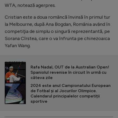
WTA, notează agerpres.
Natație
Formula 1
Cristian este a doua româncă învinsă în primul tur
la Melbourne, după Ana Bogdan, România având în
Gimnastică
competiţia de simplu o singură reprezentantă, pe
Auto
Sorana Cîrstea, care o va înfrunta pe chinezoaica
Rugby
Yafan Wang.
Ciclism
CITEȘTE ȘI
Alte sporturi
Rafa Nadal, OUT de la Australian Open!
Spaniolul revenise în circuit în urmă cu
JO 2024
câteva zile
JO 2026
2024 este anul Campionatului European
de Fotbal și al Jocurilor Olimpice.
Calendarul principalelor competiții
sportive