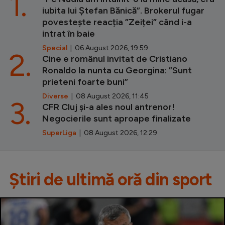
1.
iubita lui Ștefan Bănică”. Brokerul fugar
povestește reacția ”Zeiței” când i-a
intrat în baie
Special
| 06 August 2026, 19:59
2.
Cine e românul invitat de Cristiano
Ronaldo la nunta cu Georgina: ”Sunt
prieteni foarte buni”
Diverse
| 08 August 2026, 11:45
3.
CFR Cluj și-a ales noul antrenor!
Negocierile sunt aproape finalizate
SuperLiga
| 08 August 2026, 12:29
Știri de ultimă oră din sport