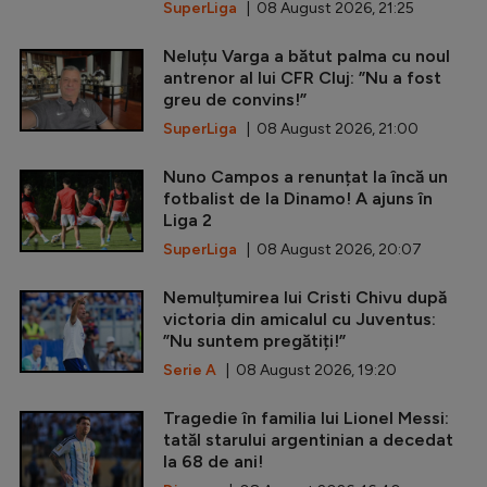
SuperLiga
| 08 August 2026, 21:25
Neluțu Varga a bătut palma cu noul
antrenor al lui CFR Cluj: ”Nu a fost
greu de convins!”
SuperLiga
| 08 August 2026, 21:00
Nuno Campos a renunțat la încă un
fotbalist de la Dinamo! A ajuns în
Liga 2
SuperLiga
| 08 August 2026, 20:07
Nemulțumirea lui Cristi Chivu după
victoria din amicalul cu Juventus:
”Nu suntem pregătiți!”
Serie A
| 08 August 2026, 19:20
Tragedie în familia lui Lionel Messi:
tatăl starului argentinian a decedat
la 68 de ani!