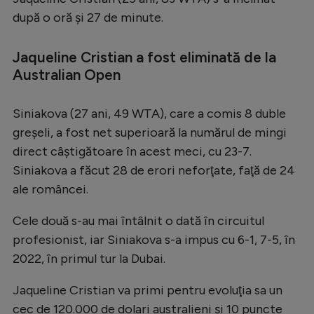
după o oră şi 27 de minute.
Serie A
Bundesliga
Jaqueline Cristian a fost eliminată de la
Ligue 1
Australian Open
Campionate
Siniakova (27 ani, 49 WTA), care a comis 8 duble
Starurile fotbalului
greşeli, a fost net superioară la numărul de mingi
EURO 2024
direct câştigătoare în acest meci, cu 23-7.
Siniakova a făcut 28 de erori neforţate, faţă de 24
Stranieri
ale româncei.
Clasamente
Cele două s-au mai întâlnit o dată în circuitul
profesionist, iar Siniakova s-a impus cu 6-1, 7-5, în
2022, în primul tur la Dubai.
Tenis
Jaqueline Cristian va primi pentru evoluţia sa un
Handbal
cec de 120.000 de dolari australieni şi 10 puncte