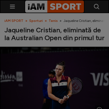
iAM SPORT
Sporturi
Tenis
Jaqueline Cristian, eliminată 
Jaqueline Cristian, eliminată de
la Australian Open din primul tur
SuperLiga
Liga 2
Cupa României
Echipa Națională
U21
Fotbal feminin