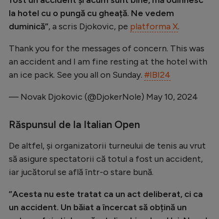
Natație
la hotel cu o pungă cu gheață. Ne vedem
duminică”
, a scris Djokovic, pe
platforma X
.
Formula 1
Gimnastică
Thank you for the messages of concern. This was
an accident and I am fine resting at the hotel with
Auto
an ice pack. See you all on Sunday.
#IBI24
Rugby
— Novak Djokovic (@DjokerNole)
May 10, 2024
Ciclism
Alte sporturi
Răspunsul de la Italian Open
JO 2024
De altfel, și organizatorii turneului de tenis au vrut
JO 2026
să asigure spectatorii că totul a fost un accident,
iar jucătorul se află într-o stare bună.
”Acesta nu este tratat ca un act deliberat, ci ca
un accident. Un băiat a încercat să obțină un