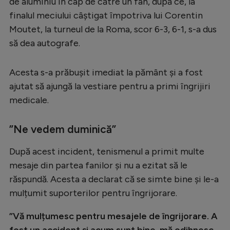
de aluminiu în cap de către un fan, după ce, la
Serie A
finalul meciului câștigat împotriva lui Corentin
Moutet, la turneul de la Roma, scor 6-3, 6-1, s-a dus
Bundesliga
să dea autografe.
Ligue 1
Campionate
Acesta s-a prăbușit imediat la pământ și a fost
ajutat să ajungă la vestiare pentru a primi îngrijiri
Starurile fotbalului
medicale.
EURO 2024
”
Ne vedem duminică
”
Stranieri
Clasamente
După acest incident, tenismenul a primit multe
mesaje din partea fanilor și nu a ezitat să le
răspundă. Acesta a declarat că se simte bine și le-a
mulțumit suporterilor pentru îngrijorare.
Tenis
”Vă mulțumesc pentru mesajele de îngrijorare. A
Handbal
fost un accident și acum sunt bine, mă odihnesc