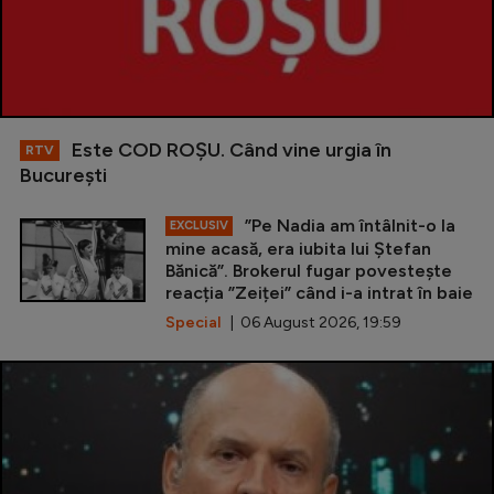
Este COD ROŞU. Când vine urgia în
RTV
Bucureşti
”Pe Nadia am întâlnit-o la
EXCLUSIV
mine acasă, era iubita lui Ștefan
Bănică”. Brokerul fugar povestește
reacția ”Zeiței” când i-a intrat în baie
Special
| 06 August 2026, 19:59