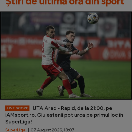
Știri de ultimă oră din sport
UTA Arad - Rapid, de la 21:00, pe
LIVE SCORE
iAMsport.ro. Giuleștenii pot urca pe primul loc în
SuperLiga!
SuperLiga
| 07 August 2026, 18:07