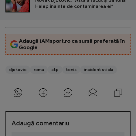
Novak Djokovic: ”Asta a făcut și Simona
Halep înainte de contaminarea ei”
Adaugă iAMsport.ro ca sursă preferată în
Google
djokovic
roma
atp
tenis
incident sticla
Adaugă comentariu