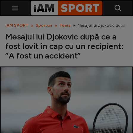
iAM SPORT
Sporturi
Tenis
Mesajul lui Djokovic după ce a
Mesajul lui Djokovic după ce a
fost lovit în cap cu un recipient:
”A fost un accident”
SuperLiga
Liga 2
Cupa României
Echipa Națională
U21
Fotbal feminin