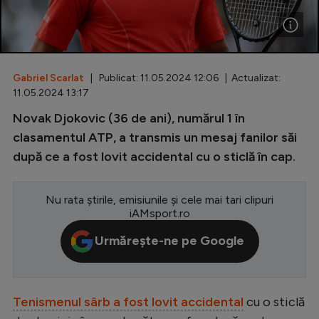
Special
Diverse
Inedit
Gabriel Scarlat
| Publicat: 11.05.2024 12:06 | Actualizat:
11.05.2024 13:17
Clasamente
Novak Djokovic (36 de ani), numărul 1 în
clasamentul ATP, a transmis un mesaj fanilor săi
după ce a fost lovit accidental cu o sticlă în cap.
Champions League
Nu rata știrile, emisiunile și cele mai tari clipuri
Europa League
iAMsport.ro
Conference League
Urmărește-ne pe Google
CM 2026
Premier League
Tenismenul sârb a fost lovit accidental
cu o sticlă
LaLiga