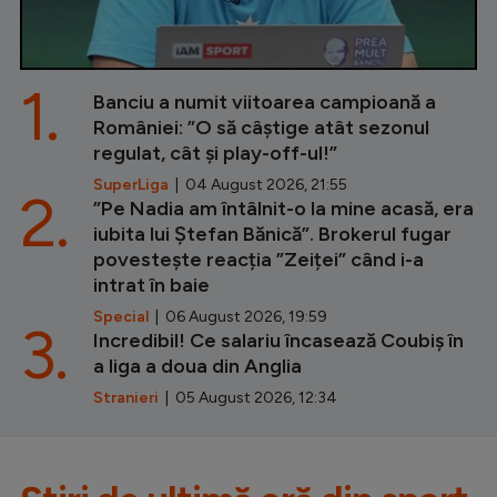
1.
Banciu a numit viitoarea campioană a
României: ”O să câștige atât sezonul
regulat, cât și play-off-ul!”
SuperLiga
| 04 August 2026, 21:55
2.
”Pe Nadia am întâlnit-o la mine acasă, era
iubita lui Ștefan Bănică”. Brokerul fugar
povestește reacția ”Zeiței” când i-a
intrat în baie
Special
| 06 August 2026, 19:59
3.
Incredibil! Ce salariu încasează Coubiș în
a liga a doua din Anglia
Stranieri
| 05 August 2026, 12:34