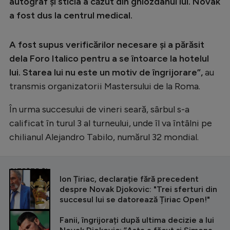
Intră în cont
autograf și sticla a căzut din ghiozdanul lui. Novak
a fost dus la centrul medical.
Creează cont
A fost supus verificărilor necesare și a părăsit
dela Foro Italico pentru a se întoarce la hotelul
lui. Starea lui nu este un motiv de îngrijorare”,
au
transmis organizatorii Mastersului de la Roma.
În urma succesului de vineri seară, sârbul s-a
calificat în turul 3 al turneului, unde îl va întâlni pe
chilianul Alejandro Tabilo, numărul 32 mondial.
CITEȘTE ȘI
Ion Țiriac, declarație fără precedent
despre Novak Djokovic: "Trei sferturi din
succesul lui se datorează Țiriac Open!"
Fanii, îngrijorați după ultima decizie a lui