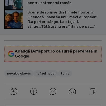
pentru antrenorul român
Scene desprinse din filmele horror, în
Ghencea, înaintea unui meci european:
”La parter, sânge. La etajul 1,
sânge...Tătărușanu era întins pe pat...”
Adaugă iAMsport.ro ca sursă preferată în
Google
novak djokovic
rafael nadal
tenis