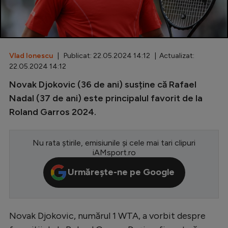
Special
Diverse
Inedit
Vlad Ionescu
| Publicat: 22.05.2024 14:12 | Actualizat:
22.05.2024 14:12
Clasamente
Novak Djokovic (36 de ani) susține că Rafael
Nadal (37 de ani) este principalul favorit de la
Roland Garros 2024.
Champions League
Nu rata știrile, emisiunile și cele mai tari clipuri
Europa League
iAMsport.ro
Conference League
Urmărește-ne pe Google
CM 2026
Premier League
Novak Djokovic, numărul 1 WTA, a vorbit despre
LaLiga