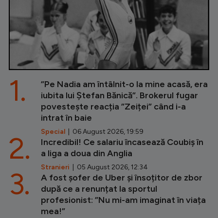
1.
”Pe Nadia am întâlnit-o la mine acasă, era
iubita lui Ștefan Bănică”. Brokerul fugar
povestește reacția ”Zeiței” când i-a
intrat în baie
Special
| 06 August 2026, 19:59
2.
Incredibil! Ce salariu încasează Coubiș în
a liga a doua din Anglia
Stranieri
| 05 August 2026, 12:34
3.
A fost șofer de Uber și însoțitor de zbor
după ce a renunțat la sportul
profesionist: ”Nu mi-am imaginat în viața
mea!”