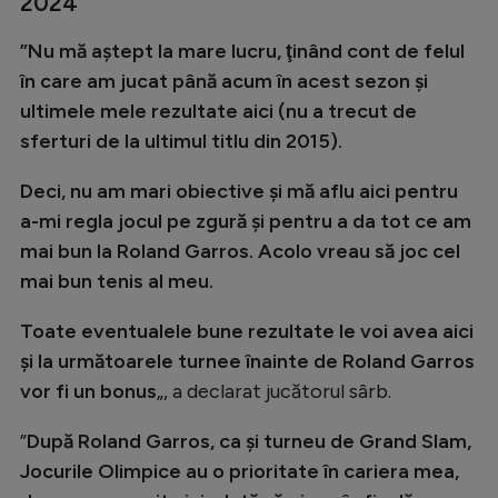
2024
Intră în cont
Creează cont
”Nu mă aştept la mare lucru, ţinând cont de felul
în care am jucat până acum în acest sezon şi
ultimele mele rezultate aici (nu a trecut de
sferturi de la ultimul titlu din 2015).
Deci, nu am mari obiective şi mă aflu aici pentru
a-mi regla jocul pe zgură şi pentru a da tot ce am
mai bun la Roland Garros. Acolo vreau să joc cel
mai bun tenis al meu.
Toate eventualele bune rezultate le voi avea aici
şi la următoarele turnee înainte de Roland Garros
vor fi un bonus
„, a declarat jucătorul sârb.
”
După Roland Garros, ca şi turneu de Grand Slam,
Jocurile Olimpice au o prioritate în cariera mea,