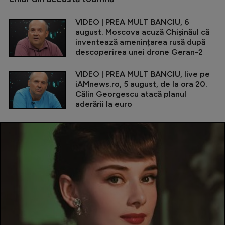
VIDEO | PREA MULT BANCIU, 6
august. Moscova acuză Chișinăul că
inventează amenințarea rusă după
descoperirea unei drone Geran-2
VIDEO | PREA MULT BANCIU, live pe
iAMnews.ro, 5 august, de la ora 20.
Călin Georgescu atacă planul
aderării la euro