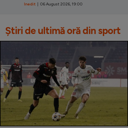
Inedit
| 06 August 2026, 19:00
Știri de ultimă oră din sport