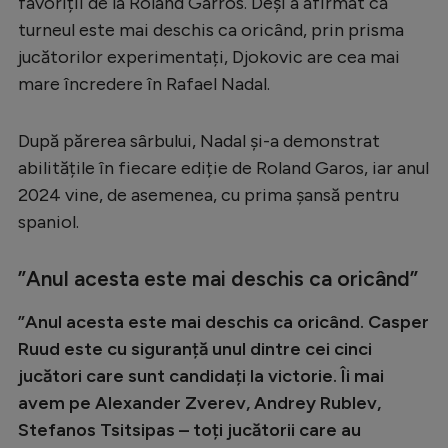
favoriții de la Roland Garros. Deși a afirmat că
Serie A
turneul este mai deschis ca oricând, prin prisma
jucătorilor experimentați, Djokovic are cea mai
Bundesliga
mare încredere în Rafael Nadal.
Ligue 1
Campionate
După părerea sârbului, Nadal și-a demonstrat
abilitățile în fiecare ediție de Roland Garos, iar anul
Starurile fotbalului
2024 vine, de asemenea, cu prima șansă pentru
EURO 2024
spaniol.
Stranieri
”Anul acesta este mai deschis ca oricând”
Clasamente
”Anul acesta este mai deschis ca oricând. Casper
Ruud este cu siguranță unul dintre cei cinci
jucători care sunt candidați la victorie. Îi mai
Tenis
avem pe Alexander Zverev, Andrey Rublev,
Stefanos Tsitsipas – toți jucătorii care au
Handbal