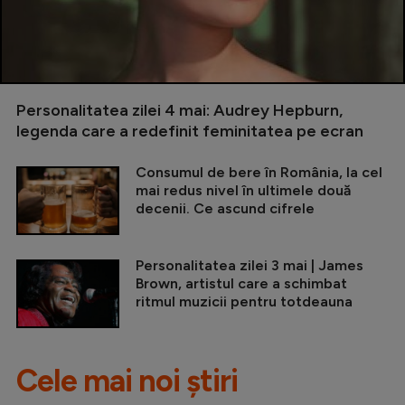
Personalitatea zilei 4 mai: Audrey Hepburn,
legenda care a redefinit feminitatea pe ecran
Consumul de bere în România, la cel
mai redus nivel în ultimele două
decenii. Ce ascund cifrele
Personalitatea zilei 3 mai | James
Brown, artistul care a schimbat
ritmul muzicii pentru totdeauna
Cele mai noi știri