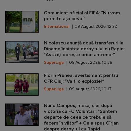
Comunicat oficial al FIFA: ”Nu vom
permite așa ceva!”
Internațional
| 09 August 2026, 12:22
Nicolescu anunță două transferuri la
Dinamo înaintea derby-ului cu Rapid:
”Asta își dorește orice antrenor”
SuperLiga
| 09 August 2026, 10:56
Florin Prunea, avertisment pentru
CFR Cluj: ”Va fi o explozie!”
SuperLiga
| 09 August 2026, 10:17
Nuno Campos, mesaj clar după
victoria cu FC Voluntari: ”Suntem
departe de ceea ce trebuie să
facem în viitor” + Ce a spus Cîrjan
despre derby-ul cu Rapid