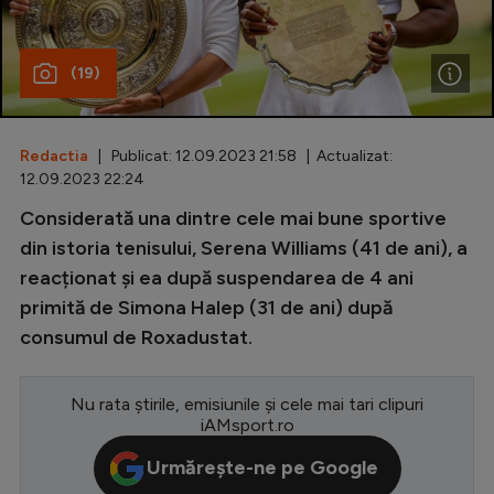
Special
(19)
Diverse
Inedit
Redactia
| Publicat: 12.09.2023 21:58 | Actualizat:
Clasamente
12.09.2023 22:24
Considerată una dintre cele mai bune sportive
din istoria tenisului, Serena Williams (41 de ani), a
reacționat și ea după suspendarea de 4 ani
Champions League
primită de Simona Halep (31 de ani) după
Europa League
consumul de Roxadustat.
Conference League
CM 2026
Nu rata știrile, emisiunile și cele mai tari clipuri
iAMsport.ro
Premier League
Urmărește-ne pe Google
LaLiga