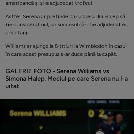
americancă și și-a adjudecat trofeul.
Natație
Astfel, Serena ar pretinde ca succesul lui Halep să
Formula 1
fie considerat nul, iar succesul să-i fie adjudecat ei,
Gimnastică
cred fanii.
Auto
Williams ar ajunge la 8 titluri la Wimbledon în cazul
Rugby
în care acest presupus s-ar duce până la capăt.
Ciclism
GALERIE FOTO - Serena Williams vs
Alte sporturi
Simona Halep. Meciul pe care Serena nu l-a
JO 2024
uitat
JO 2026