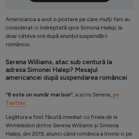
Serie A
Americanca a avut o postare pe care mulți fani au
Bundesliga
considerat-o îndreptată spre Simona Halep, la
Ligue 1
doar câteva ore după anunțul suspendării
Campionate
româncei.
Starurile fotbalului
Serena Williams, atac sub centură la
EURO 2024
adresa Simonei Halep? Mesajul
americancei după suspendarea româncei
Stranieri
Clasamente
"8 este un număr mai bun",
a scris Serena,
pe
Twitter.
Legătura a fost făcută imediat cu finala de la
Tenis
Wimbledon dintre Serena Williams și Simona
Halep, din 2019, atunci când românca a învins-o pe
Handbal