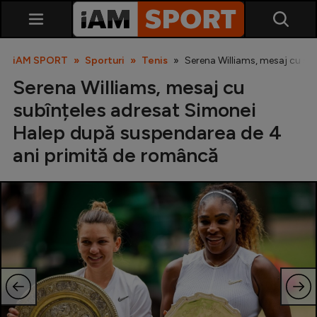
iAM SPORT
Sporturi
Tenis
Serena Williams, mesaj cu su
Serena Williams, mesaj cu
subînțeles adresat Simonei
Halep după suspendarea de 4
ani primită de româncă
SuperLiga
Liga 2
Cupa României
Echipa Națională
U21
Fotbal feminin