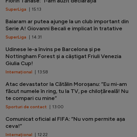
Florin Tănase: ”I-am auzit declarația”
SuperLiga
| 15:13
Baiaram ar putea ajunge la un club important din
Serie A! Giovanni Becali e implicat în tratative
SuperLiga
| 14:31
Udinese le-a învins pe Barcelona și pe
Nottingham Forest și a câștigat Friuli Venezia
Giulia Cup!
Internațional
| 13:58
Atac devastator la Cătălin Moroșanu: ”Eu mi-am
făcut numele în ring, tu la TV, pe chiloțăreală! Nu
te compari cu mine”
Sporturi de contact
| 13:00
Comunicat oficial al FIFA: ”Nu vom permite așa
ceva!”
Internațional
| 12:22