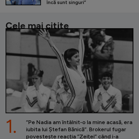
încă sunt singuri”
Cele mai citite
1.
”Pe Nadia am întâlnit-o la mine acasă, era
iubita lui Ștefan Bănică”. Brokerul fugar
povestește reacția ”Zeiței” când i-a