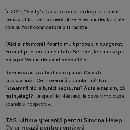
În 2017, "Nasty" a făcut o remarcă despre copilul
nenăscut la acel moment al Serenei, iar declarațiile
sale au fost considerate a fi rasiste.
"Aici a intervenit foarte mult presa şi a exagerat.
Eu sunt prieten bun cu tatăl Serenei, le cunosc pe
ea şi pe Venus de când aveau 12 ani.
Remarca asta a fost ca o glumă. Că este
ciocolatină… Ce înseamnă ciocolatină? Nu
înseamnă nici alb, nici negru, nu? Ăsta e rasism, că
nu înţeleg!?",
a spus Ilie Năstase, la ceva timp după
scandalul respectiv.
TAS, ultima speranță pentru Simona Halep.
Ce urmează pentru româncă