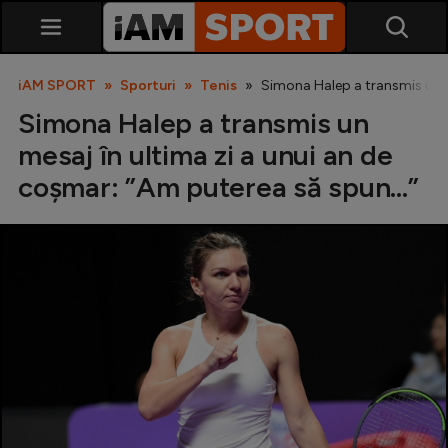
iAM SPORT
Sporturi
Tenis
Simona Halep a transmis un me
Simona Halep a transmis un
mesaj în ultima zi a unui an de
coșmar: ”Am puterea să spun...”
SuperLiga
Liga 2
Cupa României
Echipa Națională
U21
Fotbal feminin