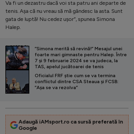
Va fi un dezastru dacă voi sta patru ani departe de
tenis. Așa că nu vreau să mă gândesc la asta. Sunt
gata de luptă! Nu cedez ușor”, spunea Simona
Halep.
CITEȘTE ȘI
”Simona merită să revină!” Mesajul unei
foarte mari gimnaste pentru Halep. Între
7 și 9 februarie 2024 se va judeca, la
TAS, apelul jucătoarei de tenis
Oficialul FRF știe cum se va termina
conflictul dintre CSA Steaua și FCSB:
”Așa se va rezolva”
Adaugă iAMsport.ro ca sursă preferată în
Google