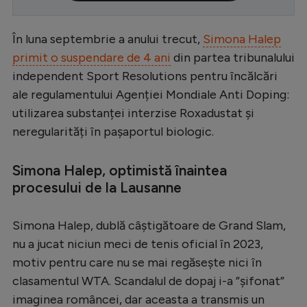
Serie A
În luna septembrie a anului trecut,
Simona Halep
Bundesliga
primit o suspendare de 4 ani
din partea tribunalului
Ligue 1
independent Sport Resolutions pentru încălcări
ale regulamentului Agenției Mondiale Anti Doping:
Campionate
utilizarea substanței interzise Roxadustat și
Starurile fotbalului
neregularități în pașaportul biologic.
EURO 2024
Simona Halep, optimistă înaintea
Stranieri
procesului de la Lausanne
Clasamente
Simona Halep, dublă câștigătoare de Grand Slam,
nu a jucat niciun meci de tenis oficial în 2023,
motiv pentru care nu se mai regăsește nici în
Tenis
clasamentul WTA. Scandalul de dopaj i-a ”șifonat”
Handbal
imaginea româncei, dar aceasta a transmis un