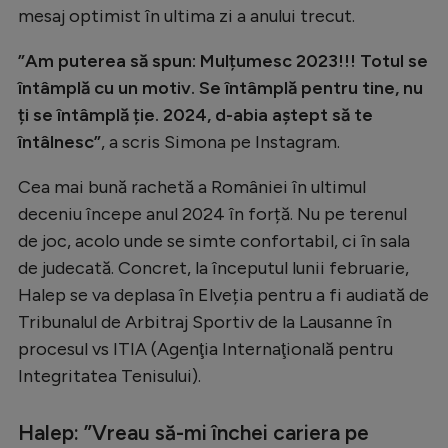
mesaj optimist în ultima zi a anului trecut.
Natație
Formula 1
”Am puterea să spun: Mulțumesc 2023!!! Totul se
întâmplă cu un motiv. Se întâmplă pentru tine, nu
Gimnastică
ți se întâmplă ție. 2024, d-abia aștept să te
Auto
întâlnesc”
, a scris Simona pe Instagram.
Rugby
Cea mai bună rachetă a României în ultimul
Ciclism
deceniu începe anul 2024 în forță. Nu pe terenul
de joc, acolo unde se simte confortabil, ci în sala
Alte sporturi
de judecată. Concret, la începutul lunii februarie,
JO 2024
Halep se va deplasa în Elveția pentru a fi audiată de
JO 2026
Tribunalul de Arbitraj Sportiv de la Lausanne în
procesul vs ITIA (Agenţia Internaţională pentru
Integritatea Tenisului).
Halep: ”Vreau să-mi închei cariera pe