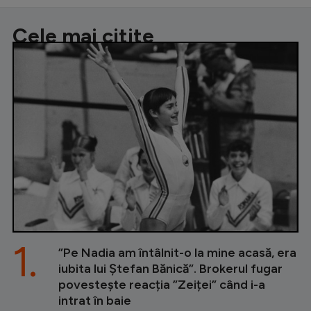
Cele mai citite
1.
”Pe Nadia am întâlnit-o la mine acasă, era
iubita lui Ștefan Bănică”. Brokerul fugar
povestește reacția ”Zeiței” când i-a
intrat în baie