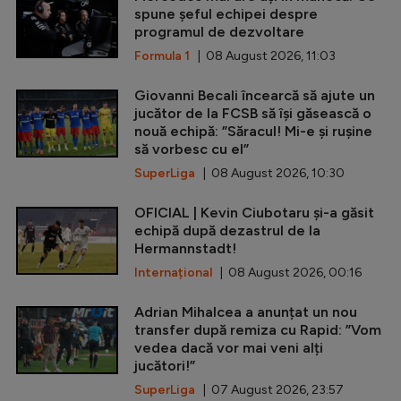
spune șeful echipei despre
programul de dezvoltare
Formula 1
| 08 August 2026, 11:03
Giovanni Becali încearcă să ajute un
jucător de la FCSB să își găsească o
nouă echipă: ”Săracul! Mi-e și rușine
să vorbesc cu el”
SuperLiga
| 08 August 2026, 10:30
OFICIAL | Kevin Ciubotaru și-a găsit
echipă după dezastrul de la
Hermannstadt!
Internațional
| 08 August 2026, 00:16
Adrian Mihalcea a anunțat un nou
transfer după remiza cu Rapid: ”Vom
vedea dacă vor mai veni alți
jucători!”
SuperLiga
| 07 August 2026, 23:57