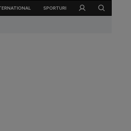
TERNATIONAL
SPORTURI
ari de la Rapid, surprinși la Beach, Please! Diana Șucu, r