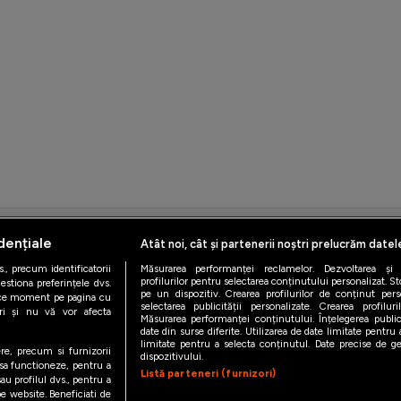
dențiale
Atât noi, cât și partenerii noștri prelucrăm datel
iAMsport.ro © 2026
., precum identificatorii
Măsurarea performanței reclamelor. Dezvoltarea și îm
de confidentialitate
Politica de utilizare Cookies
Cine suntem
Co
profilurilor pentru selectarea conținutului personalizat. St
estiona preferințele dvs.
pe un dispozitiv. Crearea profilurilor de conținut person
orice moment pe pagina cu
selectarea publicității personalizate. Crearea profilur
ștri și nu vă vor afecta
Măsurarea performanței conținutului. Înțelegerea public
date din surse diferite. Utilizarea de date limitate pentru a
limitate pentru a selecta conținutul. Date precise de geo
ere, precum si furnizorii
dispozitivului.
 sa functioneze, pentru a
Listă parteneri (furnizori)
au profilul dvs., pentru a
 pe website. Beneficiati de