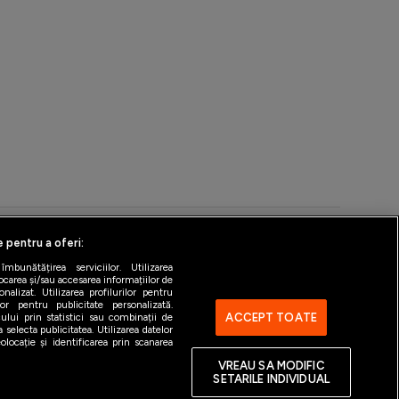
e pentru a oferi:
bunătățirea serviciilor. Utilizarea
ntact
Gestionați preferințele
ocarea și/sau accesarea informațiilor de
alizat. Utilizarea profilurilor pentru
ilor pentru publicitate personalizată.
ACCEPT TOATE
ului prin statistici sau combinații de
 selecta publicitatea. Utilizarea datelor
locație și identificarea prin scanarea
VREAU SA MODIFIC
SETARILE INDIVIDUAL