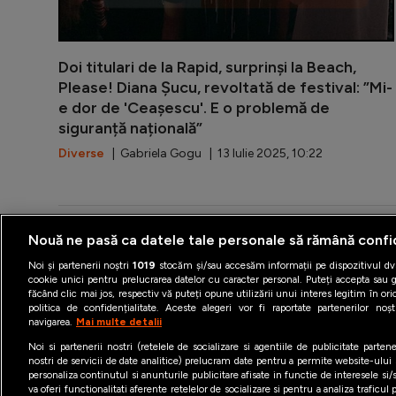
Doi titulari de la Rapid, surprinși la Beach,
Please! Diana Șucu, revoltată de festival: ”Mi-
e dor de 'Ceașescu'. E o problemă de
siguranță națională”
Diverse
| Gabriela Gogu | 13 Iulie 2025, 10:22
Nouă ne pasă ca datele tale personale să rămână confi
Noi și partenerii noștri
1019
stocăm și/sau accesăm informații pe dispozitivul dvs
Termeni şi condiţii
Politica 
cookie unici pentru prelucrarea datelor cu caracter personal. Puteți accepta sau g
făcând clic mai jos, respectiv vă puteți opune utilizării unui interes legitim în 
politica de confidențialitate. Aceste alegeri vor fi raportate partenerilor no
navigarea.
Mai multe detalii
Noi si partenerii nostri (retelele de socializare si agentiile de publicitate parten
nostri de servicii de date analitice) prelucram date pentru a permite website-ului
personaliza continutul si anunturile publicitare afisate in functie de interesele si/s
va oferi functionalitati aferente retelelor de socializare si pentru a analiza traficul