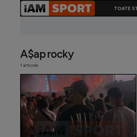
TOATE ST
A$ap rocky
1 articole