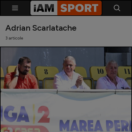
Adrian Scarlatache
3 articole
SuperLiga
Liga 2
Cupa României
Echipa Națională
U21
Fotbal feminin