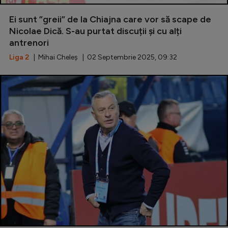
Special
Ei sunt ”greii” de la Chiajna care vor să scape de
Nicolae Dică. S-au purtat discuții și cu alți
Diverse
antrenori
Inedit
Liga 2
| Mihai Cheleș | 02 Septembrie 2025, 09:32
Clasamente
Champions League
Europa League
Conference League
CM 2026
Premier League
LaLiga