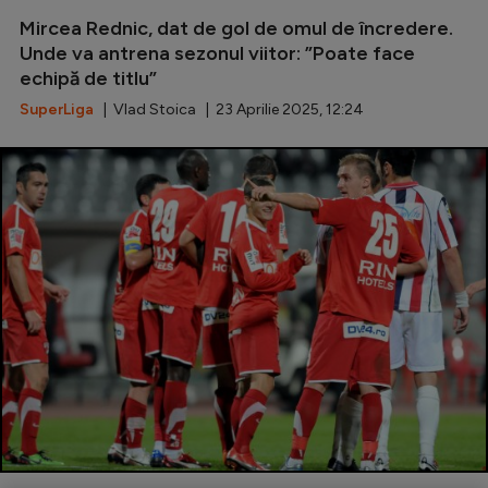
Mircea Rednic, dat de gol de omul de încredere.
Serie A
Unde va antrena sezonul viitor: ”Poate face
Bundesliga
echipă de titlu”
Ligue 1
SuperLiga
| Vlad Stoica | 23 Aprilie 2025, 12:24
Campionate
Starurile fotbalului
EURO 2024
Stranieri
Clasamente
Tenis
Handbal