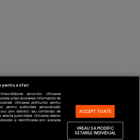
e pentru a oferi:
ntact
Gestionați preferințele
bunătățirea serviciilor. Utilizarea
ocarea și/sau accesarea informațiilor de
alizat. Utilizarea profilurilor pentru
ilor pentru publicitate personalizată.
ACCEPT TOATE
ului prin statistici sau combinații de
 selecta publicitatea. Utilizarea datelor
locație și identificarea prin scanarea
VREAU SA MODIFIC
SETARILE INDIVIDUAL