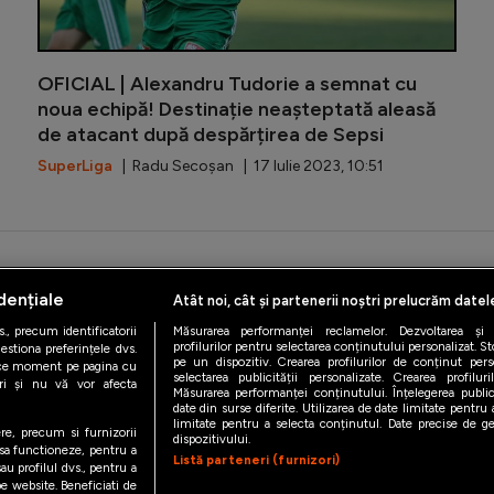
OFICIAL | Alexandru Tudorie a semnat cu
noua echipă! Destinație neașteptată aleasă
de atacant după despărțirea de Sepsi
SuperLiga
| Radu Secoșan | 17 Iulie 2023, 10:51
iAMsport.ro © 2026
dențiale
Atât noi, cât și partenerii noștri prelucrăm datel
de confidentialitate
Politica de utilizare Cookies
Cine suntem
Co
., precum identificatorii
Măsurarea performanței reclamelor. Dezvoltarea și îm
profilurilor pentru selectarea conținutului personalizat. St
estiona preferințele dvs.
pe un dispozitiv. Crearea profilurilor de conținut person
orice moment pe pagina cu
selectarea publicității personalizate. Crearea profilur
ștri și nu vă vor afecta
Măsurarea performanței conținutului. Înțelegerea public
date din surse diferite. Utilizarea de date limitate pentru a
limitate pentru a selecta conținutul. Date precise de geo
ere, precum si furnizorii
dispozitivului.
 sa functioneze, pentru a
Listă parteneri (furnizori)
au profilul dvs., pentru a
 pe website. Beneficiati de