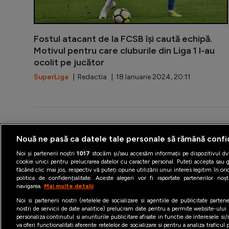
Fostul atacant de la FCSB își caută echipă.
Motivul pentru care cluburile din Liga 1 l-au
ocolit pe jucător
SuperLiga
| Redactia | 18 Ianuarie 2024, 20:11
Nouă ne pasă ca datele tale personale să rămână confi
Termeni şi condiţii
Politica 
Noi și partenerii noștri
1017
stocăm și/sau accesăm informații pe dispozitivul dvs
cookie unici pentru prelucrarea datelor cu caracter personal. Puteți accepta sau g
făcând clic mai jos, respectiv vă puteți opune utilizării unui interes legitim în 
politica de confidențialitate. Aceste alegeri vor fi raportate partenerilor no
navigarea.
Mai multe detalii
Noi si partenerii nostri (retelele de socializare si agentiile de publicitate parten
nostri de servicii de date analitice) prelucram date pentru a permite website-ului
personaliza continutul si anunturile publicitare afisate in functie de interesele si/s
va oferi functionalitati aferente retelelor de socializare si pentru a analiza traficul