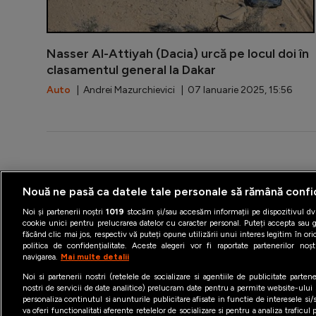
Nasser Al-Attiyah (Dacia) urcă pe locul doi în
clasamentul general la Dakar
Auto
| Andrei Mazurchievici | 07 Ianuarie 2025, 15:56
Termeni şi condiţii
Politica 
Nouă ne pasă ca datele tale personale să rămână confi
Noi și partenerii noștri
1019
stocăm și/sau accesăm informații pe dispozitivul dvs
cookie unici pentru prelucrarea datelor cu caracter personal. Puteți accepta sau g
făcând clic mai jos, respectiv vă puteți opune utilizării unui interes legitim în 
politica de confidențialitate. Aceste alegeri vor fi raportate partenerilor no
navigarea.
Mai multe detalii
Noi si partenerii nostri (retelele de socializare si agentiile de publicitate parten
nostri de servicii de date analitice) prelucram date pentru a permite website-ului
personaliza continutul si anunturile publicitare afisate in functie de interesele si/s
va oferi functionalitati aferente retelelor de socializare si pentru a analiza traficul