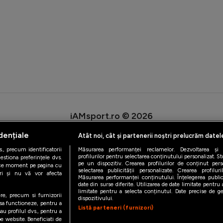
iAMsport.ro © 2026
de confidentialitate
Politica de utilizare Cookies
Cine suntem
Co
dențiale
Atât noi, cât și partenerii noștri prelucrăm datel
., precum identificatorii
Măsurarea performanței reclamelor. Dezvoltarea și îm
profilurilor pentru selectarea conținutului personalizat. St
estiona preferințele dvs.
pe un dispozitiv. Crearea profilurilor de conținut person
orice moment pe pagina cu
selectarea publicității personalizate. Crearea profilur
ștri și nu vă vor afecta
Măsurarea performanței conținutului. Înțelegerea public
date din surse diferite. Utilizarea de date limitate pentru a
limitate pentru a selecta conținutul. Date precise de geo
ere, precum si furnizorii
dispozitivului.
 sa functioneze, pentru a
Listă parteneri (furnizori)
au profilul dvs., pentru a
 pe website. Beneficiati de