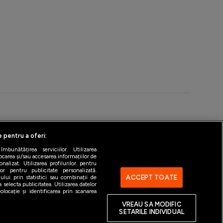
ntact
Gestionați preferințele
e pentru a oferi:
bunătățirea serviciilor. Utilizarea
ocarea și/sau accesarea informațiilor de
alizat. Utilizarea profilurilor pentru
ilor pentru publicitate personalizată.
ACCEPT TOATE
ului prin statistici sau combinații de
 selecta publicitatea. Utilizarea datelor
locație și identificarea prin scanarea
VREAU SA MODIFIC
SETARILE INDIVIDUAL