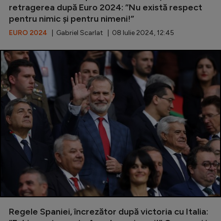
retragerea după Euro 2024: ”Nu există respect
Natație
pentru nimic și pentru nimeni!”
Formula 1
EURO 2024
| Gabriel Scarlat | 08 Iulie 2024, 12:45
Gimnastică
Auto
Rugby
Ciclism
Alte sporturi
JO 2024
JO 2026
Regele Spaniei, încrezător după victoria cu Italia: