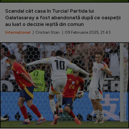
Special
Scandal cât casa în Turcia! Partida lui
Galatasaray a fost abandonată după ce oaspeții
Diverse
au luat o decizie ieșită din comun
Inedit
Internațional
| Cristian Stan | 09 Februarie 2025, 21:43
Clasamente
Champions League
Europa League
Conference League
CM 2026
Premier League
LaLiga