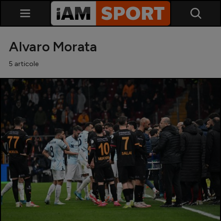
Alvaro Morata
5 articole
SuperLiga
Liga 2
Cupa României
Echipa Națională
U21
Fotbal feminin