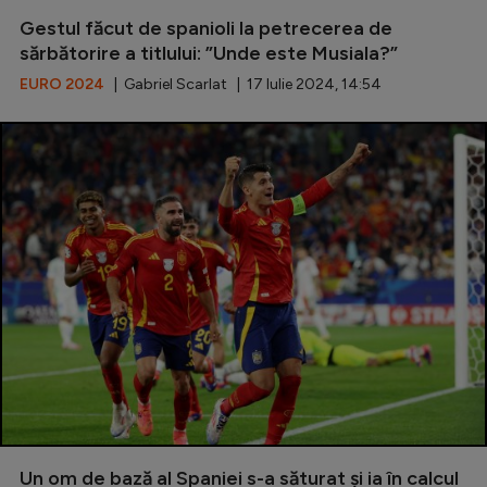
Gestul făcut de spanioli la petrecerea de
Serie A
sărbătorire a titlului: ”Unde este Musiala?”
Bundesliga
EURO 2024
| Gabriel Scarlat | 17 Iulie 2024, 14:54
Ligue 1
Campionate
Starurile fotbalului
EURO 2024
Stranieri
Clasamente
Tenis
Handbal
Un om de bază al Spaniei s-a săturat și ia în calcul