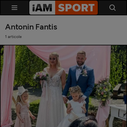
Antonin Fantis
1 articole
SuperLiga
Liga 2
Cupa României
Echipa Națională
U21
Fotbal feminin