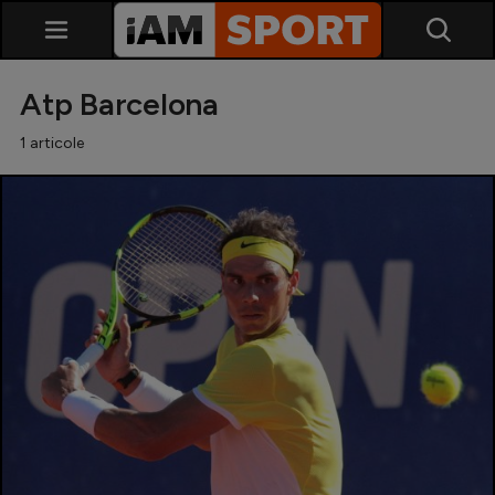
Atp Barcelona
1 articole
SuperLiga
Liga 2
Cupa României
Echipa Națională
U21
Fotbal feminin