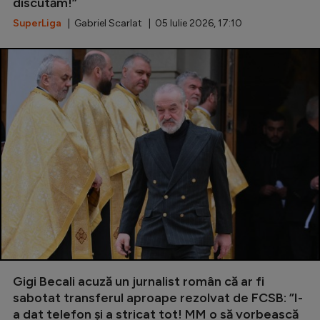
Intră în cont
discutăm!”
SuperLiga
| Gabriel Scarlat | 05 Iulie 2026, 17:10
Creează cont
Gigi Becali acuză un jurnalist român că ar fi
sabotat transferul aproape rezolvat de FCSB: ”I-
a dat telefon și a stricat tot! MM o să vorbească