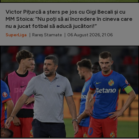
Special
Victor Pițurcă a șters pe jos cu Gigi Becali și cu
MM Stoica: ”Nu poți să ai încredere în cineva care
Diverse
nu a jucat fotbal să aducă jucători!”
Inedit
SuperLiga
| Rareș Stamate | 06 August 2026, 21:06
Clasamente
Champions League
Europa League
Conference League
CM 2026
Premier League
LaLiga