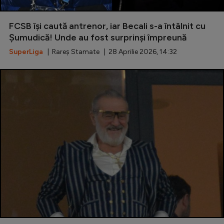
FCSB își caută antrenor, iar Becali s-a întâlnit cu
Șumudică! Unde au fost surprinși împreună
SuperLiga
| Rareș Stamate | 28 Aprilie 2026, 14:32