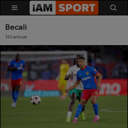
Becali
333 articole
SuperLiga
Liga 2
Cupa României
Echipa Națională
U21
Fotbal feminin