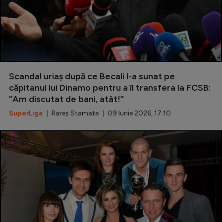
Scandal uriaș după ce Becali l-a sunat pe
căpitanul lui Dinamo pentru a îl transfera la FCSB:
”Am discutat de bani, atât!”
SuperLiga
| Rareș Stamate | 09 Iunie 2026, 17:10