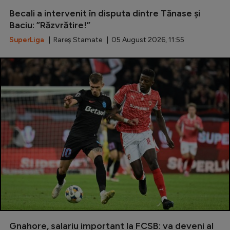
Becali a intervenit în disputa dintre Tănase și
Serie A
Baciu: ”Răzvrătire!”
Bundesliga
SuperLiga
| Rareș Stamate | 05 August 2026, 11:55
Ligue 1
Campionate
Starurile fotbalului
EURO 2024
Stranieri
Clasamente
Tenis
Handbal
Gnahore, salariu important la FCSB: va deveni al