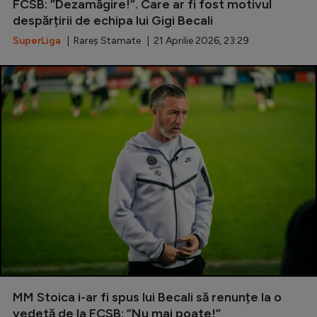
FCSB: ”Dezamăgire!”. Care ar fi fost motivul
despărțirii de echipa lui Gigi Becali
SuperLiga
| Rareș Stamate | 21 Aprilie 2026, 23:29
MM Stoica i-ar fi spus lui Becali să renunțe la o
vedetă de la FCSB: ”Nu mai poate!”