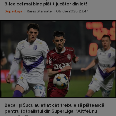
3-lea cel mai bine plătit jucător din lot!
Natație
SuperLiga
| Rareș Stamate | 06 Iulie 2026, 23:44
Formula 1
Gimnastică
Auto
Rugby
Ciclism
Alte sporturi
JO 2024
JO 2026
Becali și Șucu au aflat cât trebuie să plătească
pentru fotbalistul din SuperLiga: ”Altfel, nu