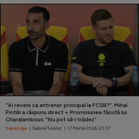
”Ai reveni ca antrenor principal la FCSB?”. Mihai
Pintilii a răspuns direct + Promisiunea făcută lui
Charalambous: ”Nu pot să-l trădez”
SuperLiga
| Gabriel Scarlat | 17 Martie 2026, 20:37