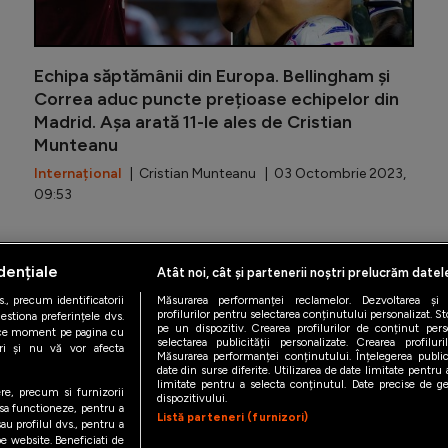
Echipa săptămânii din Europa. Bellingham și
Correa aduc puncte prețioase echipelor din
Madrid. Așa arată 11-le ales de Cristian
Munteanu
Internațional
| Cristian Munteanu | 03 Octombrie 2023,
09:53
dențiale
Atât noi, cât și partenerii noștri prelucrăm datel
iAMsport.ro © 2026
., precum identificatorii
Măsurarea performanței reclamelor. Dezvoltarea și îm
profilurilor pentru selectarea conținutului personalizat. St
estiona preferințele dvs.
pe un dispozitiv. Crearea profilurilor de conținut person
orice moment pe pagina cu
de confidentialitate
Politica de utilizare Cookies
Cine suntem
Co
selectarea publicității personalizate. Crearea profilur
ștri și nu vă vor afecta
Măsurarea performanței conținutului. Înțelegerea public
date din surse diferite. Utilizarea de date limitate pentru a
limitate pentru a selecta conținutul. Date precise de geo
ere, precum si furnizorii
dispozitivului.
 sa functioneze, pentru a
Listă parteneri (furnizori)
au profilul dvs., pentru a
 pe website. Beneficiati de