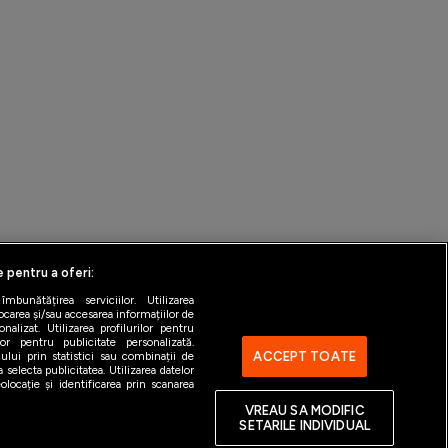
e pentru a oferi:
bunătățirea serviciilor. Utilizarea
ocarea și/sau accesarea informațiilor de
alizat. Utilizarea profilurilor pentru
ntact
Gestionați preferințele
ilor pentru publicitate personalizată.
ACCEPT TOATE
ului prin statistici sau combinații de
 selecta publicitatea. Utilizarea datelor
locație și identificarea prin scanarea
VREAU SA MODIFIC
SETARILE INDIVIDUAL