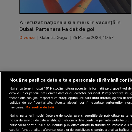
A refuzat naționala și a mers în vacanță în
Dubai. Partenera l-a dat de gol
Diverse
| Gabriela Gogu | 25 Martie 2024, 10:57
Nouă ne pasă ca datele tale personale să rămână confi
Noi și partenerii noștri
1019
stocăm și/sau accesăm informații pe dispozitivul dvs
cookie unici pentru prelucrarea datelor cu caracter personal. Puteți accepta sau g
făcând clic mai jos, respectiv vă puteți opune utilizării unui interes legitim în 
Termeni şi condiţii
Politica 
politica de confidențialitate. Aceste alegeri vor fi raportate partenerilor no
navigarea.
Mai multe detalii
Noi si partenerii nostri (retelele de socializare si agentiile de publicitate parten
nostri de servicii de date analitice) prelucram date pentru a permite website-ului
personaliza continutul si anunturile publicitare afisate in functie de interesele si/s
va oferi functionalitati aferente retelelor de socializare si pentru a analiza traficul