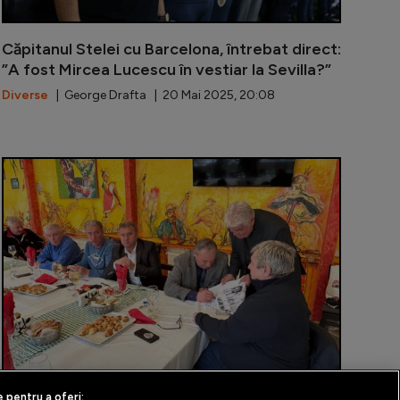
Căpitanul Stelei cu Barcelona, întrebat direct:
”A fost Mircea Lucescu în vestiar la Sevilla?”
Diverse
| George Drafta | 20 Mai 2025, 20:08
refuzat Helmut Duckadam invitația primită din partea CSA
Secretul pri
e pentru a oferi: