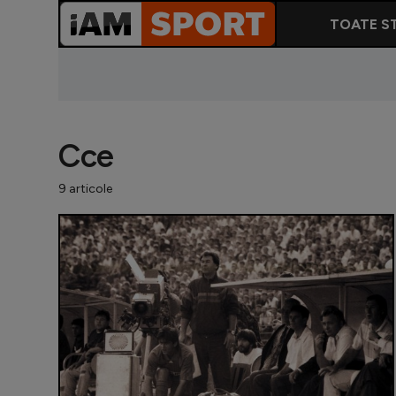
TOATE ST
Cce
9 articole