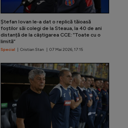
Ștefan Iovan le-a dat o replică tăioasă
foștilor săi colegi de la Steaua, la 40 de ani
distanță de la câștigarea CCE: ”Toate cu o
limită”
Special
| Cristian Stan | 07 Mai 2026, 17:15
ali vine cu propriul scenariu după schimbarea operată 
Drama prin ca