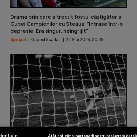
Drama prin care a trecut fostul câștigător al
Cupei Campionilor cu Steaua: ”Intrase într-o
depresie. Era singur, neîngrijit”
Special
| Gabriel Scarlat | 24 Mai 2025, 20:39
De ce a 
dențiale
Atât noi, cât și partenerii noștri prelucrăm datel