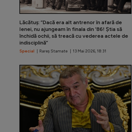
Lăcătuș: ”Dacă era alt antrenor în afară de
Ienei, nu ajungeam în finala din '86! Știa să
închidă ochii, să treacă cu vederea actele de
indisciplină”
Special
| Rareș Stamate | 13 Mai 2026, 18:31