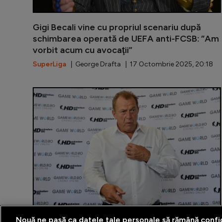
Gigi Becali vine cu propriul scenariu după
schimbarea operată de UEFA anti-FCSB: ”Am
vorbit acum cu avocaţii”
SuperLiga
| George Drafta | 17 Octombrie 2025, 20:18
Nouă ne pasă ca datele tale personale să rămână confi