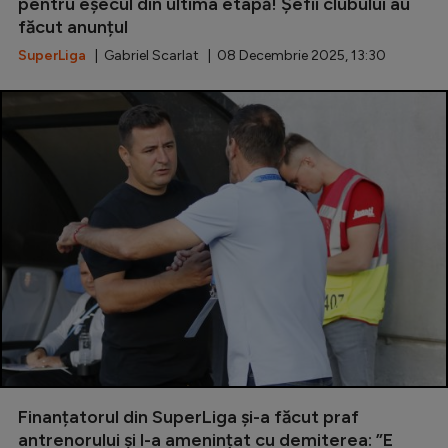
Intră în cont
pentru eșecul din ultima etapă! Șefii clubului au
făcut anunțul
Creează cont
SuperLiga
| Gabriel Scarlat | 08 Decembrie 2025, 13:30
Finanțatorul din SuperLiga și-a făcut praf
antrenorului și l-a amenințat cu demiterea: ”E