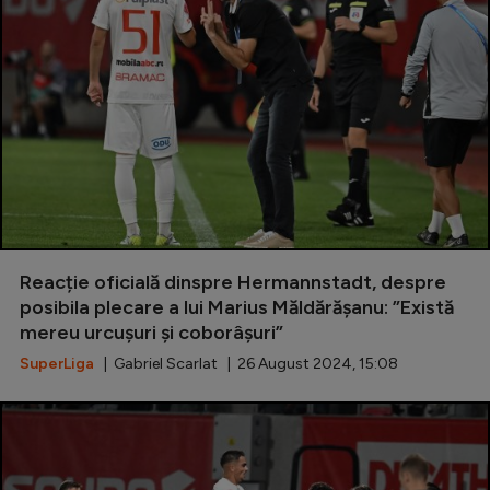
Reacție oficială dinspre Hermannstadt, despre
posibila plecare a lui Marius Măldărășanu: ”Există
mereu urcușuri și coborâșuri”
SuperLiga
| Gabriel Scarlat | 26 August 2024, 15:08