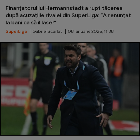
Finanțatorul lui Hermannstadt a rupt tăcerea
Serie A
după acuzațiile rivalei din SuperLiga: ”A renunțat
Bundesliga
la bani ca să îl lase!”
Ligue 1
SuperLiga
| Gabriel Scarlat | 08 Ianuarie 2026, 11:38
Campionate
Starurile fotbalului
EURO 2024
Stranieri
Clasamente
Tenis
Handbal