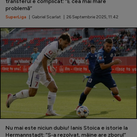
transferul e complicat: ”E cea mai mare
problemă”
SuperLiga
| Gabriel Scarlat | 26 Septembrie 2025, 11:42
Nu mai este niciun dubiu! Ianis Stoica e istorie la
Hermannstadt: ”S-a rezolvat, mâine are zborul”