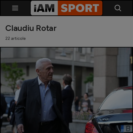
Claudiu Rotar
22 articole
SuperLiga
Liga 2
Cupa României
Echipa Națională
U21
Fotbal feminin