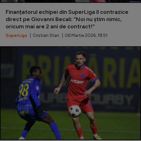
Special
Finanțatorul echipei din SuperLiga îl contrazice
direct pe Giovanni Becali: ”Noi nu știm nimic,
Diverse
oricum mai are 2 ani de contract!”
Inedit
SuperLiga
| Cristian Stan | 06 Martie 2026, 18:51
Clasamente
Champions League
Europa League
Conference League
CM 2026
Premier League
LaLiga