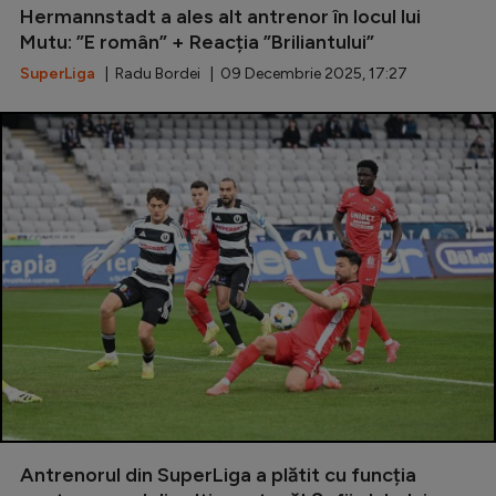
Hermannstadt a ales alt antrenor în locul lui
Natație
Mutu: ”E român” + Reacția ”Briliantului”
Formula 1
SuperLiga
| Radu Bordei | 09 Decembrie 2025, 17:27
Gimnastică
Auto
Rugby
Ciclism
Alte sporturi
JO 2024
JO 2026
Antrenorul din SuperLiga a plătit cu funcția