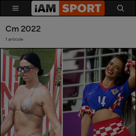
Cm 2022
1 articole
SuperLiga
Liga 2
Cupa României
Echipa Națională
U21
Fotbal feminin