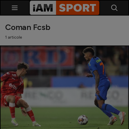
Coman Fcsb
1 articole
SuperLiga
Liga 2
Cupa României
Echipa Națională
U21
Fotbal feminin