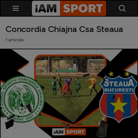
Concordia Chiajna Csa Steaua
1 articole
SuperLiga
Liga 2
Cupa României
Echipa Națională
U21
Fotbal feminin