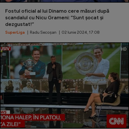
Fostul oficial al lui Dinamo cere măsuri după
scandalul cu Nicu Grameni: ”Sunt șocat și
dezgustat!”
SuperLiga
| Radu Secoșan | 02 Iunie 2024, 17:08