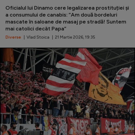
Oficialul lui Dinamo cere legalizarea prostituției și
Serie A
a consumului de canabis: ”Am două bordeluri
Bundesliga
mascate în saloane de masaj pe stradă! Suntem
mai catolici decât Papa”
Ligue 1
Diverse
| Vlad Stoica | 21 Martie 2026, 19:35
Campionate
Starurile fotbalului
EURO 2024
Stranieri
Clasamente
Tenis
Handbal