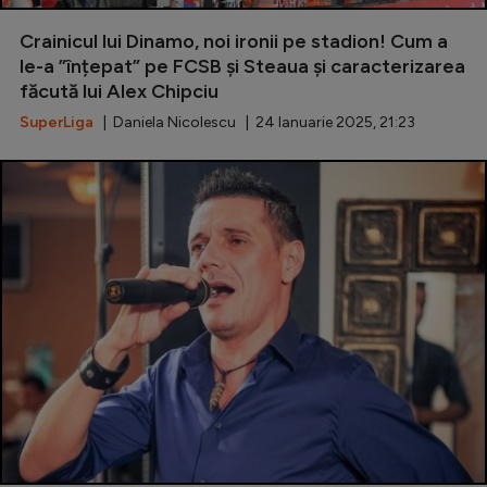
Natație
Crainicul lui Dinamo, noi ironii pe stadion! Cum a
Formula 1
le-a ”înțepat” pe FCSB și Steaua și caracterizarea
făcută lui Alex Chipciu
Gimnastică
SuperLiga
| Daniela Nicolescu | 24 Ianuarie 2025, 21:23
Auto
Rugby
Ciclism
Alte sporturi
JO 2024
JO 2026