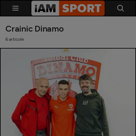
Crainic Dinamo
6 articole
SuperLiga
Liga 2
Cupa României
Echipa Națională
U21
Fotbal feminin