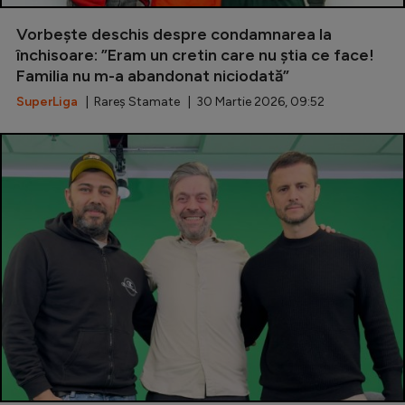
Special
Vorbește deschis despre condamnarea la
închisoare: ”Eram un cretin care nu știa ce face!
Diverse
Familia nu m-a abandonat niciodată”
Inedit
SuperLiga
| Rareș Stamate | 30 Martie 2026, 09:52
Clasamente
Champions League
Europa League
Conference League
CM 2026
Premier League
LaLiga